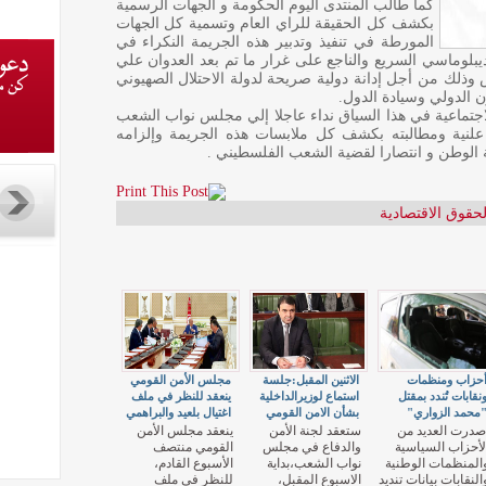
كما طالب المنتدى اليوم الحكومة و الجهات الرسمية
بكشف كل الحقيقة للراي العام وتسمية كل الجهات
المورطة في تنفيذ وتدبير هذه الجريمة النكراء في
يبلوماسي السريع والناجع على غرار ما تم بعد العدوان علي
 وذلك من أجل إدانة دولية صريحة لدولة الاحتلال الصهيوني
ن الدولي وسيادة الدول.
لاجتماعية في هذا السياق نداء عاجلا إلي مجلس نواب الشعب
نية ومطالبته بكشف كل ملابسات هذه الجريمة وإلزامه
ة الوطن و انتصارا لقضية الشعب الفلسطيني .
لحقوق الاقتصادية
حزاب ومنظمات
الاثنين المقبل:جلسة
مجلس الأمن القومي
نقابات تُندد بمقتل
استماع لوزيرالداخلية
ينعقد للنظر في ملف
محمد الزواري"
بشأن الامن القومي
اغتيال بلعيد والبراهمي
صدرت العديد من
ستعقد لجنة الأمن
ينعقد مجلس الأمن
لأحزاب السياسية
والدفاع في مجلس
القومي منتصف
المنظمات الوطنية
نواب الشعب،بداية
الأسبوع القادم،
النقابات بيانات تنديد
الاسبوع المقبل،
للنظر في ملف