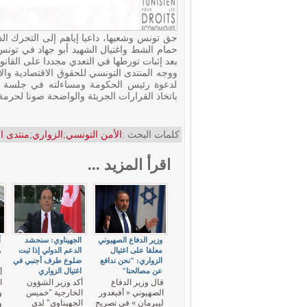
حق تونس وشعبها، داعيا إياهم إلى التحرك الد
حمام الشط واغتيال الشهيد أبو جهاد في تونس
بعد إثبات تورطها في التعدي مجددا على القانو
ووجه المنتدى التونسي للحقوق الاقتصادية وا
لدعوة رئيس الحكومة ومساءلته في جلسة عل
باتخاذ القرارات الجريئة والواضحة صونا لحرم
كلمات البحث :
الأمن التونسي
;
الزواري
;
منتدى ا
اقرأ المزيد ...
وزير الدفاع الصهيوني
الجهيناوي: سنحشد
أ
معلقا على اغتيال
الدعم الدولي إذا ثبت
و
الزواري: "نحن ندافع
ضلوع طرف أجنبي في
"
عن مصالحنا"
اغتيال الزواري
أ
قال وزير الدفاع
أكد وزير الشؤون
ا
الصهيوني « أفيغدور
الخارجية "خميس
و
ليبرمان » في تصريح
الجهيناوي" لدى
و