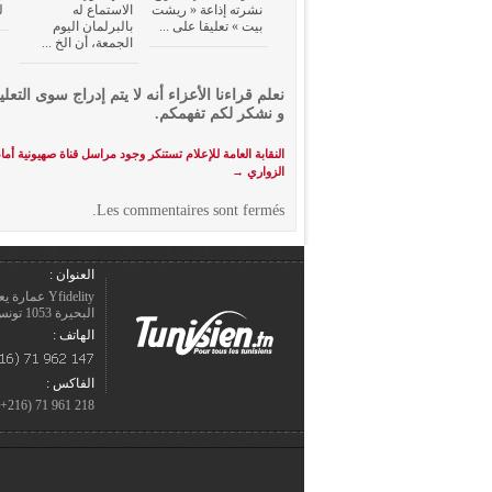
نشرته إذاعة « ريشت
الاستماع له
ل
بيت » تعليقا على ...
بالبرلمان اليوم
الجمعة، أن الخ ...
نعلم قراءنا الأعزاء أنه لا يتم إدراج سوى التعلي
و نشكر لكم تفهمكم.
النقابة العامة للإعلام تستنكر وجود مراسل قناة صهيونية أم
الزواري
→
Les commentaires sont fermés.
العنوان :
Yfidelity 
البحيرة 1053 تونس – الجمهورية التونسيّة.
الهاتف :
الفاكس :
218 961 71 (216+)