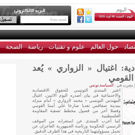
اليوم : السبت 08 اوت 2026
تصاد
حول العالم
علوم و تقنيات
رياضة
الصحة
ث
ية: اغتيال « الزواري » يُعد
 القومي
|
نشرت في :
السياسة
,
تونس
اعتبر المنتدى التونسي للحقوق الاقتصادية
والاجتماعية في بيان أصدره اليوم الاثنين، اغتيال
المهندس التونسي « محمد الزواري » أمام منزله
بمدينة صفاقس تعديا صارخا علي أمننا القومي
وفصلا آخر من فصول مخطط تصفية المقاومة
الفلسطينية.
كما أعرب المنتدى عن استغرابه من الموقف
الرسمي للحكومة ورئاسة الجمهورية العاجزان عن
تحمل مسؤوليتهما التاريخية في هذا الظرف الدقيق.