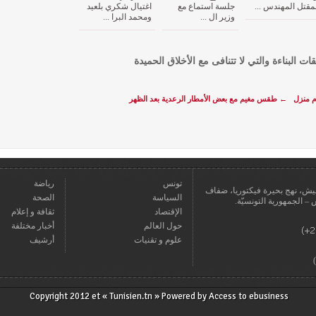
مقتل المهندس ...
جلسة استماع مع
اغتيال شكري بلعيد
وزير ال ...
ومحمد البرا ...
قات البناءة والتي لا تتنافى مع الأخلاق الحميدة
ام منزل
←
طقس مغيم مع بعض الأمطار الرعدية بعد الظهر
تونس
رياضة
عمارة يعيش، نهج بحيرة فيكتوريا، ضفاف
السياسة
الصحة
الإقتصاد
ثقافة و إعلام
حول العالم
أخبار مختلفة
علوم و تقنيات
أرشيف
Copyright 2012 et « Tunisien.tn » Powered by
Access to ebusiness