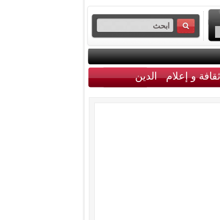
قافة و إعلام
الدين