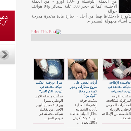
من العملة التّونسيّة و »100 أورو » من العملة
الأجنبية، كما تم حجز 300 علبة سجائر و04 هواتف
جوالة.
لمذكورة بالاحتفاظ بهما من أجل « حيازة مادة مخدرة مدرجة
ك أشياء مجهولة المصدر ».
لعاصمة: الإطاحة
أريانة القبض على
منزل بورقيبة: تفكيك
شبكة مختصّة في
مروج مخدّرات وحجز
شبكة مختصّة في
رويج المخدرات
كمية من مخدّر
ترويج ''الكوكايين''
"كوكايين"
مكنت الفرقة
تمكّنت منطقة الامن
لمركزيّة لمكافحة
تمكنت فرقة
الوطني بمنزل
لمخدّرات للحرس
الشرطة العدلية
بورقيبة صباح اليوم
لوطني بالورديّة
بأريانة الشمالية
الاحد , من تفكيك
العاصمة من الإطاحة
،خلال الليلة الفاصلة
شبكة مختصّة في
شبكة ...
بين 21 و22 أفريل
ترويج المخ ...
2018، بعد ن ...