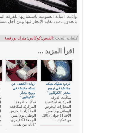
وأذنت النيابة العمومية باستشارتها للفرقة ا
بالجدول ـ ب ـ بغاية الإتجار فيها ومن أجل مس
كلمات البحث :
القبض
;
كوكايين
;
منزل بورقيبة
اقرأ المزيد ...
باردو: تفكيك شبكة
أريانة: الكشف عن
ا
مختصّة في ترويج
شبكة مختصّة في
ب
مخدر "الكوكايين"
ترويج مخدّر
ت
"الكوكايين"
تمكّنت الفرقة
ت
المركزيّة لمكافحة
تمكّنت الفرقة
ا
المخدّرات للحرس
المركزيّة لمكافحة
ا
الوطني يوم أمس
المخدّرات للحرس
ا
الأحد 11 جوان 2017،
الوطني يوم أمس
ب
من تفكيك ...
الجمعة 03 فيفري
ب
2017، من تف ...