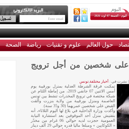
اليوم : الجمعة 07 اوت 2026
تصاد
حول العالم
علوم و تقنيات
رياضة
الصحة
ث
 على شخصين من أجل ترويج
|
نشرت في :
أخبار مختلفة
,
تونس
تمكنت فرقة الشرطة العدلية بمنزل بورقيبة يوم
أمس الاثنين 07 جانفي 2019، من إماطة اللثام عن
شبكة مختصة في ترويج المخدرات تنشط بين تونس
العاصمة ومنزل بورقيبة من ولاية بنزرت وألقت
القبض على شخصين عمريهما (30 و35 سنة).
وأكدت وزارة الداخلية في بلاغ لها اليوم الثلاثاء، أنه
بتفتيش منزل أحد الموقوفين بعد استشارة النيابة
العمومية حجزت لديه حوالي 06 غرام من مخدّر
« الكوكايين » ومبلغا ماليا قدره حوالي 29 ألف دينار