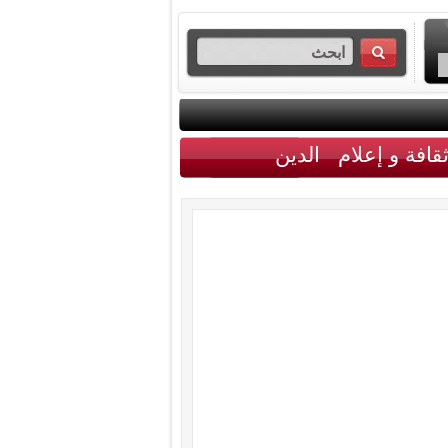
قافة و إعلام
الدين