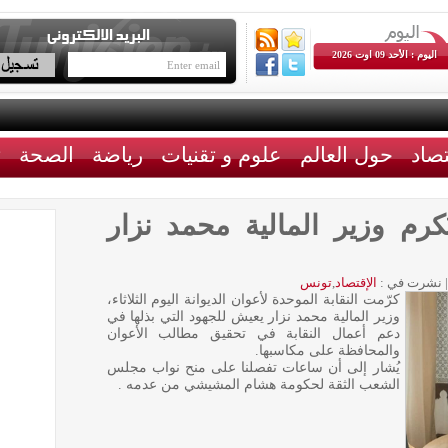
اليوم : الأحد 09 اوت 2026
تصاد
حول العالم
علوم و تقنيات
رياضة
الصحة
ث
ُكرم وزير المالية محمد نزار
|
نشرت في :
الإقتصاد
,
تونس
كرّمت النقابة الموحدة لأعوان الديوانة اليوم الثلاثاء،
وزير المالية محمد نزار يعيش للجهود التي بذلها في
دعم أعمال النقابة في تحقيق مطالب الأعوان
والمحافظة على مكاسبها.
يُشار إلى أن ساعات تفصلنا على منح نواب مجلس
الشعب الثقة لحكومة هشام المشيشي من عدمه .