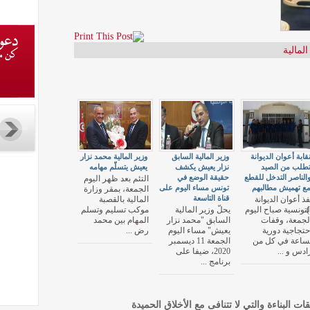
المالية
قابة أعوان الديوانة
وزير المالية السابق
وزير المالية محمد نزار
طلب من الصيد
نزار يعيش يكشف
يعيش يتسلّم مهامه
الناصر التدخل للقطع
حقيقة الوضع في
التئم بعد ظهر اليوم
ع تهميش مطالبهم
تونس مساء اليوم على
الجمعة، بمقر وزارة
قناة التاسعة
فذ أعوان الديوانة
المالية بالقصبة
(
لتونسية صباح اليوم
يحلّ وزير المالية
موكب تسليم وتسلم
لجمعة، وقفات
السابق "محمد نزار
المهام بين محمد
حتجاجية دورية
يعيش" مساء اليوم
رض ...
ساعة في كل من
الجمعة 11 ديسمبر
ادس و ...
2020، ضيفا على
برنامج ...
قات البناءة والتي لا تتنافى مع الأخلاق الحميدة