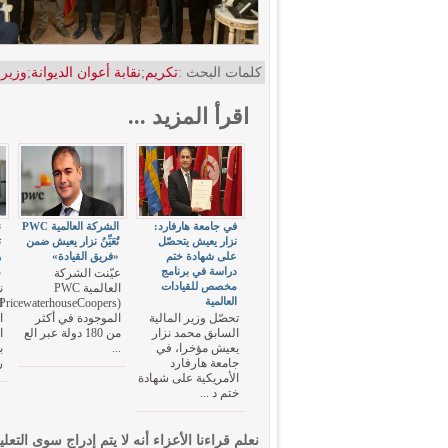
كلمات البحث :
تكريم
;
نقابة أعوان الديوانة
;
وزير 
اقرأ المزيد ...
في جامعة هارفارد:
الشركة العالمية PWC
ن
نزار يعيش يتحصّل
تُعَيِّنُ نزار يعيش ضمن
ت
على شهادة ختم
«فريق القيادة»
و
دراسة في برنامج
م
عيّنت الشركة
مخصص للقيادات
العالمية PWC
ن
العالمية
PricewaterhouseCoopers)
ا
تحصّل وزير المالية
الموجودة في أكثر
ا
السابق محمد نزار
من 180 دولة عبر الع
ا
يعيش مؤخرا، في
...
ب
جامعة هارفارد
ر
الأمريكية على شهادة
ختم د ...
نعلم قراءنا الأعزاء أنه لا يتم إدراج سوى التعلي