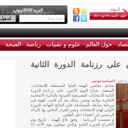
اليوم : السبت 08 اوت 2026
تصاد
حول العالم
علوم و تقنيات
رياضة
الصحة
ث
 على رزنامة الدورة الثانية
ت في :
السياسة
,
تونس
صادق مجلس الهيئة العليا المستقلة للانتخابات،
المنعقد، صباح اليوم الاثنين، على رزنامة الدورة
الثانية للانتخابات التشريعية الجزئية بالدائرة الانتخابية
الكبارية بولاية تونس، وذلك بعد أن قامت الهيئة في
مرحلة سابقة بالمصادقة على النتائج النهائية للدورة
الأولى لهذه الانتخابات ونشر القرار الخاص بها بالرائد
الرسمي إثر انقضاء اجل الطعن.
و تضمنت الرزنامة ، وفق بلاغ للهيئة ، تاريخ يوم
الاقتراع للدورة الثانية والذي سيكون يوم الأحد 19