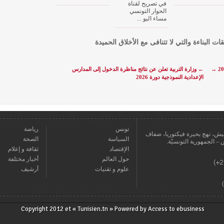
في تصريح لقناة
الحوار التونسي
مساء اليو ...
قات البناءة والتي لا تتنافى مع الأخلاق الحميدة
→
←
وزارة التربية تعلن عن نتائج مناظرة الدخول إلى المدارس
الإعدادية النموذجية دورة 2026
تونس
رياضة
عمارة يعيش، نهج بحيرة فيكتوريا، ضفاف
السياسة
الصحة
الإقتصاد
ثقافة و إعلام
حول العالم
أخبار مختلفة
علوم و تقنيات
أرشيف
Copyright 2012 et « Tunisien.tn » Powered by
Access to ebusiness