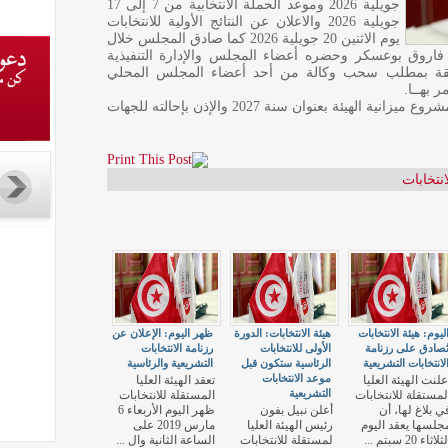
جويلية 2026 وموعد الحملة الانتخابية من 7 إلى 17
جويلية 2026 والاعلان عن النتائج الأولية للانتخابات
يوم الاثنين 20 جويلية 2026 كما صادق المجلس خلال
 فاروق بوعسكر وحضره أعضاء المجلس والإدارة التنفيذية
علقة بمطلب سحب وكالة من أحد أعضاء المجلس المحلي
 بهــا.
وتمت المصادقة أيضا خلال هذا الاجتماع على مشروع ميزانية الهيئة بعنوان سنة 2027 والإذن بإحالته للجهات
انتخابات
ليوم: هيئة الانتخابات
هيئة الانتخابات: الدورة
ظهر اليوم: الإعلان عن
ُصادق على رزنامة
الأولى للانتخابات
رزنامة الانتخابات
لانتخابات التشريعية
الرئاسية ستكون قبل
التشريعية والرئاسية
موعد الانتخابات
علنت الهيئة العليا
تعقد الهيئة العليا
التشريعية
لمستقلة للانتخابات
المستقلة للانتخابات
ي بلاغ لها، أن
أعلن نبيل بفون
ظهر اليوم الأربعاء 6
جلسها يعقد اليوم
رئيس الهيئة العليا
مارس 2019 على
ثلاثاء 20 سبتم ...
لمستقلة للانتخابات
الساعة الثانية وال ...