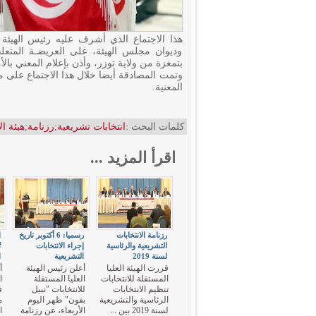
هذا الاجتماع الذي أشرف عليه رئيس الهيئة
وديوان مجلس الهيئة، على العريضـة المت
بتمغزة من ولاية توزر، وأذن بإعلام المعني بالأمر
المعنية.
كلمات البحث :
انتخابات تشريعية
;
رزنامة
;
هيئة ال
اقرأ المزيد ...
رزنامة الانتخابات
رسميا: 6 أكتوبر تاريخ
ا
التشريعية والرئاسية
إجراء الانتخابات
ت
لسنة 2019
التشريعية
ا
قررت الهيئة العليا
أعلن رئيس الهيئة
أ
المستقلة للانتخابات
العليا المستقلة
ا
تنظيم الانتخابات
للانتخابات "نبيل
ف
الرئاسية والتشريعية
بفون" ظهر اليوم
م
لسنة 2019 بين ...
الأربعاء، عن رزنامة
ال