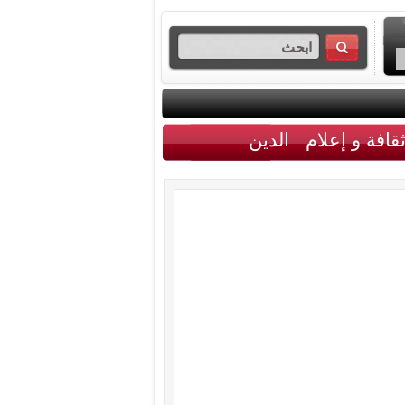
قافة و إعلام
الدين