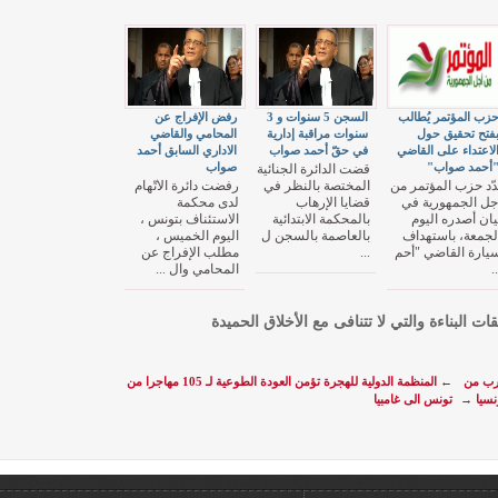
زب المؤتمر يُطالب
السجن 5 سنوات و 3
رفض الإفراج عن
فتح تحقيق حول
سنوات مراقبة إدارية
المحامي والقاضي
لاعتداء على القاضي
في حقّ أحمد صواب
الاداري السابق أحمد
أحمد صواب"
صواب
قضت الدائرة الجنائية
دّد حزب المؤتمر من
المختصة بالنظر في
رفضت دائرة الاتّهام
جل الجمهورية في
قضايا الإرهاب
لدى محكمة
يان أصدره اليوم
بالمحكمة الابتدائية
الاستئناف بتونس ،
لجمعة، باستهداف
بالعاصمة بالسجن ل
اليوم الخميس ،
يارة القاضي "أحم
...
مطلب الإفراج عن
..
المحامي وال ...
قات البناءة والتي لا تتنافى مع الأخلاق الحميدة
ترب من
←
المنظمة الدولية للهجرة تؤمن العودة الطوعية لـ 105 مهاجرا من
→
تونس الى غامبيا