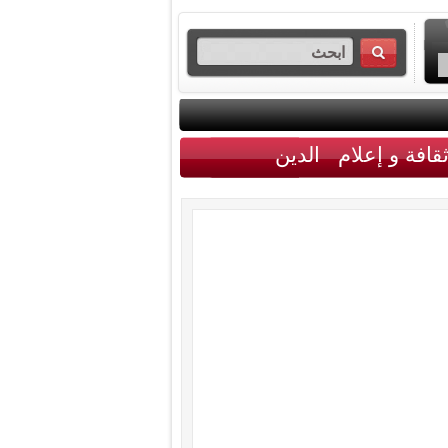
قافة و إعلام
الدين