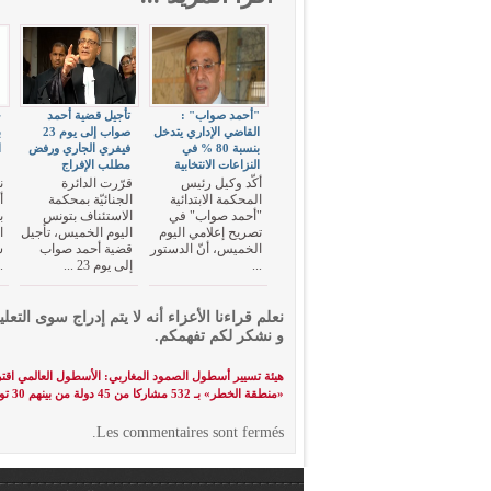
"أحمد صواب" :
تأجيل قضية أحمد
ح
القاضي الإداري يتدخل
صواب إلى يوم 23
ب
بنسبة 80 % في
فيفري الجاري ورفض
ا
النزاعات الانتخابية
مطلب الإفراج
"
أكّد وكيل رئيس
قرّرت الدائرة
ن
المحكمة الابتدائية
الجنائيّة بمحكمة
أ
"أحمد صواب" في
الاستئناف بتونس
ب
تصريح إعلامي اليوم
اليوم الخميس، تأجيل
ا
الخميس، أنّ الدستور
قضية أحمد صواب
س
...
إلى يوم 23 ...
.
نعلم قراءنا الأعزاء أنه لا يتم إدراج سوى التعلي
و نشكر لكم تفهمكم.
هيئة تسيير أسطول الصمود المغاربي: الأسطول العالمي اق
«منطقة الخطر» بـ 532 مشاركا من 45 دولة من بينهم 30 تونسيا
Les commentaires sont fermés.