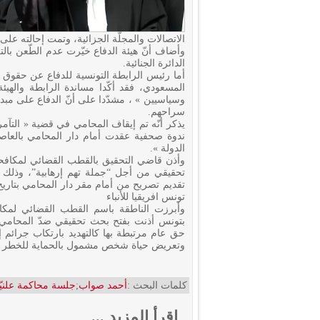
الاتصالات والمجلّة الجزائية، وتمت إحالته على ال
وأضاف أنّ هيئة الدفاع خيّرت عدم الطّعن با
الدائرة الجنائية.
أما رئيس الرابطة التونسية للدفاع عن حقوق 
المسعودي، فقد أكّدا مساندة الرابطة وال
وسياسيين » ، مشدّدا على أنّ الدفاع على مبد
سراحهم.
ندوة صحفية عقدت أمام دار المحامي بالعا
الدولة ».
وأذن قاضي التحقيق بالقطب القضائي لمكافح
تحقيقي من أجل “جملة تهم إرهابية”، وذلك
تونس افريقيا للأنباء
وأبرزت الناطقة باسم القطب القضائي لمكافح
بتونس أذنت بفتح بحث تحقيقي ضدّ المحامي
حق عام مرتبطة بها كالتهديد بارتكاب جرائم 
وتعريض حياة شخص مشمول بالحماية للخطر والته
كلمات البحث :
أحمد صواب
;
جلسة محاكمة علنيّ
اقرأ المزيد ...