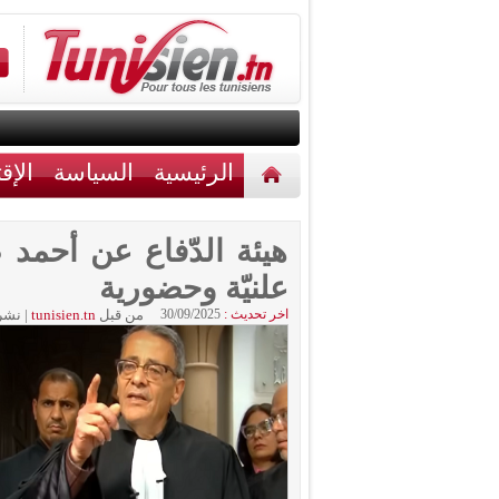
الرئيسية
السياسة
الإق
أخبار مختلفة
اتصل بنا
هيئة الدّفاع عن أحم
علنيّة وحضورية
اخر تحديث :
30/09/2025
من قبل
tunisien.tn
|
نشر