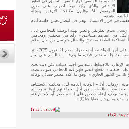
17 جويلية الماضي قرار قاضي التحقيق في الطّور
الابتدائي والذّي وجّه تهمًا لصواب على معنى
المرسوم ،54 وقانون مكافحة الإرهاب ومجلّة
دّائرة الجنائية.
لتعقيب في قرار الاستئناف وهي في انتظار تعيين جلسة أمام
الإنسان بسام الطريفي وعضو الهيئة الوطنية للمحامين عادل
هيئة لكل من اعتبرهم مساجين « رأي من صحفيين ومحامين
أ المحاكمة العادلة مستمرّ، والنضال متواصل من أجل إطلاق
يذكر أنّه تم إيقاف المحامي في قضية « التآمر على أمن الدولة » ، أحمد صواب، يوم 21 أفريل 2025 ، إثر
صمة، بعد جلسة تخص قضية ما يعرف بـ « التآمر على أمن
ة الإرهاب، بالاحتفاظ بالمحامي أحمد صواب على ذمة بحث
 على خلفية « مقطع فيديو ظهر فيه المحامي صواب بصدد
تقديم تصريح من أمام مقر دار المحامي بتاريخ 19 من الشهر الجاري »، وفق ما أكده مصدر قضائي لوكالة
ة الإرهاب، أنّ « الوكالة العامة لدى محكمة الاستئناف
 أحمد صواب بالقطب، من أجل (جملة تهم إرهابية وجرائم
إرهابية بهدف إرغام شخص على القيام بفعل أو الامتناع عنه
ديد بما يوجب عقابا جنائيًا) ».
ة
;
هيئة الدّفاع