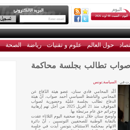
اليوم : السبت 08 اوت 2026
تصاد
حول العالم
علوم و تقنيات
رياضة
الصحة
ث
د صواب تطالب بجلسة محاكمة
ت في :
السياسة
,
تونس
أكّد المحامي فادي سنان، عضو هيئة الدّفاع عن
المحامي والناشط السياسي أحمد صواب، أنّ هيئة
الدفاع تطالب بجلسة علنيّة وحضورية لصواب
الموقوف منذ 21 أفريل 2025 من أجل تهم إرهابية
وجرائم حق عام مرتبطة بها.
وأوضح سنان خلال ندوة صحفية اليوم الثلاثاء عقدت
بالنقابة الوطنية للصحفيين التونسيين ، أنّ دائرة
الاتهام بمحكمة الاستئناف بتونس أيدت في جلسة