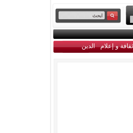
قافة و إعلام
الدين