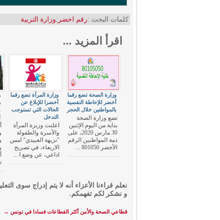
كلمات البحث :
رقم اخضر
;
وزارة التربية
اقرأ المزيد ...
وزارة الصحة تضع رقما
وزارة المرأة تضع رقما
و
أخضر للإحاطة النفسية
أخضرا للإبلاغ عن
ر
بالمواطنين خلال الحجر
الحالات التي تستوجب
م
التدخل
ا
تضع وزارة الصحة
بداية من اليوم الإثنين
اعلنت وزيرة المرأة
أ
30 مارس 2020، على
والأسرة والطفولة
و
ذمة المواطنين الرقم
"نزيهة العبيدي" امس
و
الأخضر 801050 ...
الاربعاء، في تصريح
و
اذاعي، عن وضع ا ...
أ
ت
نعلم قراءنا الأعزاء أنه لا يتم إدراج سوى التعلي
و نشكر لكم تفهمكم.
قطاعي الصحة والأمن أكثر القطاعات فسادا في تونس
→