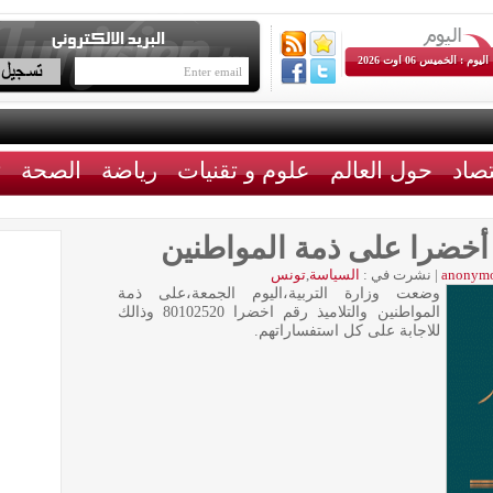
اليوم : الخميس 06 اوت 2026
تصاد
حول العالم
علوم و تقنيات
رياضة
الصحة
ث
 أخضرا على ذمة المواطنين
anonym
|
نشرت في :
السياسة
,
تونس
وضعت وزارة التربية،اليوم الجمعة،على ذمة
المواطنين والتلاميذ رقم اخضرا 80102520 وذالك
للاجابة على كل استفساراتهم.