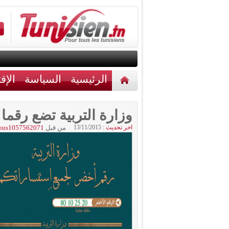
الرئيسية
السياسة
الإق
أخبار مختلفة
اتصل بنا
وزارة التربية تضع رقما
اخر تحديث :
13/11/2015
من قبل
ous1057562071