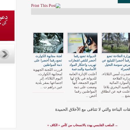
زارة الفلاحة تضع
الديوانة تضع رقما
لجنة مجابهة الكوارث
قما أخضرا للتبليغ عن
أخضر لتلقي اشعارات
تضع رقما أخضرا على
رض سوسة النخيل
تهريب واحتكار المواد
ذمة المواطنين
لحمراء
الأساسية والمدعمة
قررت اللجنة الجهوية
صدرت أمس الثلاثاء،
أعلنت الإدارة العامة
لمجابهة الكوارث،
زارة الفلاحة
للديوانة في بلاغ لها
اليوم الثلاثاء، إثر
الموارد المائية
اليوم الجمعة، أنها
اجتماعها بمقر بلدية
الصيد البحري بلاغا
وضعت على ذمة
عين دراهم ت ...
علنت فيه عن انطلاق
المواطنين رقما
شغ ...
أخض ...
قات البناءة والتي لا تتنافى مع الأخلاق الحميدة
←
الملعب القابسي يهدد بالانسحاب من كأس « الكاف »