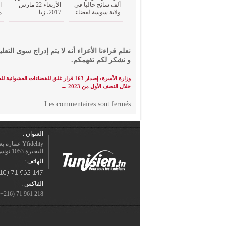
ألف سائح حاليا في
الأربعاء 22 مارس
ا
ولاية سوسة لقضاء ...
2017، زيا ...
م
نعلم قراءنا الأعزاء أنه لا يتم إدراج سوى التعلي
و نشكر لكم تفهمكم.
وزارة الأسرة: إصدار 163 قرار غلق للفضاءات العشوائي
خلال النصف الأول من 2023
→
Les commentaires sont fermés.
العنوان :
Yfidelity 
البحيرة 1053 تونس – الجمهورية التونسيّة.
الهاتف :
الفاكس :
218 961 71 (216+)