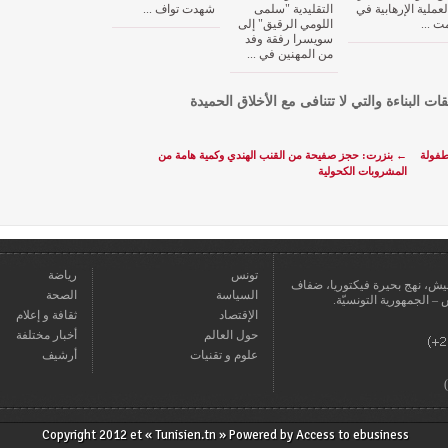
لعملية الإرهابية في
التقليدية "سلمى
شهدت تواف ...
ت ...
اللومي الرقيق" إلى
سويسرا رفقة وفد
من المهنين في ...
قات البناءة والتي لا تتنافى مع الأخلاق الحميدة
ة للطفولة
←
بنزرت: حجز صفيحة من القنب الهندي وكمية هامة من
المشروبات الكحولية
تونس
رياضة
عمارة يعيش، نهج بحيرة فيكتوريا، ضفاف
السياسة
الصحة
الإقتصاد
ثقافة و إعلام
حول العالم
أخبار مختلفة
علوم و تقنيات
أرشيف
Copyright 2012 et « Tunisien.tn » Powered by
Access to ebusiness