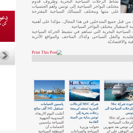
نشاط الرحلات السياحية البحرية وظروف قدوم
مختلف البواخر السياحية إلى تونس وأهم الجنسيات
على متنها ومختلف المسالك السياحية المقترحة
ة من قبل جميع المتدخلين في هذا المجال، مؤكدا على أهمية
لاستقبال مختلف البواخر السياحية.
السياحية البحرية التي تساهم في تنشيط الحركة السياحية
يدية والنقل السياحي وكذاك المتاحف والمواقع الأثرية
ة والاقتصاديّة.
عودة شركة Msc
شركة MSC للرحالات
ياسمين الحمامات
لرحلات السياحية الى
البحرية تستعد لبرمجة
تستقبل 345 ألف سائح
ونس
رحلات بحرية إلى
أعلنت اليوم الاربعاء،
تونس بداية من السنة
عادت شركة Msc
المندوبية الجهوية
القادمة
لرحلات السياحية
للسياحة بياسمين
لى تونس بعد شهرين
تحولت وزيرة
الحمامات أن
ن التوقف على اثر
السياحة والصناعات
المنطقة السياحية