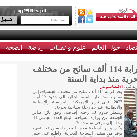
اليوم : الجمعة 07 اوت 2026
تصاد
حول العالم
علوم و تقنيات
رياضة
الصحة
ث
وزارة السياحة: وفود قرابة 114 ألف سائح من مختلف
ية منذ بداية السنة
ت في :
الإقتصاد
,
تونس
وفد قرابة 114 ألف سائح من مختلف الجنسيات إلى
تونس، منذ بداية السنة الحالية الى حدود 17 أوت
2023، على غرار الأمريكية والفرنسية والإسبانية
والإيطالية، عبر 26 رحلة سياحية بحرية.
وينتظر قدوم 18 رحلة إضافية، وفق بلاغ صادر
الجمعة عن وزارة السياحة، ليبلغ العدد الجملي 44
رحلة إلى موفى سنة 2023.
وكان وزير السياحة محمد المعز بلحسين قد التقى،
بوفد من مهنيي السياحة البحرية، واطلع على سير