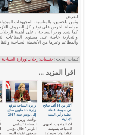
للغرض.
وثمن بلحسين، بالمناسبة، المجهودات المبذول
مواصلة الحرص على توفير كل الظروف اللازمة 
كما شدد وزير السياحة ، على أهمية الرحلات 
والتجارية خاصة على مستوى الصناعات التقل
والمطاعم وغيرها من الأنشطة السياحية والثقافي
كلمات البحث :
جنسيات
;
رحلات
;
وزارة السياحة
اقرأ المزيد ...
أكثر من 14 ألف سائح
وزيرة السياحة تتوقع
في سوسة لقضاء
زيارة 6.5 مليون سائح
ل
عطلة رأس السنة
إلى تونس سنة 2017
ت
الإدارية
توقَّعت وزيرة
اكد المندوب الجهوي
السياحة "سلمى
ل
للسياحة بسوسة
اللومي" خلال مؤتمر
ا
'فؤاد الواد' وجود 12
صحفي عقدته اليوم
م