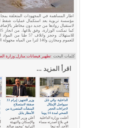
مؤسسة تربوية بعد استكمال عمليات شفط الميا
لاستقبال روادها من جديد دون مخاطر بالإضافة إلى تط
للاستهلاك وحجز واتلاف
للعموم ومخازن و140 لترا من المياه مجهولة المصدر وحصر 15 جثة حيوان متعفنة.
كلمات البحث :
تطهير
;
فيضانات
;
منازل
;
وزارة ال
اقرأ المزيد ...
الداخلية: والي نابل
وزير التجهيز: إبرام 33
و
سيواصل الإمتثال
صفقة لاستصلاح
لاجراءات الحجر
المنشآت المتضررة من
ت
الصحي لمدة 14 يوما
الأمطار بنابل
ا
ب
أعلنت وزارة الداخلية
أعلن وزير التجهيز
في بلاغ أصدرته مساء
والإسكان والتهيئة
أ
الأحد، أنه تبعا
الترابية "محمد صالح
ف