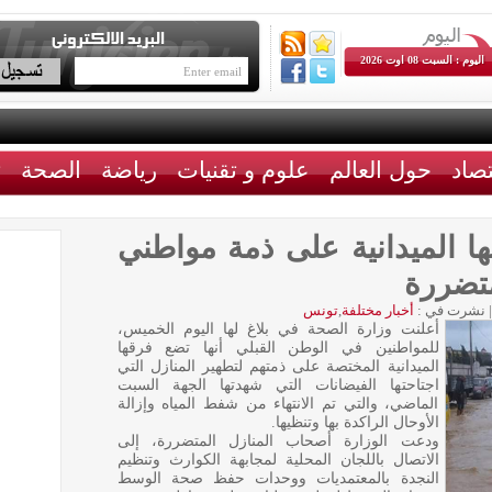
اليوم : السبت 08 اوت 2026
تصاد
حول العالم
علوم و تقنيات
رياضة
الصحة
ث
ا الميدانية على ذمة مواطني
متضررة
|
نشرت في :
أخبار مختلفة
,
تونس
أعلنت وزارة الصحة في بلاغ لها اليوم الخميس،
للمواطنين في الوطن القبلي أنها تضع فرقها
الميدانية المختصة على ذمتهم لتطهير المنازل التي
اجتاحتها الفيضانات التي شهدتها الجهة السبت
الماضي، والتي تم الانتهاء من شفط المياه وإزالة
الأوحال الراكدة بها وتنظيها.
ودعت الوزارة أصحاب المنازل المتضررة، إلى
الاتصال باللجان المحلية لمجابهة الكوارث وتنظيم
النجدة بالمعتمديات ووحدات حفظ صحة الوسط