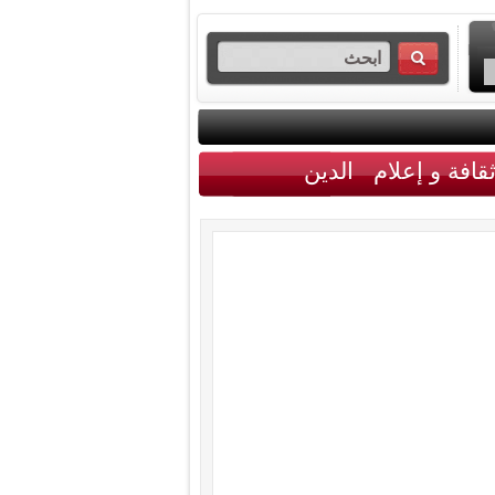
قافة و إعلام
الدين