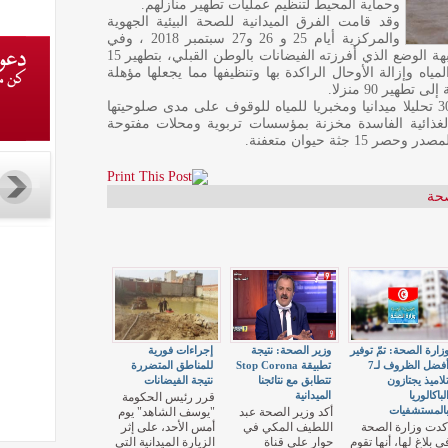
وحماية المحيط لتنظيم عمليات تطهير منازلهم.
وقد قامت الفرق الميدانية للصحة البيئية الجهوية
والمركزية أيام 25 و 26 و27 سبتمبر 2018 ، وفي
اطار المساهمة في المجهودات المتعلقة بمجابهة الوضع الذي أفرزته الفيضانات بالوطن القبلي، بتطهير 15
ه وإزالة الأوحال الراكدة بها وتنظيفها مما يجعلها مؤهلة
هير 90 منزلا.
كما تمكنت الوزارة، وفق بلاغها، من انجاز 305 تحليلا ميدانيا ومخبريا للمياه للوقوف على مدى صلوحيتها
 57 طنا من المواد الغذائية الفاسدة مخزنة بمؤسسات تربوية ومحلات مفتوحة
صحة
زارة الصحة: تمّ توفير
وزير الصحة: نتيجة
إجراءات فورية
أفضل الظروف لـ7
تطبيقة Stop Corona
للمناطق المتضررة
لاميذ يجتازون
تتطابق مع نتائجنا
نتيجة الفيضانات
لباكالوريا
الميدانية
قرر رئيس الحكومة
المستشفيات
أكد وزير الصحة عبد
"يوسف الشاهد" يوم
كدت وزارة الصحة
اللطيف المكي في
أمس الأحد، على إثر
ي بلاغ لها، أنها تقوم
حوار على قناة
الزيارة الميدانية التي