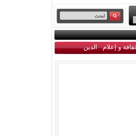
قافة و إعلام
الدين