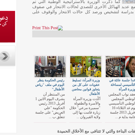
كما ذكرت الوزيرة بالاستراتيجية الوطنية التي تم
 عديد الهياكل الأخرى للتصدي لحالات الانتحار في صفوف
ام بدراسة لتشخيص ورصد كل حالات الانتحار والوقوف على
دا جلسة عامّة في
وزيرة المرأة: تسليط
رئيس الحكومة ينظر
لتأسيسي لمساءلة
عقوبات على كل من
اليوم في ملف "رياض
زيرة المرأة
يتجاوز قوانين محاضن
الأطفال"
الأطفال
عقد نواب المجلس
من المنتظر أن
لوطني المجلس
أكّدت وزيرة المرأة
يشرف اليوم الاثين 1
لوطني التأسيسي
والأسرة والطفولة
أفريل 2013 رئيس
يوم غد الثلاثاء 16
"سميرة مرعي" خلال
الحكومة "علي
أفريل 2013 جلسة
زيارة قامت بها إلى
العريض" على جلسة
امة بداية م ...
ولاية القيروان ...
تتعلّق ب ...
قات البناءة والتي لا تتنافى مع الأخلاق الحميدة