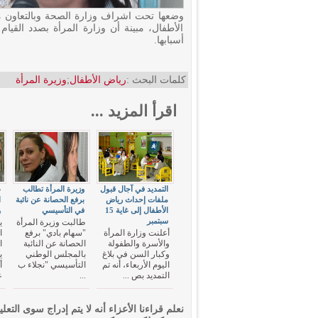
وضعها تحت اشراف وزارة الصحة وبالتعاون مع
الأطفال، مبينة أن وزارة المرأة بصدد القي
أسبابها.
كلمات البحث :
رياض الأطفال
;
وزيرة المرأة
اقرأ المزيد ...
التمديد في آجال قبول
وزيرة المرأة تطالب
غ
ملفات إحداث رياض
برفع الحصانة عن نائبة
ا
الأطفال إلى غاية 15
في التأسيسي
و
سبتمبر
طالبت وزيرة المرأة
ي
أعلنت وزارة المرأة
"سهام بادي" برفع
ا
والأسرة والطفولة
الحصانة عن النائبة
ا
وكبار السن في بلاغ
بالمجلس الوطني
اليوم الأربعاء، أنه تم
التأسيسي "نجلاء ب
التمديد بص ...
...
ع
نعلم قراءنا الأعزاء أنه لا يتم إدراج سوى التعلي