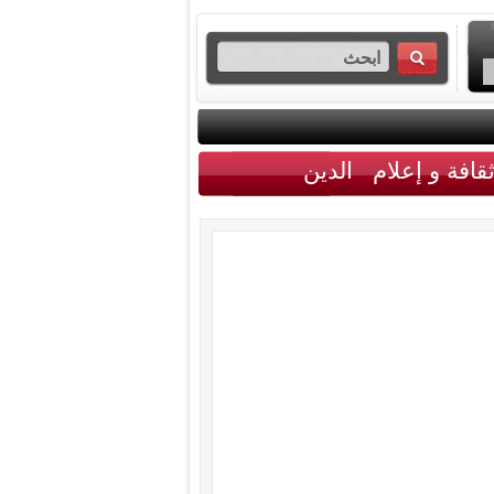
قافة و إعلام
الدين