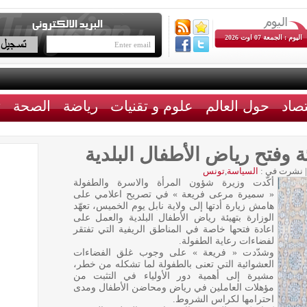
اليوم : الجمعة 07 اوت 2026
تصاد
حول العالم
علوم و تقنيات
رياضة
الصحة
ث
ئة وفتح رياض الأطفال البلدية
|
نشرت في :
السياسة
,
تونس
أكّدت وزيرة شؤون المرأة والاسرة والطفولة
« سميرة مرعى فريعة » في تصريح اعلامي على
هامش زيارة أدتها إلى ولاية نابل يوم الخميس، تعهّد
الوزارة بتهيئة رياض الأطفال البلدية والعمل على
اعادة فتحها خاصة في المناطق الريفية التي تفتقر
لفضاءات رعاية الطفولة.
وشدّدت « فريعة » على وجوب غلق الفضاءات
العشوائية التي تعنى بالطفولة لما تشكله من خطر،
مشيرة إلى أهمية دور الأولياء في التثبت من
مؤهلات العاملين في رياض ومحاضن الأطفال ومدى
احترامها لكراس الشروط.