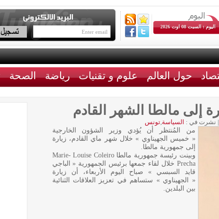
اليوم : السبت 08 اوت 2026
تصاد
حول العالم
علوم و تقنيات
رياضة
الصحة
ث
رة إلى مالطا الشهر القادم
|
نشرت في :
السياسة
,
تونس
من المُنتظر أن يُؤدي وزير الشؤون الخارجية
« خميس الجهيناوي » خلال شهر ماي القادم، زيارة
إلى جمهورية مالطا.
وبينت رئيسة جمهورية مالطا Marie- Louise Coleiro
Precha خلال لقاء جمعها برئيس الجمهورية « الباجي
قايد السبسي » صباح اليوم الأربعاء، أن زيارة
« الجهيناوي » ستساهم في تعزيز العلاقات الثنائية
بين البلدين.