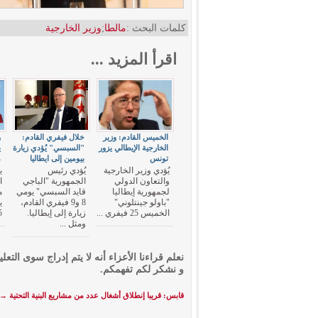
كلمات البحث :
مالطا
;
وزير الخارجية
اقرأ المزيد ...
الخميس القادم: وزير
خلال فيفري القادم:
و
الخارجية الإيطالي يزور
"السبسي" يُؤدي زيارة
تونس
بيومين إلى ايطاليا
م
يُؤدي وزير الخارجية
يُؤدي رئيس
ي
والتعاون الدولي
الجمهورية "الباجي
ا
لجمهورية إيطاليا
قايد السبسي" يومي
م
"باولو جينتلوني"
8 و9 فيفري القادم،
الخميس 25 فيفري ...
زيارة إلى إيطاليا.
015
ومثل ...
نعلم قراءنا الأعزاء أنه لا يتم إدراج سوى التعلي
و نشكر لكم تفهمكم.
قابس: قريبا إنطلاق أشغال عدد من مشاريع البنية التحتية
→