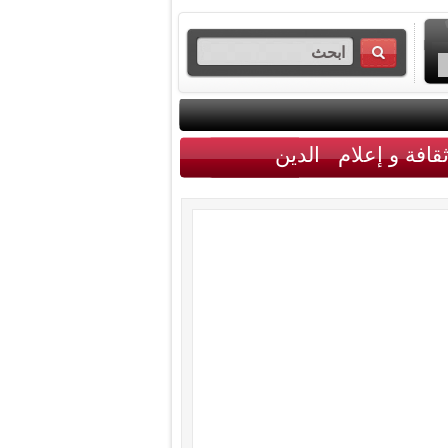
قافة و إعلام
الدين