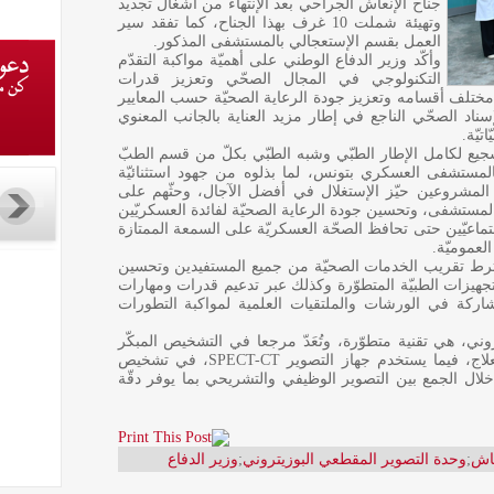
جناح الإنعاش الجراحي بعد الإنتهاء من أشغال تجديد
وتهيئة شملت 10 غرف بهذا الجناح، كما تفقد سير
العمل بقسم الإستعجالي بالمستشفى المذكور.
وأكّد وزير الدفاع الوطني على أهميّة مواكبة التقدّم
التكنولوجي في المجال الصحّي وتعزيز قدرات
لف أقسامه وتعزيز جودة الرعاية الصحيّة حسب المعايير
إسناد الصحّي الناجع في إطار مزيد العناية بالجانب المعنوي
تيّة.
شجيع لكامل الإطار الطبّي وشبه الطبّي بكلّ من قسم الطبّ
 بالمستشفى العسكري بتونس، لما بذلوه من جهود استثنائيّة
روعين حيّز الإستغلال في أفضل الآجال، وحثّهم على
المستشفى، وتحسين جودة الرعاية الصحيّة لفائدة العسكريّين
جتماعيّين حتى تحافظ الصحّة العسكريّة على السمعة الممتازة
لعموميّة.
شترط تقريب الخدمات الصحيّة من جميع المستفيدين وتحسين
التجهيزات الطبيّة المتطوّرة وكذلك عبر تدعيم قدرات ومهارات
اركة في الورشات والملتقيات العلمية لمواكبة التطورات
وني، هي تقنية متطوّرة، وتُعَدّ مرجعا في التشخيص المبكّر
للأورام وتقييم انتشارها ومتابعة الاستجابة للعلاج، فيما يستخدم جهاز التصوير SPECT-CT، في تشخيص
لال الجمع بين التصوير الوظيفي والتشريحي بما يوفر دقّة
عاش
;
وحدة التصوير المقطعي البوزيتروني
;
وزير الدفاع