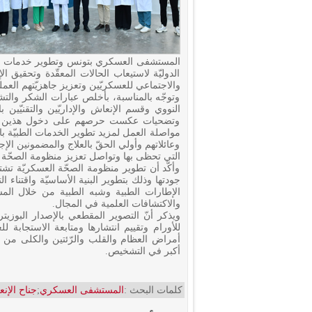
المستشفى العسكري بتونس وتطوير خدمات مخت
الدوليّة لاستيعاب الحالات المعقّدة وتحقيق ال
والاجتماعي للعسكريّين وتعزيز جاهزيّتهم العمليّا
وتوجّه بالمناسبة، بأخلص عبارات الشكر والت
النووي وقسم الإنعاش والإداريّين والتقنيّين
وتضحيات عكست حرصهم على دخول هذين المش
مواصلة العمل لمزيد تطوير الخدمات الطبيّة ب
وعائلاتهم وأولي الحقّ بالعلاج والمضمونين الإ
التي تحظى بها وتواصل تعزيز منظومة الصحّة ا
وأكّد أن تطوير منظومة الصحّة العسكريّة ت
جودتها وذلك بتطوير البنية الأساسيّة واقتناء 
الإطارات الطبية وشبه الطبية من خلال المش
والاكتشافات العلمية في المجال.
ويذكر أنّ التصوير المقطعي بالإصدار البوزيتر
أمراض العظام والقلب والرّئتين والكلى من خ
أكبر في التشخيص.
كلمات البحث :
المستشفى العسكري
;
جناح الإن