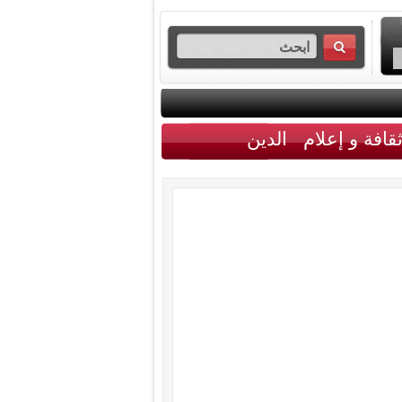
قافة و إعلام
الدين