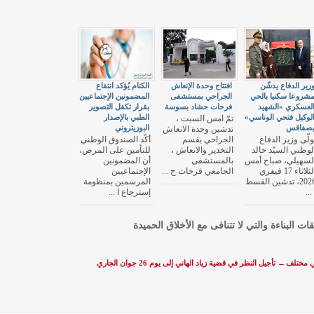
زير الدفاع يدشّن
افتتاح وحدة الإنعاش
الكنام يُؤكد انتفاع
شروعا سكنيا بالحي
الجراحي بمستشفى
المضمونين الإجتماعيين
لعسكري «الشهيد
فرحات حشاد بسوسة
بقرار تكفل التصوير
لوكيل فتحي الوناسي»
الطبي بالإصدار
تمّ امس السبت ،
صفاقس
البوزيتروني
تدشين وحدة الانعاش
ولّى وزير الدفاع
الجراحي بقسم
أكّد الصندوق الوطني
لوطني السيّد خالد
التخدير والانعاش ،
للتأمين على المرض،
لسهيلي، صباح أمس
بالمستشفى
أن المضمونين
الثلاثاء 17 فيفري
الجامعي فرحات ح ...
الإجتماعيين
2026، تدشين القسط
المرسمين بمنظومة
 ...
إسترجاع ا ...
قات البناءة والتي لا تتنافى مع الأخلاق الحميدة
 في مختلف
←
تأجيل النظر في قضية زياد الهاني إلى يوم 26 جوان الجاري