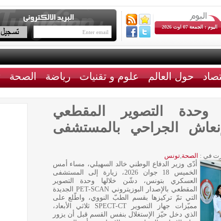
اليوم : الجمعة 07 اوت 2026
تصاد
حول العالم
علوم و تقنيات
رياضة
الصحة
ث
 وحدة التصوير المقطعي
لإنعاش الجراحي بالمستشفى
ت في :
الصحة
,
تونس
أدّى وزير الدفاع الوطني خالد السهيلي، مساء أمس
الخميس 18 جوان 2026، زيارة إلى المستشفى
العسكري بتونس، دشّن خلالها وحدة التصوير
المقطعي بالإصدار البوزيتروني PET-SCAN الجديدة
التي تمّ تركيزها بقسم الطبّ النووي، واطّلع على
مميّزات جهاز التصوير SPECT-CT ثلاثي الأبعاد،
الذي دخل حيّز الإستغلال بنفس القسم قبل أن يزور