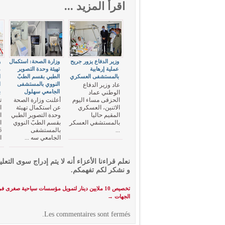
اقرأ المزيد ...
وزير الدفاع يزور جريح
وزارة الصحة: استكمال
و
عملية إرهابية
تهيئة وحدة التصوير
م
بالمستشفى العسكري
الطبي بقسم الطبّ
ا
النووي بالمستشفى
ا
عاد وزير الدفاع
الجامعي سهلول
ب
الوطني عماد
الحزقى مساء اليوم
أعلنت وزارة الصحة
ت
الاثنين، العسكري
عن استكمال تهيئة
ا
المقيم حاليا
وحدة التصوير الطبي
ا
بالمستشفي العسكر
بقسم الطبّ النووي
...
بالمستشفى
الجامعي سه ...
ا
نعلم قراءنا الأعزاء أنه لا يتم إدراج سوى التعلي
و نشكر لكم تفهمكم.
تخصيص 10 ملايين دينار لتمويل مؤسسات سياحية صغرى
الجهات
→
Les commentaires sont fermés.