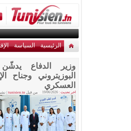
الرئيسية
السياسة
الإق
أخبار مختلفة
اتصل بنا
وزير الدفاع يدشّن
البوزيتروني وجناح ا
العسكري
اخر تحديث :
19/06/2026
من قبل
tunisien.tn
|
نشر