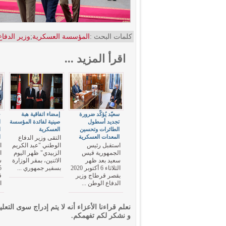
كلمات البحث :
المؤسسة العسكرية
;
وزير الدفاع
اقرأ المزيد ...
سعيّد يُؤكّد ضرورة
إمضاء اتفاقية هبة
خ
تجديد أسطول
صينية لفائدة المؤسسة
ا
الطائرات وتحسين
العسكرية
ا
المعدات العسكرية
ا
التقى وزير الدفاع
استقبل رئيس
الوطني "عبد الكريم
ا
الجمهورية قيس
الزبيدي" ظهر اليوم
ا
سعيد بعد ظهر
الاثنين، بمقر الوزارة
س
الثلاثاء 6 أكتوبر 2020
بسفير جمهوري ...
بقصر قرطاج وزير
ق
الدفاع الوطن ...
ا
نعلم قراءنا الأعزاء أنه لا يتم إدراج سوى التعلي
و نشكر لكم تفهمكم.