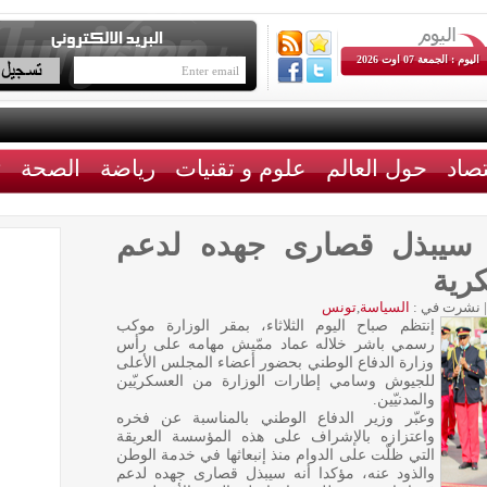
اليوم : الجمعة 07 اوت 2026
تصاد
حول العالم
علوم و تقنيات
رياضة
الصحة
ث
أنه سيبذل قصارى جهده لدعم
رية
|
نشرت في :
السياسة
,
تونس
إنتظم صباح اليوم الثلاثاء، بمقر الوزارة موكب
رسمي باشر خلاله عماد ممّيش مهامه على رأس
وزارة الدفاع الوطني بحضور أعضاء المجلس الأعلى
للجيوش وسامي إطارات الوزارة من العسكريّين
والمدنيّين.
وعبّر وزير الدفاع الوطني بالمناسبة عن فخره
واعتزازه بالإشراف على هذه المؤسسة العريقة
التي ظلّت على الدوام منذ إنبعاثها في خدمة الوطن
والذود عنه، مؤكدا أنه سيبذل قصارى جهده لدعم