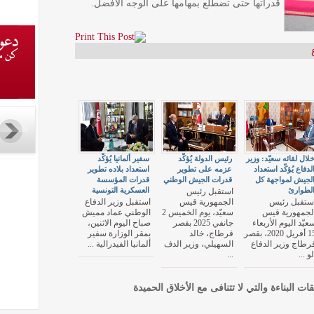
قدراتها حتى تضطلع بمهامها على الوجه الأفضل.
لال لقائه سعيّد: وزير
رئيس الدولة يُؤكّد
سفير ألمانيا يُؤكّد
لدفاع يُؤكّد استعداد
عزمه على تطوير
استعداد بلاده تطوير
لجيش لمواجهة كل
قدرات الجيش الوطني
قدرات المؤسسة
لطوارئ
العسكرية التونسية
استقبل رئيس
ستقبل رئيس
الجمهورية قيس
استقبل وزير الدفاع
لجمهورية قيس
سعيّد، يوم الخميس 2
الوطني عماد مميش
عيّد اليوم الأربعاء
جانفي 2025 بقصر
صباح اليوم الاثنين،
15 أفريل 2020، بقصر
قرطاج، خالد
بمقر الوزارة سفير
رطاج وزير الدفاع
السهيلي، وزير الدف
ألمانيا الفيدرالية ...
لو ...
...
قات البناءة والتي لا تتنافى مع الأخلاق الحميدة