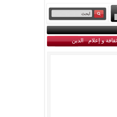
قافة و إعلام
الدين