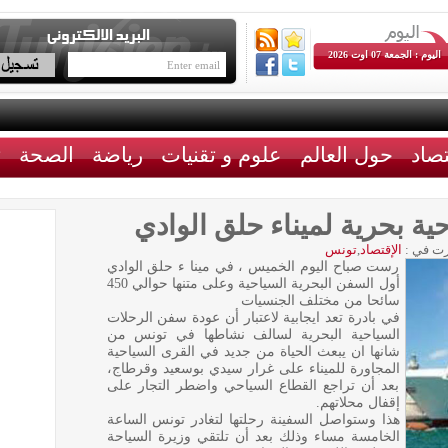
اليوم : الجمعة 07 اوت 2026
تصاد
حول العالم
علوم و تقنيات
رياضة
الصحة
ث
ة بحرية لميناء حلق الوادي
ت في :
الإقتصاد
,
تونس
رست صباح اليوم الخميس ، في مينا ء حلق الوادي
أول السفن البحرية السياحية وعلى متنها حوالي 450
سائحا من مختلف الجنسيات
في بادرة تعد ايجابية لاعتبار أن عودة سفن الرحلات
السياحية البحرية لسالف نشاطها في تونس من
شانها ان يبعث الحياة من جديد في القرى السياحية
المجاورة للميناء على غرار سيدي بوسعيد وقرطاج،
بعد أن تراجع القطاع السياحي واضطر التجار على
إقفال محلاتهم.
هذا وستواصل السفينة رحلتها لتغادر تونس الساعة
الخامسة مساء وذلك بعد أن تلتقي وزيرة السياحة