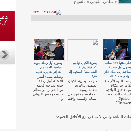
« سلمي اللومي » بالسياح.
على متنها 724 سائحا:
بحرية الكيان تهاجم
وصول أول رحلة جوية
صول أول سفينة
"سفينة زيتونة
سياحية قادمة من
ياحية إلى ميناء حلق
التضامنية" المتجهة إلى
الجزائر لجزيرة جربة
لوادي منذ 2019
غزة
وصلت مساء أمس
ست اليوم الأربعاء
هاجمت بحرية الكيان
الثلاثاء، أول رحلة
23 مارس 2022
الصهيوني،الاربعاء،
جوية سياحية قادمة
ميناء حلق الوادي،
سفينة زيتونة
من الجزائر إلى مطار
لسفينة السياحية
التضامنية مع غزة في
جربة جرجيس الدولي
"Spirit of
المياه الإقليمية واقت
و ...
...
Discovery"، ..
قات البناءة والتي لا تتنافى مع الأخلاق الحميدة