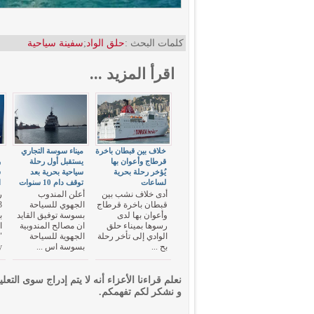
كلمات البحث :
حلق الواد
;
سفينة سياحية
اقرأ المزيد ...
خلاف بين قبطان باخرة
ميناء سوسة التجاري
قرطاج وأعوان بها
يستقبل أول رحلة
و
يُؤخر رحلة بحرية
سياحية بحرية بعد
س
لساعات
توقف دام 10 سنوات
ا
أدى خلاف نشب بين
أعلن المندوب
ر
قبطان باخرة قرطاج
الجهوي للسياحة
وأعوان بها لدى
بسوسة توفيق القايد
ب
رسوها بميناء حلق
ان مصالح المندوبية
ا
الوادي إلى تأخر رحلة
الجهوية للسياحة
بح ...
بسوسة اس ...
.
نعلم قراءنا الأعزاء أنه لا يتم إدراج سوى التعلي
و نشكر لكم تفهمكم.