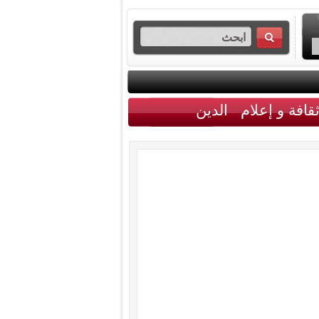
قافة و إعلام
الدين