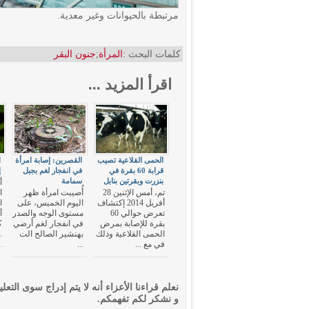
مرتبطة بالحيوانات وغير معدية.
كلمات البحث :
المرأة
;
جنون البقر
اقرأ المزيد ...
الحمى القلاعية تصيب
القصرين: إصابة امرأة
ا
قرابة 60 بقرة في
في انفجار لغم بجبل
إ
بنزرت وبقرتين بنابل
سمامة
أ
تم، أمس الإثنين 28
أُصيبت امرأة ظهر
ا
أفريل 2014 إكتشاف
اليوم الخميس، على
ا
تعرض حوالي 60
مستوى الوجه والصدر
أ
بقرة للإصابة بمرض
في انفجار لغم أرضي
ك
الحمى القلاعية وذلك
بهنشير الصالح الت
.
في مع ...
...
نعلم قراءنا الأعزاء أنه لا يتم إدراج سوى التعلي
و نشكر لكم تفهمكم.