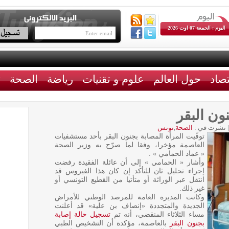
اليوم : الجمعة 07 اوت 2026
تصاد
حول العالم
علوم و تقنيات
رياضة
الصحة
ث
ون البقر
|
نشرت في :
الصحة
,
تونس
توفّيت المرأة المصابة بجنون البقر بأحد مستشفيات
العاصمة مؤخرا، وفقا لما صرّح به وزير الصحة
« عماد الحمامي » .
وأشار « الحمامي » إلى أن عائلة الفقيدة رفضت
إجراء تحليل ثان للتأكد إن كان هذا الفيروس قد
انتقل عبر الوراثة أو متأتيا من القطيع التونسي أو
غير ذلك.
وكانت المديرة العامة للمرصد الوطني للأمراض
الجديدة والمتجددة «إنصاف بن علية» قد أعلنت
مساء الثلاثاء المنقضي، أنه تم
تسجيل حالة إصابة
بجنون البقر
بالعاصمة، مؤكدة أن التشخيص الطبي