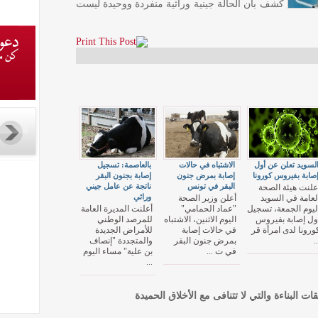
كشف بأن الحالة جينية وراثية منفردة ووحيدة ليست
لسويد تعلن عن أول
الاشتباه في حالات
بالعاصمة: تسجيل
صابة بفيروس كورونا
إصابة بمرض جنون
إصابة بجنون البقر
البقر في تونس
ناتجة عن عامل جيني
علنت هيئة الصحة
وراثي
لعامة في السويد
أعلن وزير الصحة
ليوم الجمعة، تسجيل
"عماد الحمامي"
أعلنت المديرة العامة
ول إصابة بفيروس
اليوم الاثنين، الاشتباه
للمرصد الوطني
ورونا لدى امرأة قر
في حالات إصابة
للأمراض الجديدة
..
بمرض جنون البقر
والمتجددة "إنصاف
في ت ...
بن علية" مساء اليوم
...
قات البناءة والتي لا تتنافى مع الأخلاق الحميدة