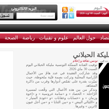
اليوم : السبت 08 اوت 2026
تصاد
حول العالم
علوم و تقنيات
رياضة
الصحة
ث
ليكة الحبلاني
ت في :
تونس
,
ثقافة و إعلام
توفيت الفنانة الممثّلة التونسية مليكة الحبلاني اليوم
السبت 30 ماي 2026.
وقد شاركت الفقيدة في عدد هامّ من الأعمال
الدّرامية المحلّية وتركت بصمة فنّية ملحوظة، حيث
تميّزت بقدرة على تقمّص أدوارها وقرب من ذاكرة
المشاهد.
ونذكر من بين هذه الأعمال التي وقّعت لمسيرة
الرّاحلة: « الحصاد » و »منامة عروسية » و »إخوة
وزمان » و »حسابات وعقابات »و »عودة المنيار »
و »الليالي البيض » و »بين الثنايا » و »من أجل عيون
كاترين » وغيرها.