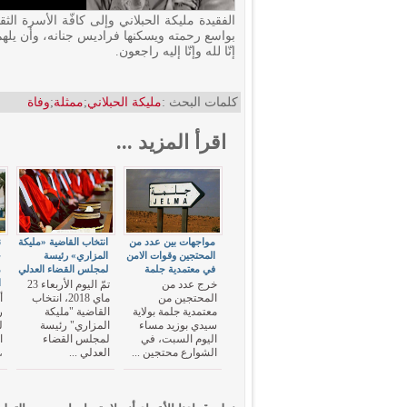
الفقيدة مليكة الحبلاني وإلى كافّة الأسرة الث
بواسع رحمته ويسكنها فراديس جنانه، وأن يلهم
إنّا لله وإنّا إليه راجعون.
كلمات البحث :
مليكة الحبلاني
;
ممثلة
;
وفاة
اقرأ المزيد ...
مواجهات بين عدد من
انتخاب القاضية «مليكة
ن
المحتجين وقوات الامن
المزاري» رئيسة
في معتمدية جلمة
لمجلس القضاء العدلي
م
ا
خرج عدد من
تمّ اليوم الأربعاء 23
المحتجين من
ماي 2018، انتخاب
أ
معتمدية جلمة بولاية
القاضية "مليكة
ر
سيدي بوزيد مساء
المزاري" رئيسة
ل
اليوم السبت، في
لمجلس القضاء
الشوارع محتجين ...
العدلي ...
،