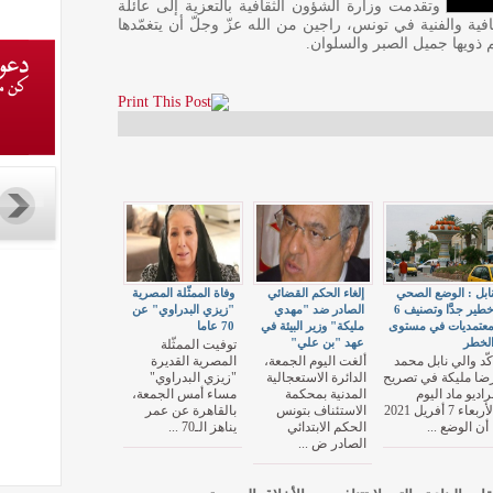
وتقدمت وزارة الشؤون الثقافية بالتعزية إلى عائلة
قافية والفنية في تونس، راجين من الله عزّ وجلّ أن يتغمّدها
 ذويها جميل الصبر والسلوان.
ابل : الوضع الصحي
إلغاء الحكم القضائي
وفاة الممثّلة المصرية
خطير جدَّا وتصنيف 6
الصادر ضد "مهدي
"زيزي البدراوي" عن
عتمديات في مستوى
مليكة" وزير البيئة في
70 عاما
لخطر‎
عهد "بن علي"
توفيت الممثّلة
كّد والي نابل محمد
ألغت اليوم الجمعة،
المصرية القديرة
ضا مليكة في تصريح
الدائرة الاستعجالية
"زيزي البدراوي"
راديو ماد اليوم
المدنية بمحكمة
مساء أمس الجمعة،
الأربعاء 7 أفريل 2021
الاستئناف بتونس
بالقاهرة عن عمر
 أن الوضع ...
الحكم الابتدائي
يناهز الـ70 ...
الصادر ض ...