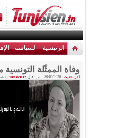
الرئيسية
السياسة
الإق
أخبار مختلفة
اتصل بنا
وفاة الممثّلة التونسية م
اخر تحديث :
30/05/2026
من قبل
tunisien.tn
|
نشر