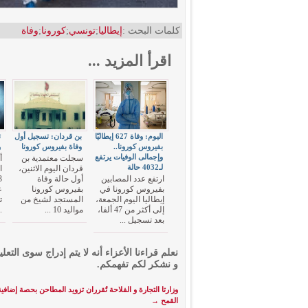
كلمات البحث :
إيطاليا
;
تونسي
;
كورونا
;
وفاة
اقرأ المزيد ...
اليوم: وفاة 627 إيطاليّا
بن قردان: تسجيل أول
ت
بفيروس كورونا..
وفاة بفيروس كورونا
و
وإجمالى الوفيات يرتفع
سجلت معتمدية بن
أ
لـ4032 حالة
قردان اليوم الاثنين،
ارتفع عدد المصابين
أول حالة وفاة
بفيروس كورونا في
بفيروس كورونا
ع
إيطاليا اليوم الجمعة،
المستجد لشيخ من
ت
إلى أكثر من 47 ألفا،
مواليد 10 ...
.
بعد تسجيل ...
نعلم قراءنا الأعزاء أنه لا يتم إدراج سوى التعلي
و نشكر لكم تفهمكم.
وزارتا التجارة و الفلاحة تُقرران تزويد المطاحن بحصة إضافي
القمح
→