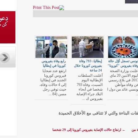
ونس تسجل أوّل حالة
إيطاليا: 793 وفاة
رابع وفاة بفيروس
فاة بفيروس "كورونا"
بفيروس كورونا خلال
كورونا في إيطاليا
24 ساعة
علنت وزارة الصحة
ارتفع عدد ضحايا
اليوم الاثنين 20 ماي
أعلنت السلطات
فيروس كورونا
2013 في بلاغ رسمي
الإيطالية اليوم
الجديد في إيطاليا
ن وفاة مواطن
السبت، وفاة 793
إلى 4 حالات وفاة،
ونسي عائد من دول ا
شخصا في أنحاء
حيث توفي رجل
..
البلاد جراء الإصابة
مسن (84 ...
بفيروس ك ...
قات البناءة والتي لا تتنافى مع الأخلاق الحميدة
ة من
←
ارتفاع حالات الإصابة بفيروس كورونا إلى 29 شخصا