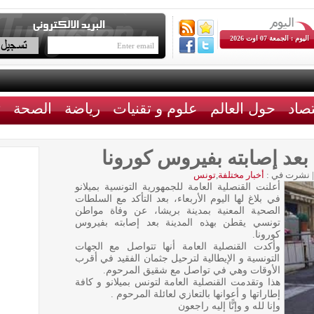
اليوم : الجمعة 07 اوت 2026
تصاد
حول العالم
علوم و تقنيات
رياضة
الصحة
ث
بعد إصابته بفيروس كورونا
|
نشرت في :
أخبار مختلفة
,
تونس
أعلنت القنصلية العامة للجمهورية التونسية بميلانو
في بلاغ لها اليوم الأربعاء، بعد التأكد مع السلطات
الصحية المعنية بمدينة بريشا، عن وفاة مواطن
تونسي يقطن بهذه المدينة بعد إصابته بفيروس
كورونا.
وأكدت القنصلية العامة أنها تتواصل مع الجهات
التونسية و الإيطالية لترحيل جثمان الفقيد في أقرب
الأوقات وهي في تواصل مع شقيق المرحوم.
هذا وتقدمت القنصلية العامة لتونس بميلانو و كافة
إطاراتها و أعوانها بالتعازي لعائلة المرحوم .
وإنا لله و وإنًّا إليه راجعون