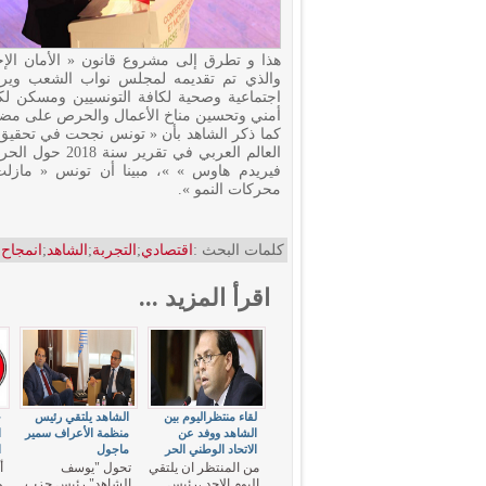
هذا و تطرق إلى مشروع قانون « الأمان الإج
والذي تم تقديمه لمجلس نواب الشعب ويرتك
اجتماعية وصحية لكافة التونسيين ومسكن لك
أمني وتحسين مناخ الأعمال والحرص على مض
كما ذكر الشاهد بأن « تونس نجحت في تحقيق ا
العالم العربي ف
فيريدم هاوس » »، مبينا أن تونس « مازلت
محركات النمو ».
كلمات البحث :
اقتصادي
;
التجربة
;
الشاهد
;
انمجاح
;
اقرأ المزيد ...
لقاء منتظراليوم بين
الشاهد يلتقي رئيس
ح
الشاهد ووفد عن
منظمة الأعراف سمير
ا
الاتحاد الوطني الحر
ماجول
ا
من المنتظر ان يلتقي
تحول "يوسف
أ
اليوم الاحد ،رئيس
الشاهد" رئيس حزب
و