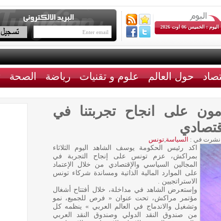
اليوم : الخميس 06 اوت 2026
تصاد
حول العالم
علوم و تقنيات
رياضة
الصحة
ث
ون على انجاح تجربتنا في
قتصادي
نشرت في :
السياسة
,
تونس
اكد رئيس الحكومة يوسف الشاهد اليوم الثلاثاء
بمراكش، عزم تونس على إنجاح التجربة في
المجالين السياسي والإقتصادي من خلال الإعتماد
على الموارد المالية الذاتية ومساندة شركاء تونس
الاستراتجيين .
وإستعرض الشاهد في مداخلة، خلال أفتتاح أشغال
مؤتمر مراكش، تحت عنوان « فرص للجميع، نمو
وتشغيل والاندماج في العالم العربي » ينظمه كل
من صندوق النقد الدولي وصندوق النقد العربي