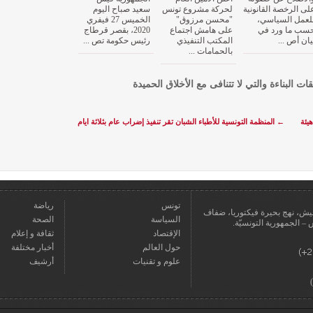
لى الرخصة القانونية
لحركة مشروع تونس
سعيد صباح اليوم
لعمل السياسي،
"محسن مرزوق"
الخميس 27 فيفري
سب ما ورد في
على هامش اجتماع
2020، بقصر قرطاج
يان أص ...
المكتب التنفيذي
رئيس حكومة تص ...
بالحمامات ...
قات البناءة والتي لا تتنافى مع الأخلاق الحميدة
يئة
←
المنظمة التونسية للأطباء الشبان تقر تنفيذ إضراب عام بثلاثة ايام
تونس
رياضة
عمارة يعيش، نهج بحيرة فيكتوريا، ضفاف
السياسة
الصحة
الإقتصاد
ثقافة و إعلام
حول العالم
أخبار مختلفة
علوم و تقنيات
أرشيف