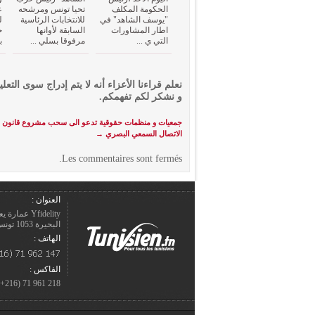
الحكومة المكلف
تحيا تونس ومرشحه
ع
"يوسف الشاهد" في
للانتخابات الرئاسية
ل
اطار المشاورات
السابقة لأوانها
ح
التي ي ...
مرفوقا بسلي ...
ب
نعلم قراءنا الأعزاء أنه لا يتم إدراج سوى التعلي
و نشكر لكم تفهمكم.
جمعيات و منظمات حقوقية تدعو الى سحب مشروع قانون ه
الاتصال السمعي البصري
→
Les commentaires sont fermés.
العنوان :
Yfidelity 
البحيرة 1053 تونس – الجمهورية التونسيّة.
الهاتف :
الفاكس :
218 961 71 (216+)