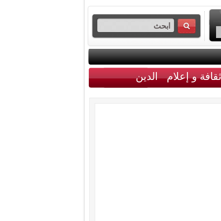
قافة و إعلام
الدين