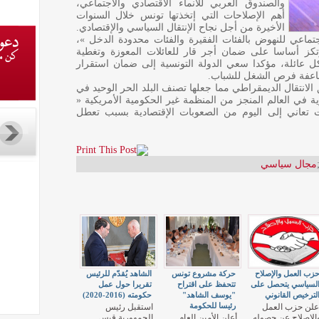
والصندوق العربي للانماء الاقتصادي والاجتماعي،
أهم الإصلاحات التي إتخذتها تونس خلال السنوات
الأخيرة من أجل نجاح الإنتقال السياسي والإقتصادي.
تماعي للنهوض بالفئات الفقيرة والفئات محدودة الدخل »،
ز أساسا على ضمان أجر قار للعائلات المعوزة وتغطية
ل عائلة، مؤكدا سعي الدولة التونسية إلى ضمان استقرار
اعفة فرص الشغل للشباب.
لانتقال الديمقراطي مما جعلها تصنف البلد الحر الوحيد في
ي تقرير سنة 2018 حول الحرية في العالم المنجز من المنظمة غير الحكومية الأمريكية «
 تعاني إلى اليوم من الصعوبات الإقتصادية بسبب تعطل
مجال سياسي
زب العمل والإصلاح
حركة مشروع تونس
الشاهد يُقدّم للرئيس
لسياسي يتحصل على
تتحفظ على اقتراح
تقريرا حول عمل
لترخيص القانوني
"يوسف الشاهد"
حكومته (2016-2020)
رئيسا للحكومة
علن حزب العمل
استقبل رئيس
الاصلاح عن حصوله
أعلن الأمين العام
الجمهورية قيس