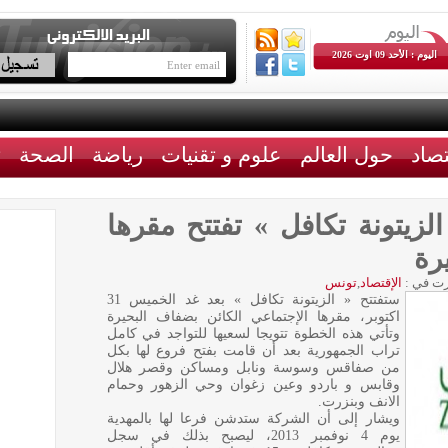
اليوم : الأحد 09 اوت 2026
تصاد
حول العالم
علوم و تقنيات
رياضة
الصحة
ث
لزيتونة تكافل » تفتتح مقرها
رة
ت في :
الإقتصاد
,
تونس
ستفتتح « الزيتونة تكافل » بعد غد الخميس 31
اكتوبر، مقرها الإجتماعي الكائن بضفاف البحيرة
وتأتي هذه الخطوة تتويجا لسعيها للتواجد في كامل
تراب الجمهورية بعد أن قامت بفتح فروع لها بكل
من صفاقس وسوسة ونابل ومساكن وقصر هلال
وقابس و باردو وعين زغوان وحي الزهور وحمام
الانف وبنزرت.
ويشار إلى أن الشركة ستدشن فرعا لها بالمهدية
يوم 4 نوفمبر 2013، ليصبح بذلك في سجل