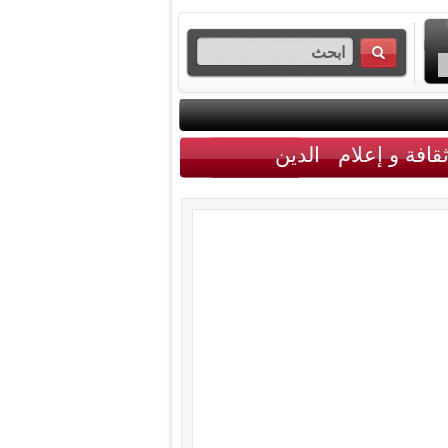
قافة و إعلام
الدين