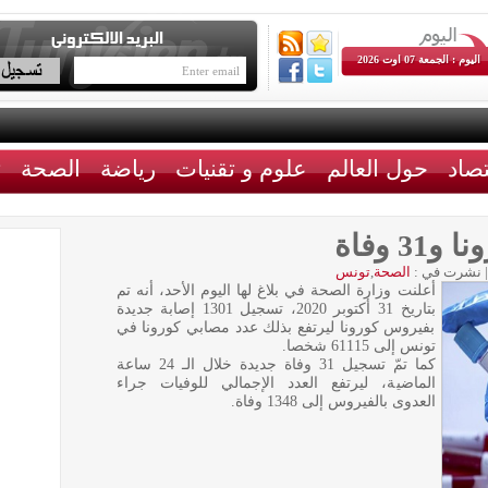
اليوم : الجمعة 07 اوت 2026
تصاد
حول العالم
علوم و تقنيات
رياضة
الصحة
ث
|
نشرت في :
الصحة
,
تونس
أعلنت وزارة الصحة في بلاغ لها اليوم الأحد، أنه تم
بتاريخ 31 أكتوبر 2020، تسجيل 1301 إصابة جديدة
بفيروس كورونا ليرتفع بذلك عدد مصابي كورونا في
تونس إلى 61115 شخصا.
كما تمّ تسجيل 31 وفاة جديدة خلال الـ 24 ساعة
الماضية، ليرتفع العدد الإجمالي للوفيات جراء
العدوى بالفيروس إلى 1348 وفاة.