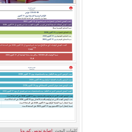
كلمات البحث :
إصابة
;
تونس
;
كورونا