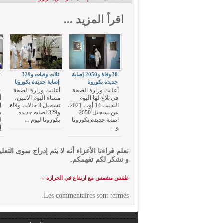
اقرأ المزيد ...
38 وفاة و2050 إصابة
ثلاث وفيات و329
جديدة بكورونا
إصابة جديدة بكورونا
ب
أعلنت وزارة الصحة
أعلنت وزارة الصحة
في بلاغ لها اليوم
مساء اليوم الاثنين،
أ
السبت 14 أوت 2021،
تسجيل 3 حالات وفاة
ا
عن تسجيل 2050
و329 اصابة جديدة
اصابة جديدة بكورونا
بكورونا ليوم ...
و ...
إ
نعلم قراءنا الأعزاء أنه لا يتم إدراج سوى التعلي
و نشكر لكم تفهمكم.
طقس مشمس مع ارتفاع في الحرارة
→
Les commentaires sont fermés.