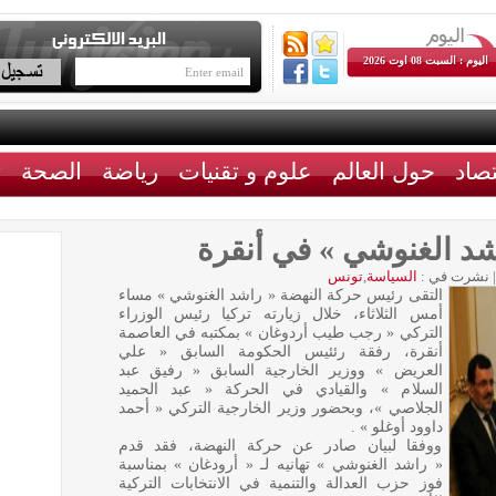
اليوم : السبت 08 اوت 2026
تصاد
حول العالم
علوم و تقنيات
رياضة
الصحة
ث
شد الغنوشي » في أنقرة
|
نشرت في :
السياسة
,
تونس
التقى رئيس حركة النهضة « راشد الغنوشي » مساء
أمس الثلاثاء، خلال زيارته تركيا رئيس الوزراء
التركي « رجب طيب أردوغان » بمكتبه في العاصمة
أنقرة، رفقة رئئيس الحكومة السابق « علي
العريض » ووزير الخارجية السابق « رفيق عبد
السلام » والقيادي في الحركة « عبد الحميد
الجلاصي »، وبحضور وزير الخارجية التركي « أحمد
داوود أوغلو » .
ووفقا لبيان صادر عن حركة النهضة، فقد قدم
« راشد الغنوشي » تهانيه لـ « أرودغان » بمناسبة
فوز حزب العدالة والتنمية في الانتخابات التركية