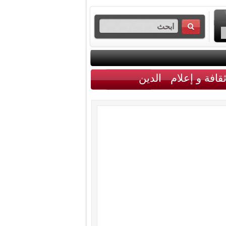
قافة و إعلام
الدين