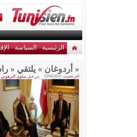
الرئيسية
السياسة
الإق
أخبار مختلفة
اتصل بنا
« أردوغان » يلتقي « را
اخر تحديث :
23/04/2014
من قبل
سلوى الترهوني