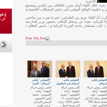
الأخيرة.
حث خلال اللقاء أوجُه تعزيز العلاقات بين البلدين وتشجيع
سي و حكومة الوفاق الوطني على تجاوز المشكلات الاقتصادية
كرت أنّ اللقاء جرى بين الطرفين، نحو ما يقرب من ساعتين
 التركية، بعيداً عن وسائل الإعلام، بحضور وزير الخارجية
ن » نائب مستشار رئاسة الوزراء التركية و « ياسين أقطاي »
لغنوشي يلتقي
الغنوشي يلتقي
"الغنوشي" يلتقي
ردوغان
أردوغان في اسطنبول
"أردوغان" بأنقرة
لتقى رئيس حركة
أدّى رئيس حركة
التقى رئيس حركة
لنهضة "راشد
النهضة "راشد
النهضة "راشد
لغنوشي" على
الغنوشي" عشية
الغنوشي" عشية
امش مشاركته في
اليوم السبت 11
أمس الخميس،
منتدى شبكة TRT
جانفي 2020، زيارة
الرئيس التركي
لعالمي، عدة ...
إلى مدينة اسط ...
"رجب طيب