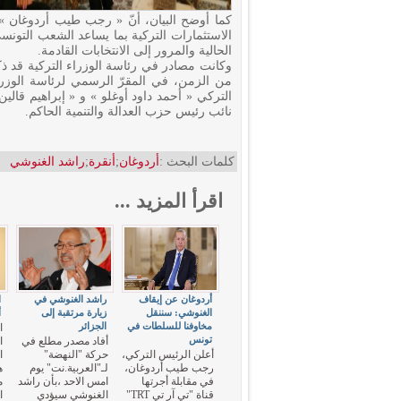
كما أوضح البيان، أنّ « رجب طيب أردوغان » ب
الاستثمارات التركية بما يساعد الشعب التون
الحالية والمرور إلى الانتخابات القادمة.
وكانت مصادر في رئاسة الوزراء التركية قد ذ
من الزمن، في المقرّ الرسمي لرئاسة الوزراء
التركي « أحمد داود أوغلو » و « إبراهيم قالي
نائب رئيس حزب العدالة والتنمية الحاكم.
كلمات البحث :
أردوغان
;
أنقرة
;
راشد الغنوشي
اقرأ المزيد ...
أردوغان عن إيقاف
راشد الغنوشي في
ا
الغنوشي: سننقل
زيارة مرتقبة إلى
أ
مخاوفنا للسلطات في
الجزائر
ا
تونس
أفاد مصدر مطلع في
ا
أعلن الرئيس التركي،
حركة "النهضة"
ا
رجب طيب أردوغان،
لـ"العربية.نت" يوم
ه
في مقابلة أجرتها
امس الاحد ،بأن راشد
قناة "تي آر تي TRT"
الغنوشي سيؤدي
ا