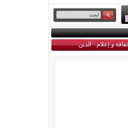
قافة و إعلام
الدين