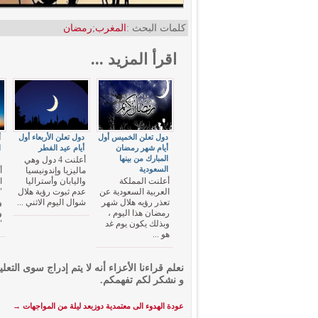
كلمات البحث :
المغرب
;
رمضان
اقرأ المزيد ...
دول تعلن الخميس أول
دول تعلن الأربعاء أول
أ
أيام شهر رمضان
أيام عيد الفطر
ا
المبارك من بينها
ع
أعلنت 4 دول وهي
السعودية
ماليزيا وإندونيسيا
أ
أعلنت المملكة
واليابان وأستراليا
ا
العربية السعودية عن
عدم ثبوت رؤية هلال
"
تعذر رؤيه هلال شهر
شوال اليوم الاثني ...
و
رمضان هذا اليوم ،
و
وبذلك يكون يوم غد
"
هو ...
نعلم قراءنا الأعزاء أنه لا يتم إدراج سوى التعلي
و نشكر لكم تفهمكم.
عودة الهدوء الى معتمدية دوزبعد ليلة من المواجهات
→