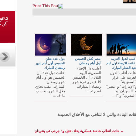
غلب الدول العربية
مصر تُعلن الخميس
دول عدة تعلن
علنت الاربعاء اول ايام
أول أيام رمضان
الخميس أول أيام شهر
يد الفطر المبارك
رمضان المبارك
أعلنت دار الإفتاء
علنت أغلب الدول
المصرية، اليوم
أعلنت دول عدة، أن
لعربية على غرار
الثلاثاء، أن الخميس
الخميس هو أول أيام
السعودية"
19 فيفري غرة شهر
شهر رمضان
"الإمارات" و "مصر"
رمضان المبارك،
المبارك، عقب تحرّي
 "السودان" و
لعدم ثب ...
هلال الشهر، بحسب
المغرب" و "ا ...
ما أف ...
قات البناءة والتي لا تتنافى مع الأخلاق الحميدة
←
حادث انقلاب شاحنة عسكرية يخلف قتيل و3 جرحى في بنقردان