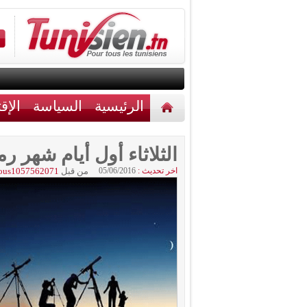
الرئيسية
السياسة
الإق
أخبار مختلفة
اتصل بنا
الثلاثاء أول أيام شهر 
اخر تحديث :
05/06/2016
من قبل
ous1057562071