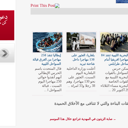
البحرية الليبية تنقذ 84
بلغاريا: العثور على
إيطاليا تنقذ 250
هاجرا افريقيا أمام
130 مهاجرا داخل
مهاجرا من الغرق قبالة
احل طرابلس
شاحنة تبريد
السواحل الليبية
مكن حرس
أعلنت وزارة الداخلية
قال المتحدث باسم
لسواحل بالقوات
البلغارية اليوم
الحرس الإيطالي
لبحرية الليبية مع
السبت، العثور على
أنهم أنقذوا حوالي
لقوات الخاصة
نحو 130 مهاجرا، وهم
250 مهاجرا اليوم
لبحرية مساء الثلاثاء
38 رجلا و33 امراة ...
السبت ، قبالة
كتوبر 20 ...
السواحل ا ...
قات البناءة والتي لا تتنافى مع الأخلاق الحميدة
←
صابة الزيتون في المهدية تتراجع خلال هذا الموسم