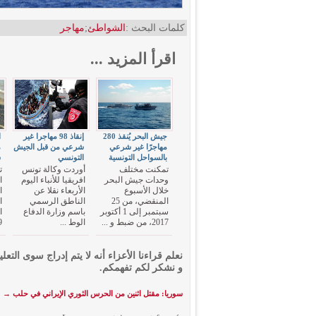
كلمات البحث :
الشواطئ
;
مهاجر
اقرأ المزيد ...
جيش البحر يُنقذ 280
إنقاذ 98 مهاجرا غير
مهاجرًا غير شرعي
شرعي من قبل الجيش
م
بالسواحل التونسية
التونسي
س
تمكنت مختلف
أوردت وكالة تونس
ت
وحدات جيش البحر
افريقيا للأنباء اليوم
ا
خلال الأسبوع
الأربعاء نقلا عن
ا
المنقضي، من 25
الناطق الرسمي
ا
سبتمبر إلى 1 أكتوبر
باسم وزارة الدفاع
ا
2017، من ضبط و ...
الوط ...
29 أ
نعلم قراءنا الأعزاء أنه لا يتم إدراج سوى التعلي
و نشكر لكم تفهمكم.
سوريا: مقتل اثنين من الحرس الثوري الإيراني في حلب
→