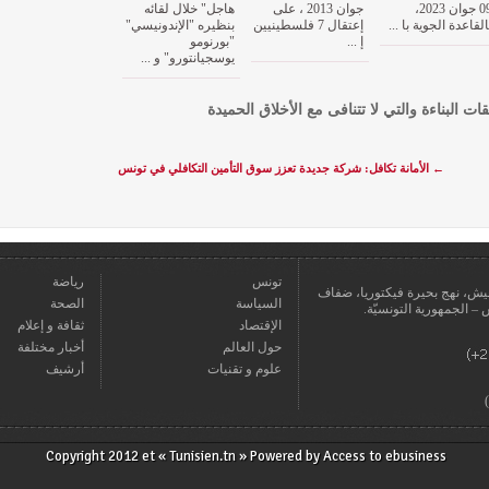
09 جوان 2023،
جوان 2013 ، على
هاجل" خلال لقائه
القاعدة الجوية با ...
إعتقال 7 فلسطينيين
بنظيره "الإندونيسي"
إ ...
"بورنومو
يوسجيانتورو" و ...
قات البناءة والتي لا تتنافى مع الأخلاق الحميدة
←
الأمانة تكافل: شركة جديدة تعزز سوق التأمين التكافلي في تونس
تونس
رياضة
عمارة يعيش، نهج بحيرة فيكتوريا، ضفاف
السياسة
الصحة
الإقتصاد
ثقافة و إعلام
حول العالم
أخبار مختلفة
علوم و تقنيات
أرشيف
Copyright 2012 et « Tunisien.tn » Powered by
Access to ebusiness