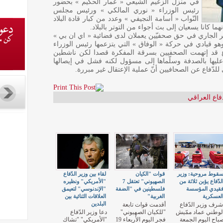
في منزل الزعيم الشيعي « عمار الحكيم » بحضور
رئيس الوزراء « نوري المالكي » ورئيس مجلس
النّواب « أسامة النجيفي » وعدد من كبار قادة البلاد
ما كانا يسعيان إلى بث أجواء من التوتر بالبلاد.
ة الإعتقال تمت يوم 4 من الشهر الجاري في حق صحفيّين يعملان لدى فضائية « اي ان بي »
و قيادي في حركة « الوفاق » التي يتزعمها رئيس الوزراء
فاع قد إتهمت الصحفيين بسرقة المفكرة قصدا لكن ناشطين
 عليها بالصدفة وسلّماها إلى مسؤول لكنه فشل في إيصالها
للدّفاع عن الصحافيين أنّ عملية الإعتقال غير مبررة.
فاع العراقي
قوط مروحية: وزير
قوات "الكيان
لقاء بين وزير الدّفاع
لدّفاع يؤبن ثلاثة من
الصهيوني" تعتقل 7
"الأمريكي" ونظيره
قيدي المؤسسة
فلسطينين في "الضفة
"الإندنوسي" لتعيمق
لعسكرية
الغربية"
العلاقات الثنائية بين
البلدين
شرف وزير الدّفاع
أقدمت قوات تابعة
لوطني عماد ممّيش
"للكيان الصهيوني"
دعا وزير الدّفاع
باح اليوم الجمعة
فجر اليوم الأربعاء 19
"الأمريكي" "تشاك