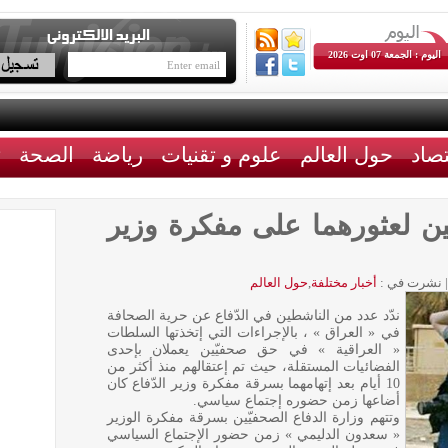
اليوم : الجمعة 07 اوت 2026
تصاد
حول العالم
علوم و تقنيات
رياضة
الصحة
ث
ين لعثورهما على مفكرة وزير
|
نشرت في :
أخبار مختلفة
,
حول العالم
ندّد عدد من الناشطين في الدّفاع عن حرية الصحافة
في « العراق » ، بالإجراءات التي إتخذتها السلطات
« العراقية » في حق صحفيّين يعملان بإحدى
الفضائيات المستقلة، حيث تم إعتقالهم منذ أكثر من
10 أيام بعد إتهامهما بسرقة مفكرة وزير الدّفاع كان
أضاعها زمن حضوره إجتماع سياسي.
وتتهم وزارة الدفاع الصحفيّين بسرقة مفكرة الوزير
« سعدون الدليمي » زمن حضور الإجتماع السياسي