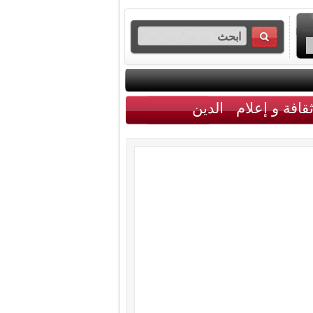
قافة و إعلام
الدين