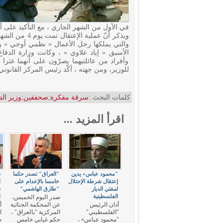
في الأول من الشهر الجاري ، مع التأكيد على أنه
ويذكر أنّ عملي
والتي يملكها رجل الأعمال « نظمي أوجي » وه
الأسبق « إياد علاوي » ، وكانت وزارة الد
وأفراد من عائلتيهما يصرّون على أنهما عثرا
للوزير، ومن جهته ، أكّد رئيس المركز القانوني 
كلمات البحث :
سرقة مفكرة
;
صحففين
;
وزير الد
اقرأ المزيد ...
"محمود عباس» يدين
"العراق" تصدر حكما
س
إعتقال شرطة الإحتلال
خامسا بالإعدام على
ا
لمفتي الديار
"طارق الهاشمي"
ف
الفلسطينية
ا
صدر اليوم الخميس،
أدان الرئيس
عن المحكمة الجنائية
أ
"الفلسطيني"
المركزية "بالعراق" ،
ا
"محمود عباس» ،
حكم غيابي خامس
ص