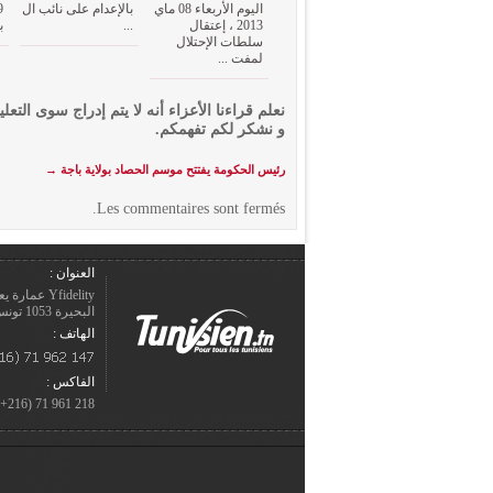
اليوم الأربعاء 08 ماي
بالإعدام على نائب ال
2013 ، إعتقال
...
ب
سلطات الإحتلال
لمفت ...
نعلم قراءنا الأعزاء أنه لا يتم إدراج سوى التعلي
و نشكر لكم تفهمكم.
رئيس الحكومة يفتتح موسم الحصاد بولاية باجة
→
Les commentaires sont fermés.
العنوان :
Yfidelity 
البحيرة 1053 تونس – الجمهورية التونسيّة.
الهاتف :
الفاكس :
218 961 71 (216+)