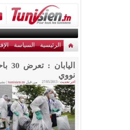
الرئيسية
السياسة
الإق
أخبار مختلفة
اتصل بنا
الياب
نووي
اخر تحديث :
27/05/2013
من قبل
tunisien.tn
|
نشر