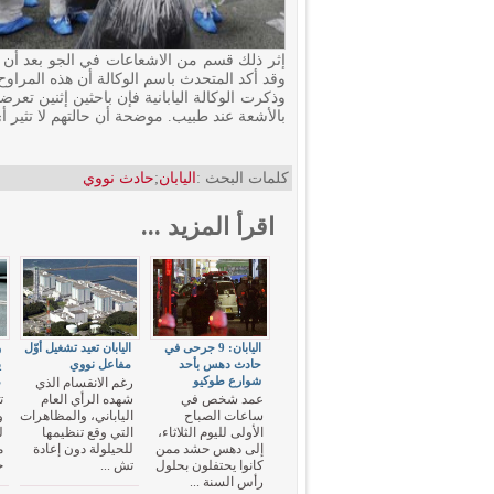
إثر ذلك قسم من الاشعاعات في الجو بعد أن 
وقد أكد المتحدث باسم الوكالة أن هذه المراو
بالأشعة عند طبيب. موضحة أن حالتهم لا تثير 
كلمات البحث :
اليابان
;
حادث نووي
اقرأ المزيد ...
اليابان: 9 جرحى في
اليابان تعيد تشغيل أوّل
و
حادث دهس بأحد
مفاعل نووي
ي
شوارع طوكيو
م
رغم الانقسام الذي
عمد شخص في
شهده الرأي العام
ت
ساعات الصباح
الياباني، والمظاهرات
و
الأولى لليوم الثلاثاء،
التي وقع تنظيمها
ل
إلى دهس حشد ممن
للحيلولة دون إعادة
م
كانوا يحتفلون بحلول
تش ...
ح
رأس السنة ...