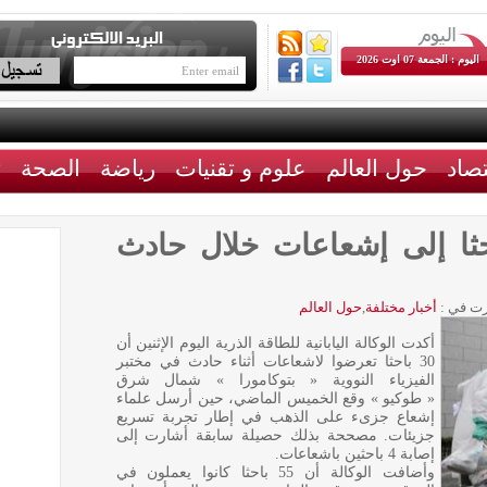
اليوم : الجمعة 07 اوت 2026
تصاد
حول العالم
علوم و تقنيات
رياضة
الصحة
ث
ان : تعرض 30 باحثا إلى إشعاعات خلال حادث
ت في :
أخبار مختلفة
,
حول العالم
أكدت الوكالة اليابانية للطاقة الذرية اليوم الإثنين أن
30 باحثا تعرضوا لاشعاعات أثناء حادث في مختبر
الفيزياء النووية « بتوكامورا » شمال شرق
« طوكيو » وقع الخميس الماضي، حين أرسل علماء
إشعاع جزىء على الذهب في إطار تجربة تسريع
جزيئات. مصححة بذلك حصيلة سابقة أشارت إلى
إصابة 4 باحثين باشعاعات.
وأضافت الوكالة أن 55 باحثا كانوا يعملون في