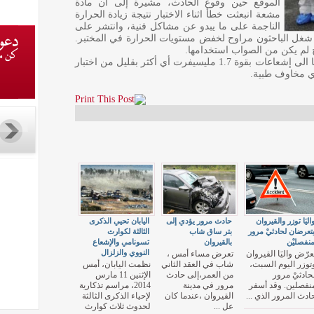
الموقع حين وقوع الحادث، مشيرة إلى أن مادة
مشعة انبعثت خطأ اثناء الاختبار نتيجة زيادة الحرارة
الناجمة على ما يبدو عن مشاكل فنية، وانتشر على
شغل الباحثون مراوح لخفض مستويات الحرارة في المختبر.
ح لم يكن من الصواب استخدامها.
وذكرت الوكالة اليابانية فإن باحثين إثنين تعرضا الى إشعاعات بقوة 1.7 مليسيفرت أي أكثر بقليل من اختبار
أي مخاوف طبية.
اليَا توزر والقيروان
حادث مرور يؤدي إلى
اليابان تحيي الذكرى
تعرضان لحادثيْ مرور
بتر ساق شاب
الثالثة لكوارث
نفصليْن
بالقيروان
تسونامي والإشعاع
النووي والزلزال
عرّض واليَا القيروان
تعرض مساء أمس ،
توزر اليوم السبت،
شاب في العقد الثاني
نظمت اليابان، أمس
حادثيْ مرور
من العمر،إلى حادث
الإثنين 11 مارس
نفصلين. وقد أسفر
مرور في مدينة
2014، مراسم تذكارية
ادث المرور الذي ...
القيروان ،عندما كان
لإحياء الذكرى الثالثة
عل ...
لحدوث ثلاث كوارث