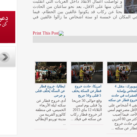
و تواصلت اعمال الانقاذ داخل العربات التي انقلبت
اثنتان منها على الاقل، بعد نحو ساعتان من الحادث
بحثا عن ركاب قد يكونوا عالقين بين الحطام، فيما
صحافي من قناة « سكاي تي جي24″ في المكان ان خمسة او ستة اشخاص ما زالوا عالقين في
نيويورك: مقتل 4
امريكا: حادث خروج
ايطاليا: خروج قطار
شخاص وإصابة
قطارعن السكة يخلف
عن السكّة يُخلّف قتلى
لعشرات في حادث
5 قتلى و50 جريح
و جرحى
روج قطار عن سكته
وقع حوالى 50 جريحا
أدى خروج قطار عن
لقي 4 أشخاص على
و5 قتلى يوم امس
سكته ليلة الأربعاء
لأقل مصرعهم أمس
الثلاثاء 12 ماي 2015
الخميس، في منطقة
لأحد، فيما أصيب
اثر خروج قطار ركاب
كالوزو القريبة من
أكثر من 60 آخرين
عن سكته في فيلاد ...
مدينة تورينو الإيطالي
ي حادث خروج
...
طار عن سكته ...