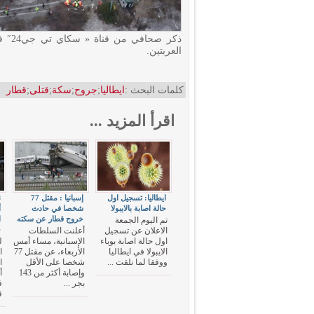
ذكر 
العربتين.
كلمات البحث :
ايطاليا
;
جروح
;
سكة
;
قتلى
;
قطار
اقرأ المزيد ...
ايطاليا: تسجيل اول
إسبانيا : مقتل 77
حالة اصابة بالايبولا
شخصا في حادث
أ
خروج قطار عن سكته
ا
تم اليوم الجمعة
خ
الاعلان عن تسجيل
أعلنت السلطات
اول حالة اصابة بوباء
الإسبانية، مساء أمس
الايبولا في ايطاليا
الأربعاء، عن مقتل 77
ا
ووفقا لما نلقت ...
شخصا على الأقل
ا
وإصابة أكثر من 143
بجر ...
ف
ق