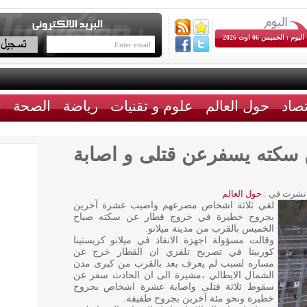
اليوم : الخميس 06 اوت 2026
تصاد
حول العالم
علوم و تقنيات
رياضة
الصحة
ث
 سكته يسفرعن قتلى و اصابة
نشرت في :
حول العالم
لقي ثلاثة اشخاص مصرعهم واصيب عشرة آخرين
بجروح خطيرة في خروج قطار عن سكته صباح
الخميس بالقرب من مدينة ميلانو.
وقالت مسؤولة اجهزة الانقاذ في ميلانو كريستينا
كوربيتا في تصريح تلفزي ان القطار خرج عن
مساره لسبب لم يعرف بعد بالقرب من كبرى مدن
الشمال الايطالي ،مشيرة الى ان الحادث سفر عن
سقوط ثلاثة قتلى واصابة عشرة اشخاص بجروح
خطيرة ونحو مئة آخرين بجروح طفيفة.