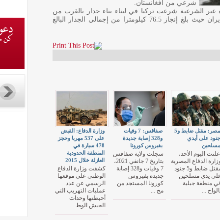
شرعي من أفغانستان.
 غير الشرعية شرعت تركيا في لبناء بناء جدار بالقرب من
حدود ولايتي إيغدير وآغري شرقي البلاد مع إيران حيث بلغ إنجاز 76.5 كيلومترا من إجمالي الجدار البالغ
مصر: مقتل ضابط و5
صفاقس: 7 وفيات
وزارة الدفاع: القبض
نود على أيدي
و328 إصابة جديدة
على 537 مهربا وحجز
سلحين
بفيروس كورونا
478 سيارة في
المنطقة الحدودية
علنت اليوم الأحد،
سجلت ولاية صفاقس
العازلة خلال 2015
زارة الدفاع المصرية
بتاريخ 7 جانفي 2021،
مقتل ضابط و5 جنود
7 وفيات و328 إصابة
كشفت وزارة الدفاع
لى يدي مسلحين
جديدة بفيروس
الوطني على موقعها
ي منطقة جبلية
كورونا المستجد من
الرسمي عن عدد
الواح ...
مج ...
عمليات التهريب التي
أحبطتها وحدات
الجيش الوط ...