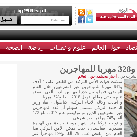
اليوم : السبت 08 اوت 2026
تصاد
حول العالم
علوم و تقنيات
رياضة
الصحة
ث
رين
نشرت في :
أخبار مختلفة
,
حول العالم
تمكنت قوات الأمن التركية من القبض على 4 آلاف
و641 مهربا للمهاجرين غير الشرعيين خلال العام
الماضي، فيما وصل عدد المهربين الذين ألقي القبض
عليهم حتى مطلع أفريل 2018، ألفا و328 مهربا.
و افادت وكالة الأنباء التركية الاناضول ، نقلا وزير
الداخلية التركي سليمان صويلو أن عدد المهاجرين
غير الشرعيين الذين تم توقيفهم عام 2017، بلغ 172
ألفا و745 مهاجرا غير شرعي .
و تواجه تركيا منذ أشهر موجة جديدة من الهجرة
مصدرها أفغانستان، حيث تمكن الأمن التركي هذا
العام من القبض على 29 ألفا و899 مهاجرا غير