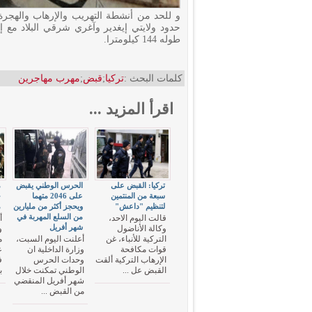
و للحد من أنشطة التهريب والإرهاب والهجرة
طوله 144 كيلومترا.
كلمات البحث :
تركيا
;
قبض
;
مهرب مهاجرين
اقرأ المزيد ...
تركيا: القبض على
الحرس الوطني يقبض
سبعة من المنتمين
على 2046 متهما
ج
لتنظيم "داعش"
ويحجز أكثر من مليارين
م
من السلع المهربة في
قالت اليوم الاحد،
أ
شهر أفريل
وكالة الأناضول
و
التركية للأنباء، غن
أعلنت اليوم السبت،
قوات مكافحة
وزارة الداخلية ان
ع
الإرهاب التركية ألقت
وحدات الحرس
ف
القبض عل ...
الوطني تمكنت خلال
ب
شهر أفريل المنقضي
من القبض ...