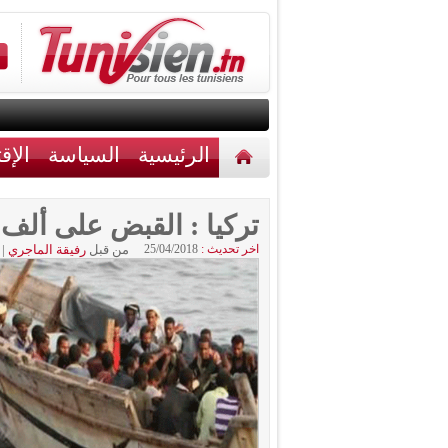
الرئيسية
السياسة
الإق
أخبار مختلفة
اتصل بنا
تركيا : القبض على ألف و328 مهربا للمهاج
اخر تحديث :
25/04/2018
من قبل
رفيقة الماجري
|