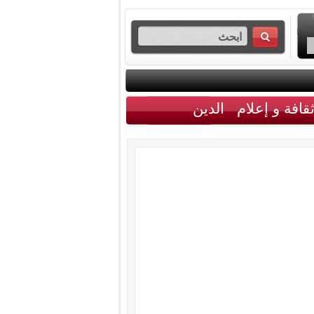
قافة و إعلام
الدين