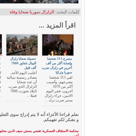
كلمات البحث :
الزلزال
;
سوريا
;
ضحايا
;
وفاة
اقرأ المزيد ...
مصرع 313 شخصا
حصيلة ضحايا زلزال
ا
وإصابة أكثر من ألف
النيبال تتجاوز 7000
آخرين في زلزال ضرب
ألف قتيل
ق
سوريا وتركيا
أعلنت اليوم الأحد،
ا
لقي 313 شخصا
مصادر رسمية نيبالية
ا
مصرعهم، وأصيب
أن عدد ضحايا
ق
أكثر من 1079
الزلزال الذي ضرب
آخرون، فجر اليوم
البلاد تجوزت 7000
ك
الاثنين، جراء زلزال
قتيلا ...
مدمر ضرب ترك ...
نعلم قراءنا الأعزاء أنه لا يتم إدراج سوى التعلي
و نشكر لكم تفهمكم.
أشهر
→