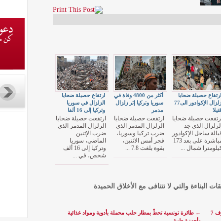
رتفاع حصيلة ضحايا
أكثر من 4800 وفاة في
ارتفاع حصيلة ضحايا
زلزال الإكوادور الى77
سوريا وتركيا إثر زلزال
الزلزال في سوريا
تيلا
مدمر
وتركيا إلى 16 ألفا
رتفعت حصيلة ضحايا
ارتفعت حصيلة ضحايا
ارتفعت حصيلة ضحايا
لزلزال الذي جد
الزلزال المدمر الذي
الزلزال المدمر الذي
بالة ساحل الإكوادور
ضرب تركيا وسوريا،
ضرب الإثنين
مباشرة على بعد 173
فجر أمس الاثنين،
الماضي، سوريا
يلومترا شمال ...
بقوة بلغت 7.8 ...
وتركيا إلى 16 ألف
شخص، في ...
قات البناءة والتي لا تتنافى مع الأخلاق الحميدة
محكمة الاستئناف العسكرية تقضي بسجن سيف الدين مخلوف 7
←
طائرة تونسية تحطّ بمطار حلب محملة بأدوية ومواد غذائية
وأجهزة طبية