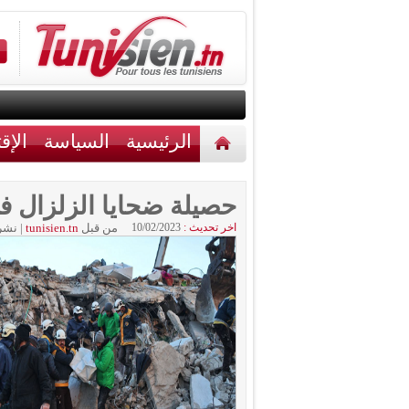
الرئيسية
السياسة
الإق
أخبار مختلفة
اتصل بنا
حصيلة ضحايا الزلزال في سوري
اخر تحديث :
10/02/2023
من قبل
tunisien.tn
|
نشر