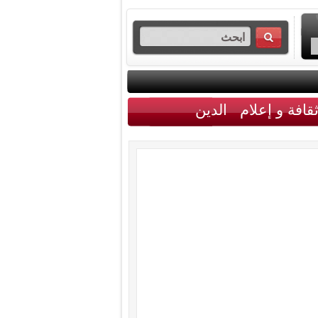
قافة و إعلام
الدين