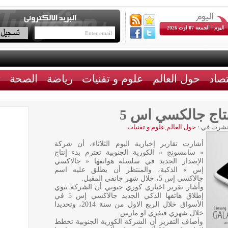
اليوم : الجمعة 07 اوت 2026
تصاد
حول العالم
علوم و تقنيات
رياضة
الصحة
ث
تاج جالكسي اس 5
شرت في :
حول العالم
,
علوم و تقنيات
أشارت تقارير إخبارية اليوم الثلاثاء، أن شركة
« سامسونج » الكورية الجنوبية تعتزم بدء إنتاج
الإصدار الجديد في سلسلة هواتفها « جالاكسي
إس » الذكية، والمنتظر أن يطلق عليه اسم
جالاكسي إس 5، خلال شهر جانفي المقبل.
وأشار تقرير اخباري كوري جنوبي أن الشركة تنوي
إطلاق هاتفها الذكي الجديد جالاكسي إس 5 في
الأسواق خلال الربع الاول من سنة 2014، وتحديدا
خلال شهري فيفري او مارس.
وأضاف التقرير أن الشركة الكورية الجنوبية تخطط