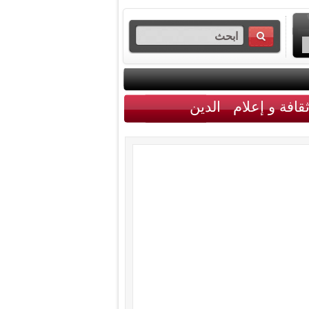
قافة و إعلام
الدين