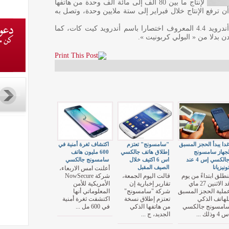
لإنتاج ما بين 80 ألف إلى مائة ألف وحدة من هاتفها
ن ترفع الإنتاج خلال فبراير إلى ستة ملايين وحدة، وتصل به
وينتظر أن يعمل الهاتف الذكي الجديد بنظام أندرويد 4.4 المعروف اختصارا باسم أندرويد كيت كات، كما
دا يبدأ الحجز المسبق
"سامسونج" تعتزم
اكتشاف ثغرة أمنية في
جهاز سامسونج
إطلاق هاتف جالكسي
600 مليون هاتف
جالكسي إس 4 عند
اس 6 اكتيف خلال
سامسونج جالكسي
ونيزيانا
الصيف المقبل
أعلنت امس الاربعاء،
نطلق ابتداءً من يوم
قالت اليوم الجمعة،
شركة NowSecure
غد الاثنين 27 ماي
تقارير إخبارية إن
الأمريكية للأمن
ملية الحجز المسبق
شركة "سامسونج"
المعلوماتي أنها
لهاتف الذكي
تعتزم إطلاق نسخة
اكتشفت ثغرة أمنية
امسونج جالكسي
من هاتفها الذكي
في 600 مل ...
 4 وذلك ...
الجديد، ج ...