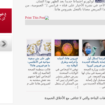
لوكورنو اجتماعا جديدا بعد الظهر بهذا الشأن.
وحذرت وزيرة الصحة ستيفاني ريست مساء الأحد في نشرة الأخبار على قناة « فرانس 2″ العمومية، من
رنسا تُسجّل أول
فيروس هانتا: أسبابه
ظهر على متن سفينة
صابة بالسلالة الجديدة
وأعراضه وطرق
سياحية في الأطلسي:
ن فيروس كورونا
الوقاية منه
ما هو فيروس هانتا؟
علنت وزارة الصحة
توفي 4 أشخاص في
قالت منظمة الصحة
لفرنسية في بيان لها
الولايات المتحدة
العالمية إن ثلاثة
وم الجمعة، عن
بمرض خطير ينتشر
أشخاص لقوا حتفهم
سجيل أول إصابة
بين الفئران تبين أنه
بعد تفشٍ مشتبه به
السلالة الجديدة من
من الممكن أن ينتقل
لفيروس هانتا على م
ي ...
إ ...
...
قات البناءة والتي لا تتنافى مع الأخلاق الحميدة