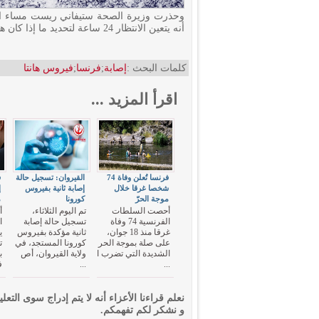
أنه يتعين الانتظار 24 ساعة لتحديد ما إذا كان هذا المريض مصابا بالفعل بفيروس هانتا.
كلمات البحث :
إصابة
;
فرنسا
;
فيروس هانتا
اقرأ المزيد ...
فرنسا تُعلن وفاة 74
القيروان: تسجيل حالة
ف
شخصا غرقا خلال
إصابة ثانية بفيروس
إ
موجة الحرّ
كورونا
م
أحصت السلطات
تم اليوم الثلاثاء،
أ
الفرنسية 74 وفاة
تسجيل حالة إصابة
ا
غرقا منذ 18 جوان،
ثانية مؤكدة بفيروس
ي
على صلة بموجة الحر
كورونا المستجد، في
ت
الشديدة التي تضرب ا
ولاية القيروان، أص
ب
...
...
ف
نعلم قراءنا الأعزاء أنه لا يتم إدراج سوى التعلي
و نشكر لكم تفهمكم.