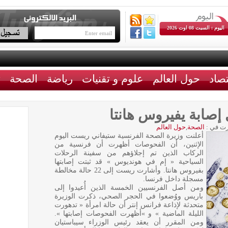
اليوم : السبت 08 اوت 2026
تصاد
حول العالم
علوم و تقنيات
رياضة
الصحة
ث
إصابة يفيروس هانتا
ت في :
الصحة
,
حول العالم
أعلنت وزيرة الصحة الفرنسية ستيفاني ريست اليوم
الإثنين، أن الفحوصات أظهرت أن فرنسية من
الركاب الذين تم إجلاؤهم من سفينة الرحلات
السياحية « إم في هونديوس » قد ثبتت إصابتها
بفيروس هانتا. وأشارت ريست إلى 22 حالة مخالطة
مسجلة داخل فرنسا.
ومن أصل الفرنسيين الخمسة الذين أُعيدوا إلى
باريس ووُضعوا في الحجر الصحي، ذكرت الوزيرة
متحدثة لإذاعة فرانس إنتر أن حالة امرأة « تدهورت
الليلة الماضية » و »أظهرت الفحوصات إصابتها ».
ومن المقرر أن يعقد رئيس الوزراء سيباستيان