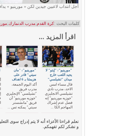
أجل انتداب لاعبين جيدين لكن « مورينيو » يدا
كلمات البحث :
كرة القدم
;
مدرب الدنمارك
;
مورين
اقرأ المزيد ...
"مورينيو": "إيتو" لا
"مورينيو": "مان
ا
يجيد اللعب خارج
سيتي" قادر على
"
ميدان "تشيلسي"
هزيمتنا بـ 6 اهداف
أ
قال مساء امس
أكد اليوم الجمعة،
ا
الاحد، مدرب نادي
مدرب فريق
ا
تشيلسي الانجليزي
"تشيلسي" الإنجليزي
إ
"جوزيه مورينيو" إنه
"جوزيه مورينيو" أن
ق
فضل عدم إشراك
فريق "مانشستر
ا
المهاجم الكا ...
سيتي" يمكنه تس ...
نعلم قراءنا الأعزاء أنه لا يتم إدراج سوى التعلي
و نشكر لكم تفهمكم.