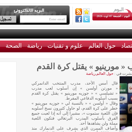
اليوم : الجمعة 07 اوت 2026
تصاد
حول العالم
علوم و تقنيات
رياضة
الصحة
ث
« مورينيو » يقتل كرة القدم
شرت في :
حول العالم
,
رياضة
قال أمس الأحد، مدرب المنتخب الدانمركي
« مورتن أولسن » إن أسلوب لعب مدرب
« تشيلسي » « جوزيه مورينيو » يقتل كرة القدم
بسبب أسلوبه الدفاعي المفرط.
وقال « أولسن » « بالنسبة لي « جوزيه مورينيو »
خطر على كرة القدم، لو حاول كثيرون نسخ أسلوبه
فإن اللعبة ستموت »، مشيرا إلى أنه إذا لعبت جميع
الفرق بأسلوب المدرب البرتغالي فتكون اللعبة
مملة ولن يشاهدها أحد.
وأضاف الممرن الذي يشرف على الدنمارك منذ