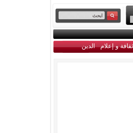
قافة و إعلام
الدين