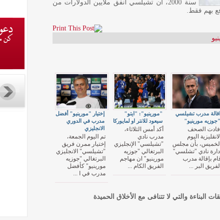
سنة 2000، أن تشيلسي أنفق ملايين الدولارات من
فع بهم فقط.
يو
قالة مدرب تشيلسي
"مورينيو": "ايتو"
إختيار "مورينيو" أفضل
جوزيه مورينيو"
سيعود للانتر او لمايوركا
مدرب في الدوري
الانجليزي
فادت الصحف
أكد أمس الثلاثاء،
لانقليزية اليوم
مدرب نادي
تم اليوم الجمعة،
لخميس، بأن مجلس
"تشيلسي" الإنجليزي
إختيار ممرن فريق
دارة نادي "تشلسي"
البرتغالي "جوزيه
"تشيلسي" الانجليزي
ام بإقالة مدرب
مورينيو" ان مهاجم
البرتغالي "جوزيه
لفريق البر ...
الفريق الكام ...
مورينيو" كأفضل
مدرب في ا ...
قات البناءة والتي لا تتنافى مع الأخلاق الحميدة