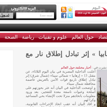
اليوم : الخميس 06 اوت 2026
تصاد
حول العالم
علوم و تقنيات
رياضة
الصحة
ث
ل 13 « إرهابيا » إثر تبادل إطلاق نار مع
نشرت في :
أخبار مختلفة
,
حول العالم
أعلنت الداخلية المصرية في بيان اليوم الثلاثاء، عن
مقتل 13 « إرهابيا » شمالي سيناء (شمال شرق) إثر
تبادل إطلاق نارمع قوات الأمن بالعريش عاصمة
محافظة شمال سيناء.
و اوضحت الداخلية في البيان أنه عثر بحوزتهم على
أسلحة وعبوات ناسفة معدة للتفجير، بعد ورود
معلومات باتخاذهم منزلا تحت الإنشاء بحي المساعيد
وكرا لهم.
و افاد البيان أنه عقب اتخاذ الإجراءات القانونية،