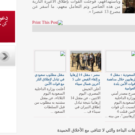
وباستهدافهم، فوجئت القوات بإطلاق الأعيرة النارية
من هذه العناصر وتم التعامل معهم، ما أسفر عن
مصرع 13 عنصرا ».
السعودية : مقتل 4
مصر : مقتل 14 إرهابيا
مقتل مطلوب سعودي
رهابيين خلال مداهمة
و إلقاء القبض على 5
في تبادل لإطلاق النار
وات الأمن بلدة
آخرين شمال سيناء
مع قوات الأمن
لعوامية
أعلن الجيش
أعلنت وزارة الداخلية
رح مصدر أمني
المصري، اليوم
السعودية اليوم
وزارة الداخلية
الاثنين ، عن مقتل 14
الثلاثاء، عن مقتل
لسعودية،اليوم
إرهابيا نتيجة تبادل
مشتبه به مطلوب من
لسبت.،أن قوات
إطلاق النيران في
قبل السلطات
الامن قتلت 4
سيناء ف ...
السعود ...
إرهابيين"، من بينه ...
قات البناءة والتي لا تتنافى مع الأخلاق الحميدة