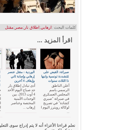
كلمات البحث :
ارهابي
;
اطلاق نار
;
مصر
;
مقتل
اقرأ المزيد ...
صبراتة: القبض على
الوردية : مقتل عنصر
مُتشددة تونسية وابنها
إرهابي وإصابة ثاني
إ
ذا الثلاث سنوات
وإيقاف 4 آخرين
ق
ا
أعلن الناطق
أدى تبادل إطلاق نار
الرسمي باسم
جد صباح اليوم الأحد
ص
المجلس العسكري
4 أوت 2013، بين
ب
في صبراتة "صبري
الوحدات الأمنية
ا
كشادة" في تصريح
المختصة وعناصر
ا
لوكالة رويترز اليوم ا
إرهاب ...
...
"
نعلم قراءنا الأعزاء أنه لا يتم إدراج سوى التعلي