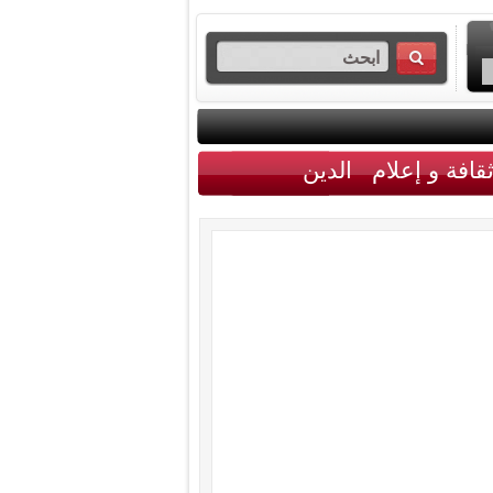
قافة و إعلام
الدين