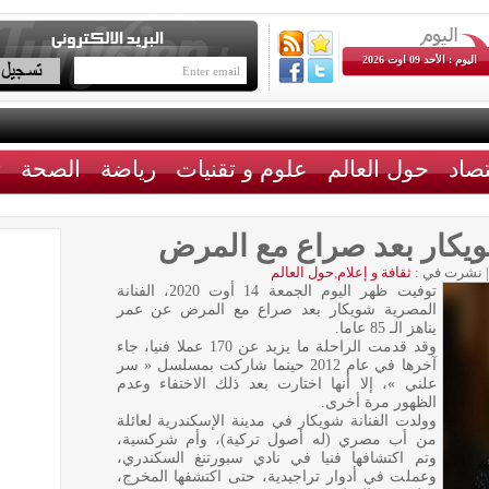
اليوم : الأحد 09 اوت 2026
تصاد
حول العالم
علوم و تقنيات
رياضة
الصحة
ث
شويكار بعد صراع مع المرض
|
نشرت في :
ثقافة و إعلام
,
حول العالم
توفيت ظهر اليوم الجمعة 14 أوت 2020، الفنانة
المصرية شويكار بعد صراع مع المرض عن عمر
يناهز الـ 85 عاما.
وقد قدمت الراحلة ما يزيد عن 170 عملا فنيا، جاء
آخرها في عام 2012 حينما شاركت بمسلسل « سر
علني »، إلا أنها اختارت بعد ذلك الاختفاء وعدم
الظهور مرة أخرى.
وولدت الفنانة شويكار في مدينة الإسكندرية لعائلة
من أب مصري (له أصول تركية)، وأم شركسية،
وتم اكتشافها فنيا في نادي سبورتنغ السكندري،
وعملت في أدوار تراجيدية، حتى اكتشفها المخرج،