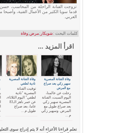
تزوجت الفنانة الراحلة من المحاسب، حسن ن
قدما سويا الكثير من الأعمال الفنية، وأصبحا م
العربي.
كلمات البحث :
شويكار
;
مرض
;
وفاة
اقرأ المزيد ...
وفاة الفنانة المصرية
وفاة الفنانة المصرية
و
سهير زكي بعد صراع
نادية لطفي
"
مع المرض
ي
توفيت الفنانة
رحلت عن عالمنا،
المصرية "نادية
ب
اليوم السبت، الفنانة
لطفي" اليوم الثلاثاء،
ا
المصرية سهير زكي
عن عمر ناهز الـ83
ا
بعد صراع طويل مع
عاما، بعد صراع
ا
المرض. وسهير زكي
طويل م ...
م ...
.
نعلم قراءنا الأعزاء أنه لا يتم إدراج سوى التعلي