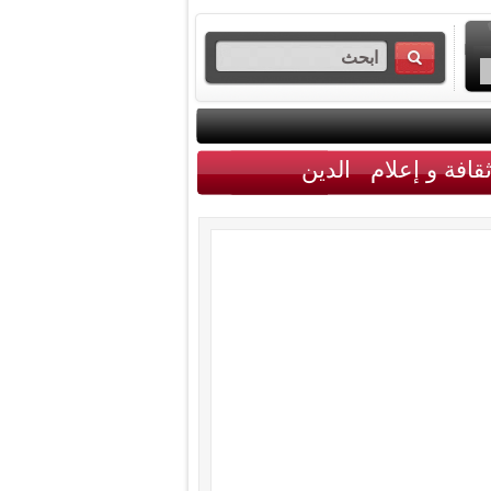
قافة و إعلام
الدين