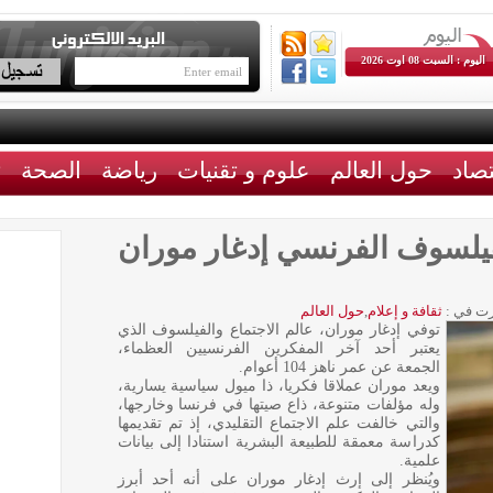
اليوم : السبت 08 اوت 2026
تصاد
حول العالم
علوم و تقنيات
رياضة
الصحة
ث
لفيلسوف الفرنسي إدغار موران
ت في :
ثقافة و إعلام
,
حول العالم
توفي إدغار موران، عالم الاجتماع والفيلسوف الذي
يعتبر أحد آخر المفكرين الفرنسيين العظماء،
الجمعة عن عمر ناهز 104 أعوام.
ويعد موران عملاقا فكريا، ذا ميول سياسية يسارية،
وله مؤلفات متنوعة، ذاع صيتها في فرنسا وخارجها،
والتي خالفت علم الاجتماع التقليدي، إذ تم تقديمها
كدراسة معمقة للطبيعة البشرية استنادا إلى بيانات
علمية.
ويُنظر إلى إرث إدغار موران على أنه أحد أبرز