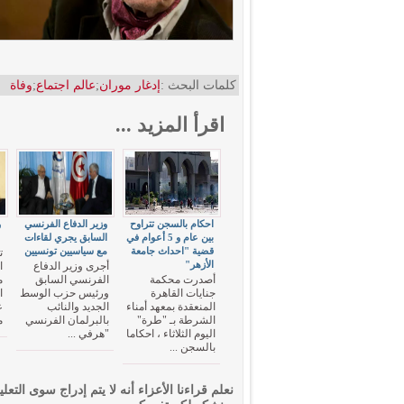
كلمات البحث :
إدغار موران
;
عالم اجتماع
;
وفاة
اقرأ المزيد ...
احكام بالسجن تتراوح
وزير الدفاع الفرنسي
و
بين عام و 5 أعوام في
السابق يجري لقاءات
"
قضية "احداث جامعة
مع سياسيين تونسيين
ت
الأزهر"
أجرى وزير الدفاع
ا
أصدرت محكمة
الفرنسي السابق
م
جنايات القاهرة
ورئيس حزب الوسط
المنعقدة بمعهد أمناء
الجديد والنائب
ع
الشرطة بـ "طرة"
بالبرلمان الفرنسي
م
اليوم الثلاثاء ، احكاما
"هرفي ...
بالسجن ...
نعلم قراءنا الأعزاء أنه لا يتم إدراج سوى التعلي