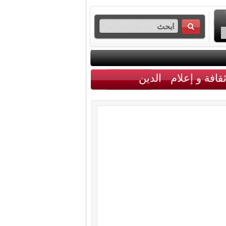
قافة و إعلام
الدين