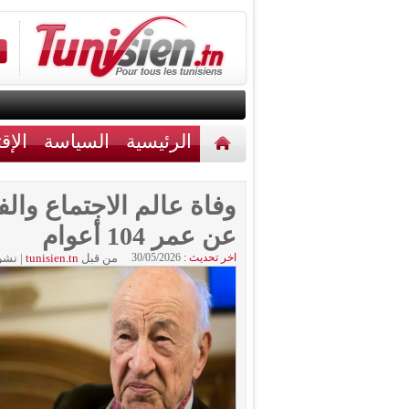
الرئيسية
السياسة
الإق
أخبار مختلفة
اتصل بنا
وفاة عالم الاجتماع وا
عن عمر 104 أعوام
اخر تحديث :
30/05/2026
من قبل
tunisien.tn
|
نشر