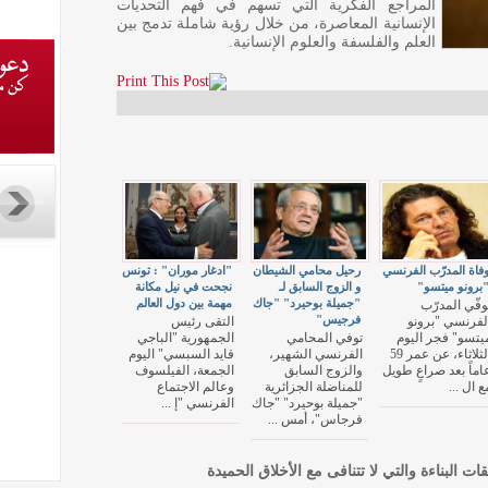
المراجع الفكرية التي تسهم في فهم التحديات
الإنسانية المعاصرة، من خلال رؤية شاملة تدمج بين
العلم والفلسفة والعلوم الإنسانية.
فاة المدرّب الفرنسي
رحيل محامي الشيطان
"ادغار موران" : تونس
برونو ميتسو"
و الزوج السابق لـ
نجحت في نيل مكانة
"جميلة بوحيرد" "جاك
مهمة بين دول العالم
وفّي المدرّب
فرجيس"
لفرنسي "برونو
التقى رئيس
يتسو" فجر اليوم
توفي المحامي
الجمهورية "الباجي
الثلاثاء، عن عمر 59
الفرنسي الشهير،
قايد السبسي" اليوم
اماً بعد صراعٍ طويل
والزوج السابق
الجمعة، الفيلسوف
ع ال ...
للمناضلة الجزائرية
وعالم الاجتماع
"جميلة بوحيرد" "جاك
الفرنسي "إ ...
فرجاس"، أمس ...
قات البناءة والتي لا تتنافى مع الأخلاق الحميدة