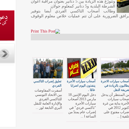
وتتوزّع هذه الزيادة بين 5 دنانير بعنوان مراقبة أعوان
الشرطة البلدية و5 دنانير كمعلوم جولان
وطالب أصحاب التاكسي الفردي أيضا بتوفير
مرافق الضرورية على أن تتم عمليات خلاص معلوم الوقوف
صحاب سيارات الاجرة
أصحاب سيارات الأجرة
تعليق إضراب التاكسي
طالبون بالزيادة في
ينفذون اليوم اضرابا
الفردي
عريفة النقل
عامّا .
أسفرت المفاوضات
ن المنتظر أن يدخل
دخل اليوم الإثنين 18
بين الاتحاد التونسي
صحاب سيارات
مارس 2013 أصحاب
للتاكسي الفردي
لأجرة بداية من غرة
سيارات الأجرة
والإدارة العامة للنقل
أكتوبر 2012 في
"تاكسي فردي" في
البري التابعة لوز ...
ضراب مفتوح على
إضراب عام يمتدّ من
لفية إ ...
الساعة ا ...