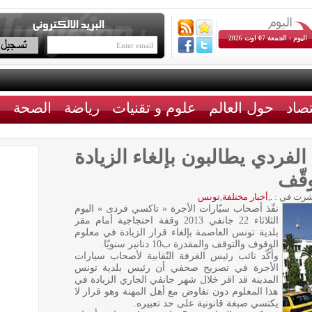
اليوم : الجمعة 07 اوت 2026
تصاد
حول العالم
علوم و تقنيات
رياضة
الصحة
ث
لفردي يطالبون بإلغاء الزيادة
قّف
رت في :
.
,
أخبار مختلفة
,
تونس
نفّذ أصحاب سيّارات الأجرة « تاكسي فردى » اليوم
الثلاثاء 22 جانفي 2013 وقفة احتجاجية أمام مقر
بلدية تونس العاصمة بإلغاء قرار الزيادة في معلوم
الوقوف والتوقف والمقدرة ب10 دنانير سنويّا.
وأكّد نائب رئيس الغرفة النّقابية لأصحاب سيارات
الأجرة في تصريح صحفي أن رئيس بلدية تونس
المدينة قد اقر خلال شهر جانفي الجاري الزيادة في
هذا المعلوم دون تفاوض مع أهل المهنة وهو قرار لا
يكتسي صبغة قانونية على حد تعبيره.