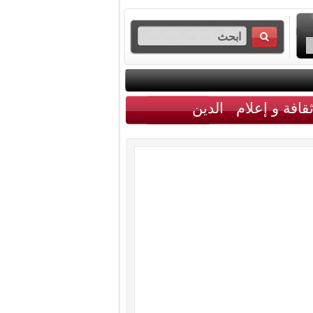
قافة و إعلام
الدين