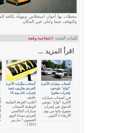
محطات بها أعوان استخلاص ومهيأة بكافة ال
والتوقف حينيا وعلى عين المكان.
كلمات البحث :
احتجاجية
;
وقفة
اقرأ المزيد ...
أصحاب سيارات الأجرة
أصحاب سيّارات الأجرة
أ
"لواج" يلوحون
الفردي يقرّرون تنفيذ
ي
بإضراب مفتوح
إضراب عام يوم 18
ت
مارس
قرر أصحاب سيارات
م
الأجرة "لواج" بتونس
أعلنت الغرفة النقابية
أ
الدخول في إضراب
الوطنية لأصحاب
ا
مفتوح بداية من يوم
سيارات التاكسي
الأربعاء 2 أكتوبر ...
الفردي مساء اليوم
إ
الخميس 7 مارس
خ
2013 أ ...