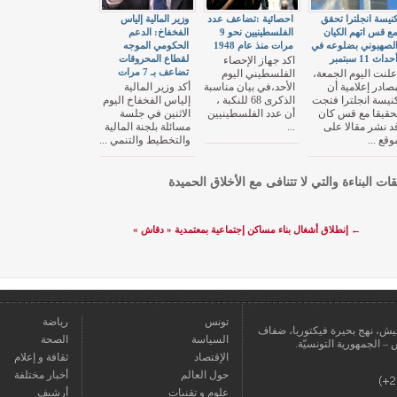
نيسة انجلترا تحقق
احصائية :تضاعف عدد
وزير المالية إلياس
ع قس اتهم الكيان
الفلسطينيين نحو 9
الفخفاخ: الدعم
لصهيوني بضلوعه في
مرات منذ عام 1948
الحكومي الموجه
حداث 11 سبتمبر
لقطاع المحروقات
اكد جهاز الإحصاء
تضاعف بـ 7 مرات
علنت اليوم الجمعة،
الفلسطيني اليوم
صادر إعلامية أن
الأحد،في بيان مناسبة
أكد وزير المالية
نيسة انجلترا فتجت
الذكرى 68 للنكبة ،
إلياس الفخفاخ اليوم
حقيقا مع قس كان
أن عدد الفلسطينيين
الاثنين في جلسة
د نشر مقالا على
...
مسائلة بلجنة المالية
وقع ...
والتخطيط والتنمي ...
قات البناءة والتي لا تتنافى مع الأخلاق الحميدة
←
إنطلاق أشغال بناء مساكن إجتماعية بمعتمدية « دقاش »
تونس
رياضة
عمارة يعيش، نهج بحيرة فيكتوريا، ضفاف
السياسة
الصحة
الإقتصاد
ثقافة و إعلام
حول العالم
أخبار مختلفة
علوم و تقنيات
أرشيف