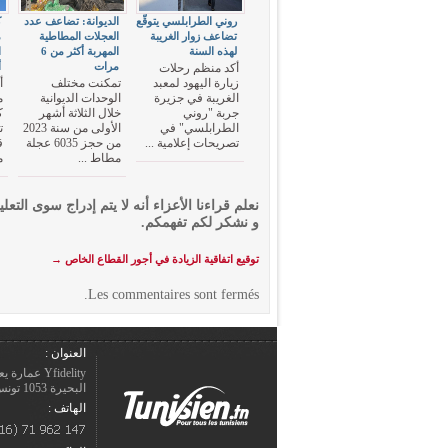
روني الطرابلسي يتوقّع
الديوانة: تضاعف عدد
ك
تضاعف زوار الغريبة
العجلات المطاطية
م
لهذه السنة
المهربة أكثر من 6
ا
مرات
أ
أكد منظم رحلات
زيارة اليهود لمعبد
تمكنت مختلف
أ
الغريبة في جزيرة
الوحدات الديوانية
م
جربة "روني
خلال الثلاثة أشهر
ك
الطرابلسي" في
الأولى من سنة 2023
ت
تصريحات إعلامية ...
من حجز 6035 عجلة
ق
مطاط ...
م
نعلم قراءنا الأعزاء أنه لا يتم إدراج سوى التعلي
و نشكر لكم تفهمكم.
توقيع اتفاقية الزيادة في أجور القطاع الخاص
→
Les commentaires sont fermés.
العنوان :
Yfidelity 
البحيرة 1053 تونس – الجمهورية التونسيّة.
الهاتف :