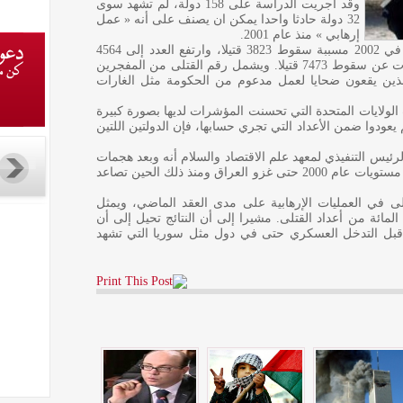
وقد أجريت الدراسة على 158 دولة، لم تشهد سوى
32 دولة حادثا واحدا يمكن ان يصنف على أنه « عمل
إرهابي » منذ عام 2001.
وتفيد الدراسة أن حوادث الإرهاب بلغت 982 في 2002 مسببة سقوط 3823 قتيلا، وارتفع العدد إلى 4564
حادثا إرهابيا في أنحاء العالم عام 2011، أسفرت عن سقوط 7473 قتيلا. ويشمل رقم القتلى من المفجرين
 الذين يقعون ضحايا لعمل مدعوم من الحكومة مثل الغارات
الولايات المتحدة التي تحسنت المؤشرات لديها بصورة كبيرة
لأن قتلى هجمات 11 سبتمبر لم يعودوا ضمن الأعداد التي تجري حسابها، فإن الدولتين اللتين
ئيس التنفيذي لمعهد علم الاقتصاد والسلام أنه وبعد هجمات
11 سبتمبر تراجع النشاط الإرهابي إلى ما قبل مستويات عام 2000 حتى غزو العراق ومنذ ذلك الحين تصاعد
ى في العمليات الإرهابية على مدى العقد الماضي، ويمثل
وباكستان وأفغانستان أكثر من 50 في المائة من أعداد القتلى. مشيرا إلى أن النتائج تحيل إلى أن
 قبل التدخل العسكري حتى في دول مثل سوريا التي تشهد