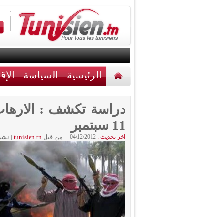
الرئيسية
السياسة
الإق
أخبار مختلفة
اتصل بنا
11 سبتمبر
اخر تحديث :
04/12/2012
من قبل
tunisien.tn
|
نشر