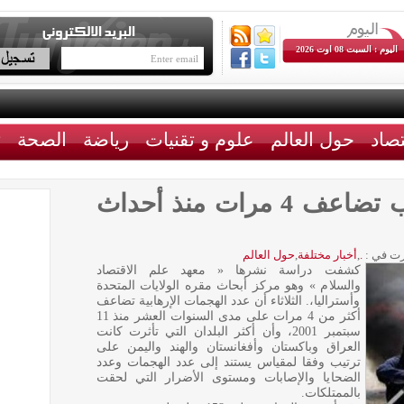
اليوم : السبت 08 اوت 2026
تصاد
حول العالم
علوم و تقنيات
رياضة
الصحة
ث
دراسة تكشف : الارهاب تضاعف 4 مرات منذ أحداث
ت في :
.
,
أخبار مختلفة
,
حول العالم
كشفت دراسة نشرها « معهد علم الاقتصاد
والسلام » وهو مركز أبحاث مقره الولايات المتحدة
وأستراليا،. الثلاثاء أن عدد الهجمات الإرهابية تضاعف
أكثر من 4 مرات على مدى السنوات العشر منذ 11
سبتمبر 2001، وأن أكثر البلدان التي تأثرت كانت
العراق وباكستان وأفغانستان والهند واليمن على
ترتيب وفقا لمقياس يستند إلى عدد الهجمات وعدد
الضحايا والإصابات ومستوى الأضرار التي لحقت
بالممتلكات.