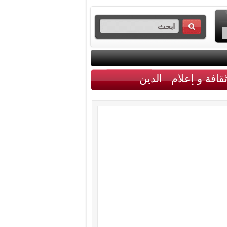
قافة و إعلام
الدين