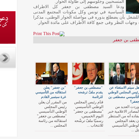
المنسحبين وجلوسهم إلى طاولة الحوار.
ودعا السيد مصطفى بن جعفر كل الاطراف
السياسية في تونس وكل مكونات المجتمع المدنى
نسى للشغل بأن يضطلع بدوره فى مواصلة الحوار الوطنى، مذكرا
ب وجهات النظر وفى جمع كافة الأطراف على مائدة الحوار.
فى بن جعفر
ل سيتم الاستغناء عن
"مصطفى بن جعفر"
"بن جعفر" يعلن
ئيس المجلس الوطني
يقدم ملفّ ترشحه
استقالته من التأسيسي
لتأسيسي مصطفى بن
للرئاسة
غرة سبتمبر القادم
عفر؟
قدّم رئيس المجلس
من المقرر أن يعلن
وردت العديد من
الوطني التأسيسي
رئيس المجلس
لمصادر الاعلامية خبر
"مصطفى بن جعفر"
الوطني التأسيسي
فاده أنه من المنتظر
اليوم الخميس،
"مصطفى بن جعفر"
ن يعقد المجلس
رسميّا ملفّ ترشّحه
استقالته من رئاسة
لوطني التأسيسي
للانتخاب ...
المجلس ...
ل ...