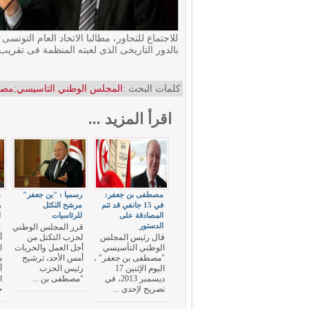
للاجتماع للتحاور، مطالبا الاتحاد العام التو
بالدور التاريخى الذى لعبته المنظمة فى تقري
كلمات البحث :
المجلس الوطني التاسيسي
;
مصط
اقرأ المزيد ...
مصطفى بن جعفر:
رسميا : "بن جعفر"
ه
في 15 جانفي قد تتم
مرشح التكتل
ر
المصادقة على
للرئاسيات
ا
الدستور
ج
قرر المجلس الوطني
قال رئيس المجلس
لحزب التكتل من
أ
الوطني التأسيسي
أجل العمل والحريات
ا
"مصطفى بن جعفر" ،
أمس الأحد، ترشيح
م
اليوم الإثنين 17
رئيس الحزب
أ
ديسمبر 2013، في
"مصطفى بن ...
ا
تصريح لإحدى ...
ج