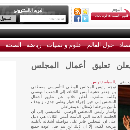
اليوم : السبت 08 اوت 2026
تصاد
حول العالم
علوم و تقنيات
رياضة
الصحة
ث
لن تعليق أعمال المجلس
ت في :
.
,
السياسة
,
تونس
توجه رئيس المجلس الوطني التأسيسي مصطفى
بن جعفر عشية أمس الثلاثاء، إلى الشعب التونسي
بكلمة متلفزة، أعلن خلالها عن تعليق أشغال
المجلس إلى حين إجراء حوار وطني جدي، و بهدف
تأمين مرحلة الإنتقال الديمقراطي.
وأشار رئيس المجلس الوطني التاسيسي إلى أن
الجلسة العامة التي التأمت أمس الثلاثاء هي دليل
على ان المجلس قادر على مواصلة أشغاله بأغلبية
مريحة لكنه، إلا ان ذلك لن يتم قبل عودة جميع