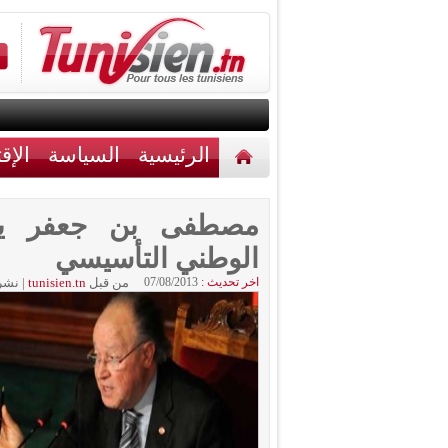
الرئيسية
السياسة
الإق
أخبار مختلفة
اتصل بنا
مصطفى بن جعفر يع
الوطني التأسيسي
اخر تحديث :
07/08/2013
من قبل
tunisien.tn
|
نشر