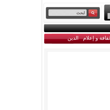
قافة و إعلام
الدين