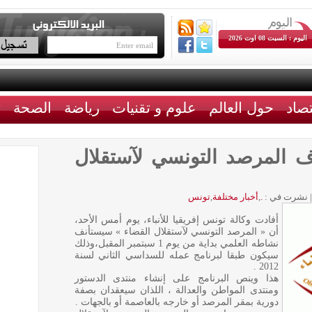
اليوم : السبت 08 اوت 2026
تصاد
حول العالم
علوم و تقنيات
رياضة
الصحة
ث
اف المرصد التونسي لآستقلال
|
نشرت في :
.
,
أخبار مختلفة
,
تونس
أفادت وكالة تونس إفريقيا للأنباء، يوم أمس الأحد،
أن « المرصد التونسي لآستقلال القضاء » سيستأنف
نشاطه العلمي بداية من يوم 1 سبتمبر المقبل،وذلك
سيكون طبقا لبرنامج عمله للسداسي الثاني لسنة
2012 .
هذا وينص البرنامج على إنشاء منتدى الدستور
ومنتدى المواطن والعدالة ، اللذان سيعقدان بصفة
دورية بمقر المرصد أو خارجه بالعاصمة أو بالجهات .