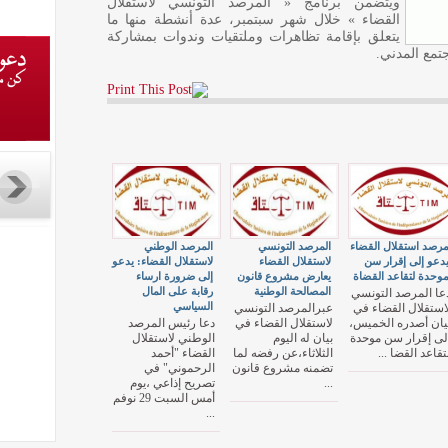
ويتضمن برنامج « المرصد التونسي لآستقلال
القضاء » خلال شهر سبتمبر، عدة أنشطة منها ما
يتعلق بإقامة تظاهرات وملتقيات وندوات بمشاركة
مع المدني.
رصد استقلال القضاء
المرصد التونسي
المرصد الوطني
دعو إلى إقرار سن
لاستقلال القضاء
لاستقلال القضاء: يدعو
وحدة لتقاعد القضاة
يعارض مشروع قانون
إلى ضرورة ارساء
المصالحة الوطنية
رقابة على المال
عا المرصد التونسي
السياسي
استقلال القضاء في
عبرالمرصد التونسي
يان أصدره الخميس،
لاستقلال القضاء في
دعا رئيس المرصد
لى إقرار سن موحدة
بيان له اليوم
الوطني لاستقلال
تقاعد القضا ...
الثلاثاء،عن رفضه لما
القضاء "أحمد
تضمنه مشروع قانون
الرحموني" في
...
تصريح إذاعي ،يوم
أمس السبت 29 نوفم
...