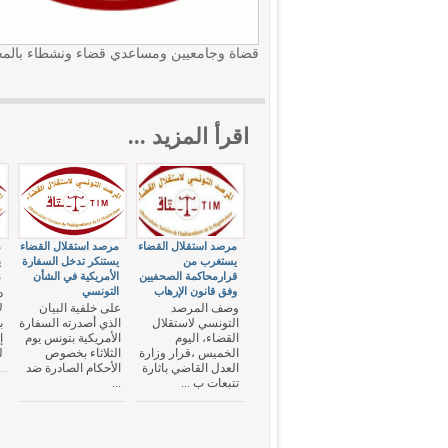
قضاة وجامعيين ومساعدي قضاء ونشطاء بالمجت
اقرأ المزيد ...
مرصد استقلال القضاء
مرصد استقلال القضاء
م
يستغرب من
يستنكر تدخل السفارة
ي
قرارمحاكمة الصحفيين
الأمريكية في الشأن
م
وفق قانون الإرهاب
التونسي
د
وصف المرصد
على خلفية البيان
ل
التونسي لاستقلال
الذي أصدرته السفارة
ب
القضاء، اليوم
الأمريكية بتونس يوم
إ
الخميس ،قرار وزارة
الثلاثاء بخصوص
ل
العدل القاضي باثارة
الأحكام الصادرة ضد
تتبعات ب ...
...