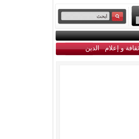
قافة و إعلام
الدين