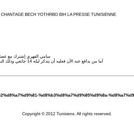
E CHANTAGE BECH YOTHRBO BIH LA PRESSE TUNISIENNE
سامي الفهري إشترك مع عصابة 
أما من يدافع عنه الأن فعليه أن يتدكر ليله 14 جانفي ودلك البرنامج « الممتاز » في قناة 7 وإْستعراض سيارات الكرى للمناشدة المخلوع
%d9%82%d8%a7%d9%81-%d8%b3%d8%a7%d9%85%d9%8a-%d8%a7
Copyright © 2012 Tunisiens. All rights reserved.