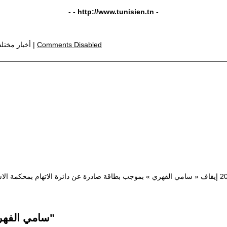
- -
http://www.tunisien.tn
-
Comments Disabled
In .,أخبار مختلفة,تونس |
نقل موقع « الصباح نيوز » أنه تم صباح اليوم السبت 25 أوت 2012 إيقاف « سامي الفهري » بموجب بطاقة صادرة
Comments Disabled To "« سامي الفهري » رهن الايقاف"