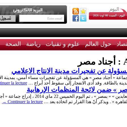
اليوم : السبت 08 اوت 2026
تصاد
حول العالم
علوم و تقنيات
رياضة
الصحة
ث
A
أجناد مصر
ؤولة عن تفجيرات مدينة الانتاج الاعلامي
دينة بالطاقة. وقد أدى الانفجار إلى سقوط أحد أبراج …
inuer la lecture
صر » ضمن لائحة المنظمات الإرهابية
بقرار صادر عن محكمة الأمور المستعجلة « بعابدي
هره » . ويذكر أنّ هذا القرار تم اتخاذه بعد …
Continuer la lecture
→