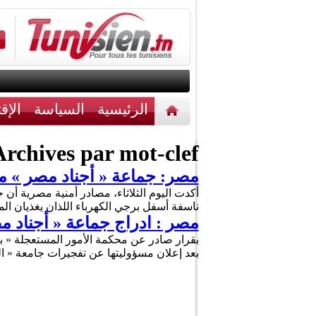
الرئيسية
السياسة
الإق
أخبار مختلفة
اتصل بنا
rchives par mot-clef :
مصر: جماعة « أجناد مصر » مس
ناسفة أسفل برجي الكهرباء اللذان يغذيان الم
مصر : ادراج جماعة « أجناد م
بعد إعلان مسؤوليتها عن تفجيرات جامعة « القا