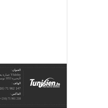
العنوان :
Yfidelity 
البحيرة 1053 تونس – الجمهورية التونسيّة.
الهاتف :
الفاكس :
218 961 71 (216+)