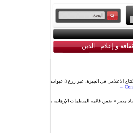
قافة و إعلام
الدين
أكدت اليوم الثلاثاء، مصادر أمنية مصرية أن جماعة « أجناد مصر » هي المسؤولة عن تفجيرات مساء أمس، بمدينة الانتاج الاعلامي في الجيزة، عبر زرع 8 عبوات
→
Cont
ن » « بمصر » ، تم اليوم الخميس 22 ماي 2014 ، إدراج جماعة « أجناد مصر » ضمن قائمة المنظمات الإرهابية ،