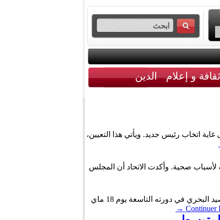
قافة و إعلام
الدين
 غاية اتخاب رئيس جديد. ويأتي هذا التعيين،
ته لأسباب صحية. وأكدت الاتحاد أن المجلس
ورد بالرائد الرسمي للبلاد التونسيّة في عدده الأخير، أنّه « تبعا لإنعقاد المجلس المركزي للإتحاد التونسي للفلاحة والصيد البحري في دورته التاسعة يوم 18 ماي
→
Continuer l