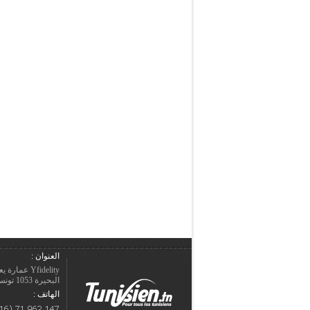
العنوان :
Yfidelity 
البحيرة 1053 تونس – الجمهورية التونسيّة.
الهاتف :