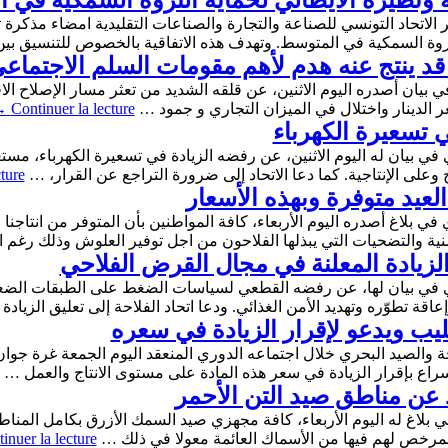
ة ونظيره الايطالي لحماية الثروة السمكية في 
ظهر اليوم الثلاثاء 30 أفريل 2019، بمقر الاتحاد التونسي للصناعة والتجارة والصناعات التقليدية
ثروة السمكية في المتوسط. وتهدف هذه الاتفاقية بالخصوص للتنسيق ب
 قد ينتج عنه هدم لأهم مقومات السلم الاجتماع
في بيان أصدره اليوم الاثنين، عن قلقه الشديد من تعثر مسار الإصلاح ال
ر الدينار واختلال في الميزان التجاري و جمود …
Continuer la lecture
→
ي تسعيرة الكهرباء
 في بيان له اليوم الاثنين، عن رفضه الزيادة في تسعيرة الكهرباء، مستغ
 وعلى الإنتاجية. كما دعا الاتحاد إلى ضرورة التراجع عن القرار، …
ture
العيد متوفرة وبهذه الأسعار
 في بلاغ أصدره اليوم الأربعاء، كافة المواطنين بأن المتوفر من انتاج
لمضنية والتضحيات التي يبذلها الفلاحون من اجل توفير العلوش وذلك رغم 
 الزيادة المعلنة في مجال القرض الفلاحي
حري في بيان لها، عن رفضه القطعي لسياسات الضغط على الطبقات الضع
اقة تطوّره وتهديد الأمن الغذائي. ودعا اتحاد الفلاحة إلى تعليق الزيادة
ليب ويدعو لإقرار الزيادة في سعره
لإسراع بإقرار الزيادة في سعر هذه المادة على مستوى الانتاج والعمل …
اد عن مناطق صيد التن الأحمر
في بلاغ له اليوم الأربعاء، كافة مجهزي صيد السمك الأزرق بكامل المنا
المرخص لهم فيها من الأسماك العائمة معولا في ذلك …
inuer la lecture