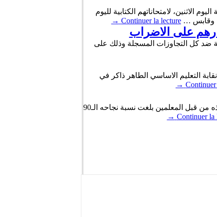
وم الاثنين، لامتحاناتهم الكتابية لليوم
قس وقابس …
Continuer la lecture
→
ارهم على الاضراب
ابير التأديبية اللازمة ضد كل التجاوزات المسجلة وذلك على
ى مدى 3 أيام 90 بالمائة.وفق مااكده كاتب عام نقابة التعليم الاساسي الطاهر ذاكر في
→
Continuer 
قال لكاتب العام المساعد لنقابة التعليم الأساسي « الطاهر ذاكر » في تصريح اذاعي اليوم، ان الاضراب الذي تم تنفيذه من قبل المعلمين بلغت نسبة نجاحه الـ90
→
Continuer la 