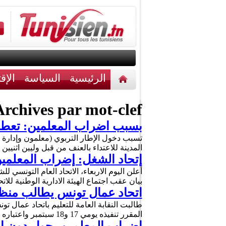
الرئيسية
السياسة
الإق
أخبار مختلفة
اتصل بنا
rchives par mot-clef :
بسبب اضراب المعلمين: تعطل الدروس بـ 31 مدر
تسبب دخول الإطار التربوي (معلمون وإدارة
المدينة للاعتداء بالعنف من قبل وليين اثنيين منذ ثلاثة ا
إتحاد الشغل: إضراب المعلمين
أعلن اليوم الاربعاء، الاتحاد العام التونسي
بيان عقب اجتماع الهيئة الادارية الوطنية للا
طالبت النقابة العامة للتعليم باتحاد عمال ت
المقرر تنفيذه يومي 17 و18 سبتمبر واعتباره يوم عمل عادي. واوضحت النقابة أن عدم مشاركتها في الإضراب …