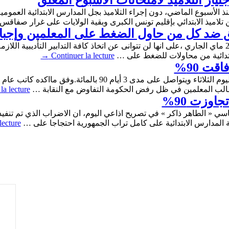
از التلاميذ لامتحانات الأسبوع المغلق
الأسبوع الماضي، دون إجراء التلاميذ بجل المدارس الابتدائية العمومية الي
من تلاميذ الابتدائي بإقليم تونس الكبرى وبقية الولايات على غرار صفا
طبق ضد كل من حاول الضغط على المعلمين وإجب
اكد ت وزارة الرتبية في بلاغ لها يوم الثلاثاء 26 ماي الجاري ،على انها لن تتوانى عن اتخاذ كافة التد
ابتدائية من محاولات للضغط على …
Continuer la lecture
→
ت 90%
فاقت نسبة نجاح اضراب المعلمين الذي بدأ اليوم الثلاثاء ويتواصل عل
طالب المعلمين في ظل رفض الحكومة التفاوض مع النقابة …
la lecture
اوزت 90%
فة المدارس الابتدائية على كامل تراب الجمهورية احتجاجا على …
lecture