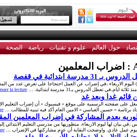
اليوم : الجمعة 07 اوت 2026
تصاد
حول العالم
علوم و تقنيات
رياضة
الصحة
ث
A
اضراب المعلمين
سة ابتدائية في قفصة
 ) اليوم الاربعاء ،في إضراب عن العمل احتجاجا على تعرض عدد من ا
يام،في تعطل الدروس بـ31 مدرسة ابتدائية. …
nuer la lecture
 قائم غدا وبعد غد
 للشغل على صفحته الرسمية على موقع « فيسبوك » أن إضراب التعليم الابت
تحاد برئاسة « حسين العباسي » الامين العام أكد فيه تبنيه للمطالب …
re
ونس ،في بيان لها ليوم الاربعاء، منظوريها من مدرسي التعليم الابتدائي
ure