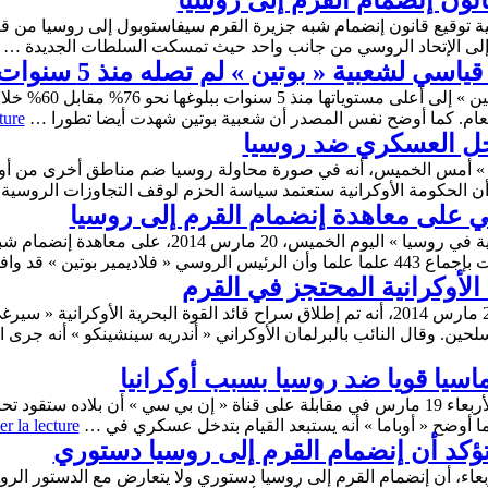
انون إنضمام القرم إلى روسيا
 21 مارس 2014، بصفة رسمية توقيع قانون إنضمام شبه جزيرة القرم سيفاستوبول إلى روس
 إلى الإتحاد الروسي من جانب واحد حيث تمسكت السلطات الجديدة …
 لشعبية « بوتين » لم تصله منذ 5 سنوات
وصلت شعبية الرئيس ا
لعام. كما أوضح نفس المصدر أن شعبية بوتين شهدت أيضا تطورا …
ture
تدخل العسكري ضد روسيا
ك » أمس الخميس، أنه في صورة محاولة روسيا ضم مناطق أخرى من أوكرا
أن الحكومة الأوكرانية ستعتمد سياسة الحزم لوقف التجاوزات الروسية
 على معاهدة إنضمام القرم إلى روسيا
صادق نواب مجلس الدوما »السلطة التشريعية في روسيا » ال
ر بوتين » قد وافق …
 الأوكرانية المحتجز في القرم
أعلنت السلطات الأوكرانية، اليوم الخميس 20 مارس 2014، أنه تم إطلاق سراح قائد القوة الب
سلحين. وقال النائب بالبرلمان الأوكراني « أندريه سينشينكو » أنه جر
وماسيا قويا ضد روسيا بسبب أوكرانيا
أكد الرئيس الأمريكي « باراك أوباما » أمس الأربعاء 19 مارس في مقابلة على قناة « إن بي 
ما أوضح « أوباما » أنه يستبعد القيام بتدخل عسكري في …
r la lecture
ؤكد أن إنضمام القرم إلى روسيا دستوري
بعاء، أن إنضمام القرم إلى روسيا دستوري ولا يتعارض مع الدستور ال