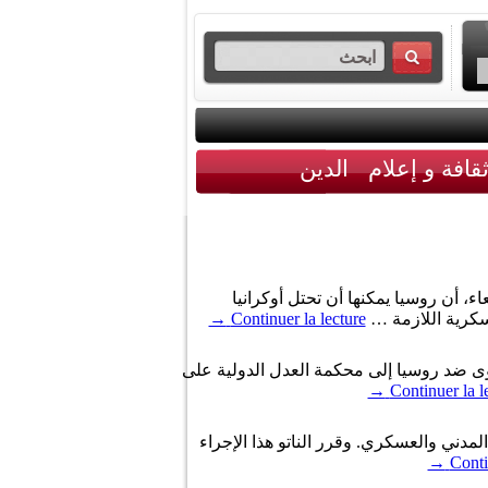
قافة و إعلام
الدين
اء، أن روسيا يمكنها أن تحتل أوكرانيا
سكرية اللازمة …
Continuer la lecture
→
ا » أمس الثلاثاء 1 أفريل 2014، أن بلاده تعتزم تقديم شكوى ضد روسيا إلى محكمة العدل الدولية على
→
Continuer la l
المدني والعسكري. وقرر الناتو هذا الإجراء
→
Conti