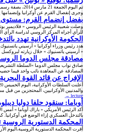
رسميا: توقيع « بوتين » على ق
تم اليوم الجمعة
وجرى إنفصال القرم عن أوكرانيا وإنضمامها
بفضل إنضمام القرم: مستوى قياسي
للرأي أجراه المركز الروسي لدراسة الرأي ا
الحكومة الأوكرانية تهدد بال
هدد رئيس وزراء أوكرانيا « آرسيني ياتسنيو
« آرسيني ياتسنيوك » خلال زيارته لبروكسل 
مصادقة مجلس الدوما الروسي
المصادقة عن المعاهدة نائب واحد فيما حضيت بإجماع 443 علما علما وأن الرئيس الروسي « فلاديمي
الإفراج عن قائد القوة البحرية
والمدنيين الأوكرانيين، المحتجزين من قبل م
→
lecture
أوباما: سنقود حلفا دوليا ديبل
بالتدخل العسكري إزاء الوضع في أوكرانيا. ك
المحكمة الدستورية الروسية ت
أقرت المحكمة الدستورية الروسية،اليوم الأر