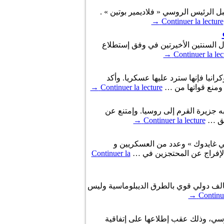
يا من قبل الرئيس الروسي « فلاديمير بوتين » .
→
Continuer la lecture
لروسي « فلاديمير بوتين » إلى أعلى مستوياتها منذ 5 سنوات ببلوغها نحو 76% مقابل 60% خلال السنتين الأخيرتين في وفق إستطلاع
→
Continuer la lec
نيا فإنها سترد عليها عسكريا. وأكد
 ومنع قواتها من …
Continuer la lecture
→
يوم الخميس، 20 مارس 2014، على معاهدة إنضمام شبه جزيرة القرم إلى روسيا. وإمتنع عن
→
Continuer la lecture
حرية الأوكرانية « سيرغي غايدوك » وعدد من العسكريين و
ى الإفراج عن المحتجزين في …
Continuer la
سي » أن بلاده ستقود تحالف دولي قوي بالطرق الديبلوماسية وليس
→
Continue
روسي، وذلك عقب إطلاعها على إتفاقية