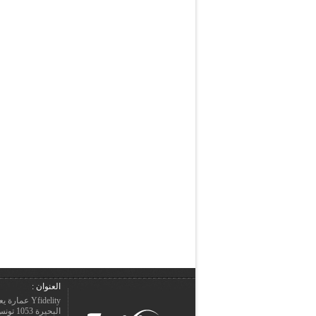
العنوان :
Yfidelity 
البحيرة 1053 تونس – الجمهورية التونسيّة.