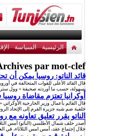
الرئيسية
السياسة
الإق
أخبار مختلفة
اتصل بنا
rchives par mot-clef :
قائد الناتو: روسيا يمكن أن ت
قال القائد الأعلى للقوات المتحالفة في أوروبا
بسهولة، حسب ما أوردته صحيفة « وول ستريت 
أوكرانيا تعتزم مقاضاة روسيا 
خلفية ضم شبه جزيرة القرم إلى الإتحاد الرو
الناتو يقرر تعليق تعاونه مع ر
أصدر حلف شمال الأطلسي (الناتو) أمس الثلاثاء،
خلال إجتماع عقد، أمس امس الثلاثاء، في ا