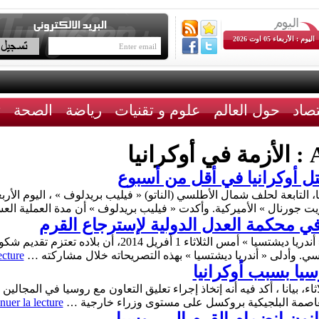
اليوم : الأربعاء 05 اوت 2026
تصاد
حول العالم
علوم و تقنيات
رياضة
الصحة
ث
A
الأزمة في أوكرانيا
حتل أوكرانيا في أقل من أسبوع
، التابعة لحلف شمال الأطلسي (الناتو) « فيليب بريدلوف » ، اليوم الأربع
جورنال » الأميركية. وأكدت « فيليب بريدلوف » أن مدة العملية الع
في محكمة العدل الدولية لإسترجاع القرم
قال القائم بأعمال وزير الخارجية الأوكراني « أندريا ديشتسي
سي. وأدلى « أندريا ديشتسيا » بهذه التصريحاته خلال مشاركته …
ecture
وسيا بسبب أوكرانيا
 بيانا ، أكد فيه أنه إتخاذ إجراء تعليق التعاون مع روسيا في المجالين 
لعاصمة البلجيكية بروكسل على مستوى وزراء خارجية …
nuer la lecture