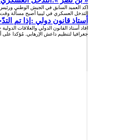
« بن نصر »:التدخل العسكري 
اكد العميد السابق في الجيش الوطني ورئيس ا
التدخل العسكري في ليبيا أصبح مسألة وقت 
أستاذ قانون دولي :إذا تم ال
افاد أستاذ القانون الدولي والعلاقات الدولي
جغرافيا لتنظيم داعش الإرهابي. مُؤكدا على 