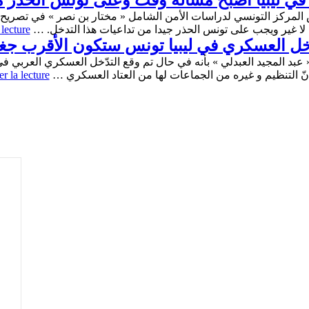
في ليبيا اصبح مسألة وقت وعلى تونس الحذر من
لمركز التونسي لدراسات الأمن الشامل « مختار بن نصر » في تصريح لوكال
لا غير ويجب على تونس الحذر جيدا من تداعيات هذا التدخل. …
 lecture
تدّخل العسكري في ليبيا تونس ستكون الأقرب جغ
ة « عبد المجيد العبدلي » بأنه في حال تم وقع التدّخل العسكري العربي 
أنّ التنظيم و غيره من الجماعات لها من العتاد العسكري …
r la lecture