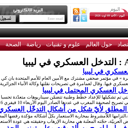
اليوم : الأحد 09 اوت 2026
تصاد
حول العالم
علوم و تقنيات
رياضة
الصحة
ث
A
التدخل العسكري في ليبيا
لعسكري في ليبيا
رة » في مؤتمر صحفي مشترك مع الأمين العام للأمم المتحدة بان كي م
سكري فيها. وقال لعمامرة في تصريحات نقلتها وكالة الأنباء الجزائري
خل العسكري المحتمل في ليبيا
لتي تم تشكيلها للإعداد خطّط وطنية تتضمّن سيناريوهات متعدّدة تحسب
ريح لصحيفة المغرب في عددها الصادر اليوم الأربعاء 10 فيفري 2016 …
لمطلق لأيّ شكل من أشكال التدخّل العسكري ف
ء،التزامها اللاّمشروط بمحاربة الاستعمار بكلّ أشكاله مؤكدة رفضها ا
ض العربيّة، حجّته المعلنة هي محاربة الإرهاب وحقيقته هي عودة الاستع