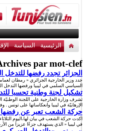
الرئيسية
السياسة
الإق
أخبار مختلفة
اتصل بنا
rchives par mot-clef :
الجزائر تجدد رفضها للتدخل ا
جدد وزير الخارجية الجزائري « رمطان لعمام
السياسي السلمي في ليبيا ورفضها التدخل الع
تشكيل لجنة وطنية تحسبا للتد
تشرف وزارة الخارجية على اللجنة الوطنيّة ا
الإرهابيّة في ليبيا وانعكاساتها على تونس . وفي تص
حركة الشعب تعبر عن رفضها ا
اكدت حركة الشعب في بيان لها،اليوم الثلاثا
في ليبيا « الذي يستهدف جزءًا عزيزا من الأر