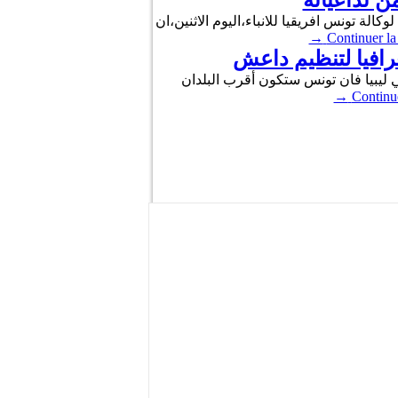
 تداعياته
ة تونس افريقيا للانباء،اليوم الاثنين،ان
→
Continuer la
رافيا لتنظيم داعش
في ليبيا فان تونس ستكون أقرب البلدان
→
Continue