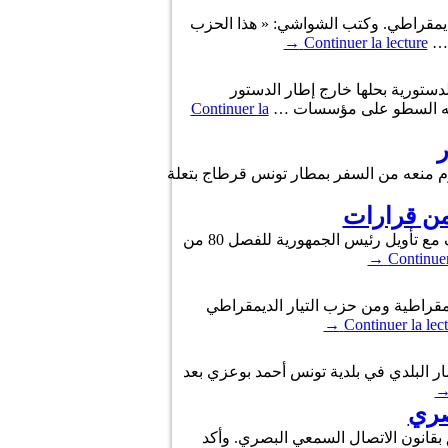
الديمقراطي. وكتب الشواشي: « هذا الحزب
 …
Continuer la lecture
→
دستورية بحلها خارج إطار الدستور
 رفضه السطو على مؤسسات …
Continuer la
ر
ليوم منعه من السفر بمطار تونس قرطاج بتعلة
أعلن التيار الديمقراطي عقب اجتماع طارئ لمكتبه السياسي وكتلته النيابية في بلاغ له صباح اليوم الاثنين، أنه يختلف مع تأويل رئيس الجمهورية للفصل 80 من
→
Continuer
يمقراطية ومن حزب التيار الديمقراطي
→
Continuer la lec
ر البلدي في بلدية تونس أحمد بوعزي بعد
صري
لق بقانون الاتصال السمعي البصري. وأكد