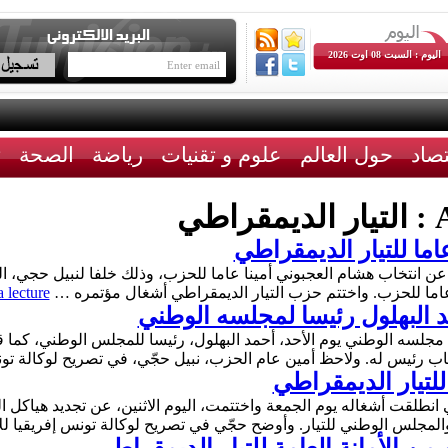
اليوم : السبت 08 اوت 2026
تصاد
حول العالم
علوم و تقنيات
رياضة
الصحة
ث
A
التيار الديمقراطي
اما للتيار الديمقراطي
عن انتخاب هشام العجبوني أمينا عاما للحزب، وذلك خلفا لنبيل حجي، ا
 lecture
د البهلول رئيسا لمجلسه الوطني
خاب رئيس له. ولاحظ أمين عام الحزب، نبيل حجّي، في تصريح لوكالة 
ا للتيار الديمقراطي
انطلقت أشغاله يوم الجمعة واختتمت، اليوم الاثنين، عن تجديد هياكل ال
لمجلس الوطني للتيار. وأوضح حجّي في تصريح لوكالة تونس إفريقيا لل