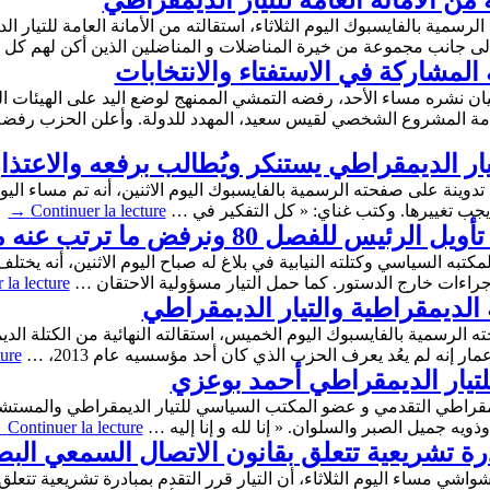
من الأمانة العامة للتيار الديمقراطي
مية بالفايسبوك اليوم الثلاثاء، استقالته من الأمانة العامة للتيار 
لى جانب مجموعة من خيرة المناضلات و المناضلين الذين أكن لهم كل
 المشاركة في الاستفتاء والانتخابات
يان نشره مساء الأحد، رفضه التمشي الممنهج لوضع اليد على الهيئات ال
ة لخدمة المشروع الشخصي لقيس سعيد، المهدد للدولة. وأعلن الحزب
يار الديمقراطي يستنكر ويُطالب برفعه والاعتذا
ي تدوينة على صفحته الرسمية بالفايسبوك اليوم الاثنين، أنه تم مساء ا
يجب تغييرها. وكتب غناي: « كل التفكير في …
Continuer la lecture
→
صل 80 ونرفض ما ترتب عنه من قرارات
راءات خارج الدستور. كما حمل التيار مسؤولية الاحتقان …
 la lecture
الديمقراطية والتيار الديمقراطي
 الرسمية بالفايسبوك اليوم الخميس، استقالته النهائية من الكتلة الد
 إنه لم يعُد يعرف الحزب الذي كان أحد مؤسسيه عام 2013، …
ture
تيار الديمقراطي أحمد بوعزي
ديمقراطي التقدمي و عضو المكتب السياسي للتيار الديمقراطي والمستشا
ذويه جميل الصبر والسلوان. « إنا لله و إنا إليه …
Continuer la lecture
→
ادرة تشريعية تتعلق بقانون الاتصال السمعي الب
شواشي مساء اليوم الثلاثاء، أن التيار قرر التقدم بمبادرة تشريعية تتع