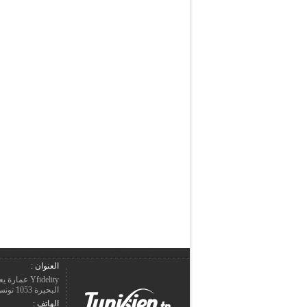
العنوان :
Yfidelity 
البحيرة 1053 تونس – الجمهورية التونسيّة.
الهاتف :