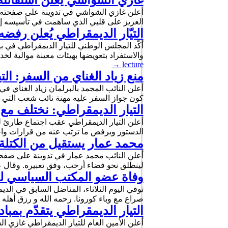
غازي الشواشي يُعلن استقالته 
أعلن غازي الشواشي في تدوينة على صفحته الرس
العزيز على قلبي الذي ساهمت في تأسيسه إ
التيّار الديمقراطي يُعلن رفضه
أكّد المجلس الوطني للتيار الديمقراطي في ب
والاستفراد بتعويضها بهيئات معينة موالي
→
lecture
منع زياد الغناي من السفر: الت
أعلن النائب المجمد بالبرلمان زياد الغناي ف
كون جواز السفر عليه مهنة نائب شعب التي 
التيار الديمقراطي: نختلف مع تأويل الرئيس للف
الدستور ويرفض ما ترتب عنه من قرارات واج
محمد عمار يستقيل من الكتلة 
أعلن النائب محمد عمار في تدوينة على صفحته
لينطلق نحو فضاء أرحب، وفق تعبيره. وقال عمار
وفاة عضو المكتب السياسي لل
توفي اليوم الثلاثاء، المناضل السابق في ال
صراع مع وباء كورونا. رحمه الله و رزق أهله و
التيار الديمقراطي يتقدّم بمب
أعلن الأمين العام للتيار الديمقراطي غازي ال