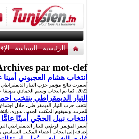
الرئيسية
السياسة
الإق
أخبار مختلفة
اتصل بنا
rchives par mot-clef :
انتخاب هشام العجبوني أمينا ع
أسفرت نتائج مؤتمر حزب التيار الديمقراطي 
2022، كما تم انتخاب وسيم الحمادي منسقا عاما للحزب. واختتم حزب التيار الديمقراطي أشغال مؤتمره …
التيار الديمقراطي ينتخب أحم
للحزب، وسيقوم المكتب الجديد، بدوره، بانت
انتخاب نبيل الحجّي أمينًا عامًّ
أسفر المؤتمر الوطني للتيار الديمقراطي التي 
إضافة إلى انتخاب أعضاء المكتب السياسي وا