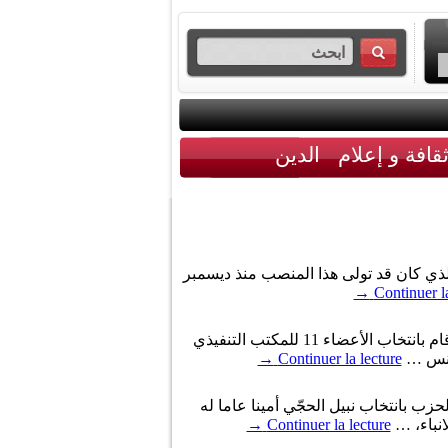
قافة و إعلام
الدين
لذي كان قد تولى هذا المنصب منذ ديسمبر
→
Continuer la
انتَخب حزب التيار الديمقراطي، خلال اجتماع مجلسه الوطني يوم الأحد، أحمد البهلول، رئيسا للمجلس الوطني، كما قام بانتخاب الأعضاء 11 للمكتب التنفيذي
تونس …
Continuer la lecture
→
حزب بانتخاب نبيل الحجّي أمينا عاما له
انباء، …
Continuer la lecture
→