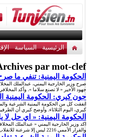
الرئيسية
السياسة
الإق
أخبار مختلفة
اتصل بنا
rchives par mot-clef :
الحكومة اليمنية: تنفي ما صرح
صرح وزير الخارجية اليمني، عبدالملك المخلاف
جهود الأخير « لا تصنع سلاما ». وأكد المخلا
جون كيري: الحكومة اليمنية ا
اتفقت كل من الحكومة اليمنية الشرعية والمت
كيري، اليوم الثلاثاء. وأوضح كيري أن الطرفين اتفق
الحكومة اليمنية: « اي حل لا 
اكد وزير الخارجية اليمني « عبدالملك المخلا
والقرار الأممي 2216 ليس إلا شرعنة للانقلاب ولن يحقق السلام. وأعلن وفد الانقلابين في اليمن ،امس الاثنين، …