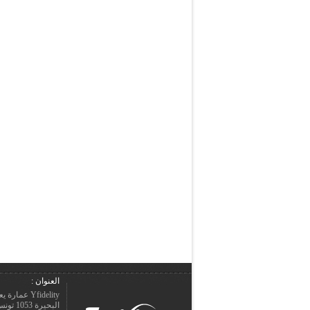
العنوان :
Yfidelity 
البحيرة 1053 تونس – الجمهورية التونسيّة.