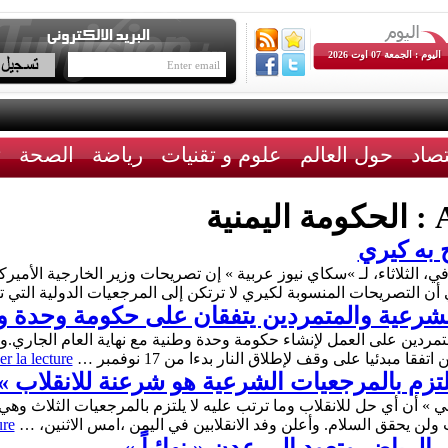
اليوم : الجمعة 07 اوت 2026
تصاد
حول العالم
علوم و تقنيات
رياضة
الصحة
ث
A
الحكومة اليمنية
 به كيري
ي، الثلاثاء، لـ »سكاي نيوز عربية » إن تصريحات وزير الخارجية الأمير
في أن التصريحات المنسوبة لكيري لا ترتكن إلى المرجعيات الدولية التي
لشرعية والمتمردين يتفقان على حكومة وحدة وطن
مردين على العمل لإنشاء حكومة وحدة وطنية مع نهاية العام الجاري.وف
ا مبدئيا على وقف لإطلاق النار بدءا من 17 نوفمبر …
r la lecture
يلتزم بالمرجعيات الشرعية هو شرعنة للانقلاب »
في » أن أي حل للانقلاب وما ترتب عليه لا يلتزم بالمرجعيات الثلاث وه
ure