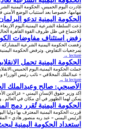
الحكومة اليمنية الشرعية تغادر
غادرت اليوم الخميس، الحكومة اليمنية الشرع
مهامها، خصوصا بعد استتباب الوضع الأمني ف
الحكومة اليمنية تدعو البرلما
دعت السلطة الشرعية اليمنية،اليوم الاربعا
للاجتماع في ظل ظروف القوة القاهرة الحالية 
رفض استئناف مفاوضات الكويت
رفضت الحكومة اليمنية الشرعية المشاركة في
بمرجعيات التفاوض. وترفض الحكومة اليمن
→
lecture
الحكومة اليمنية تحمل الانقلا
حملت الحكومة اليمنية،اليوم الخميس،الانقل
« عبدالملك المخلافي » نائب رئيس الوزراء
→
la lecture
الأصبحي: صالح وعبدالملك الح
اكد وزير حقوق الإنسان اليمني « عزالدين الأ
يمكن لهما الظهور في أي مكان في العالم . و
الحكومة اليمنية تُقرر دمج الم
قررت الحكومة اليمنية المعترف بها دوليا اليو
الرئيس اليمني « عبد ربه منصور هادي » ال
استعداد الحكومة اليمنية لبح