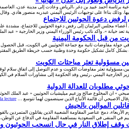
 الرياض وتعود إلى عدن « نهائياً »
ية برئاسة أحمد عبيد بن دغر ،الرياض وعادت إلى مدينة عدن، العاصمة ا
يها. وذلك بناءا على توجيهات الرئيس اليمني عبدربه منصور هادي. وق
ن لرفض دعوة الحوثيين للاجتماع
ء، أعضاء مجلس البرلمان إلى رفض دعوة الحوثيين للاجتماع، مشددة عل
تعد خيانة ». واكد نائب رئيس الوزراء اليمني وزير الخارجية « عبد ال
 من قبل الحكومة اليمنية
 جولة مفاوضات ثانية مع جماعة الحوثيين في الكويت، قبل الحصول عل
ية بشكل كامل تشكيل حكومة وحدة وطنية حسب خريطة الطريق المقتر
بيين مسؤولية تعثر مباحثات الكويت
ابين،مسؤولية تعثر مفاوضات الكويت و عدم التوصل إلى اتفاق سلام لو
 وزير الخارجية اليمني ،رئيس وفد الحكومة إلى مشاورات السلام في ا
وثي مطلوبان للعدالة الدولية
صبحي » ان المخلوع صالح وزعيم ميليشيات الحوثيين « عبد الملك الحوثي 
قال الاصبحي أن قائمة الأتباع الذين سينضمون لهما تتوسع …
la lecture
قاتلين الموالين بالجيش
م الأربعاء، دمج عناصر المقاومة الشعبية الذين يقاتلون المتمردين بالقوا
مقيم في المنفى في السعودية بمساهمة المقاومة في الدفاع عن الوطن
ث وقف إطلاق النار في حال انسحب الحوثيون وال