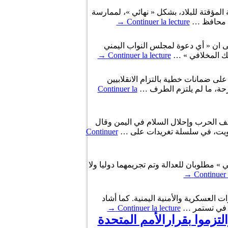
لمؤقتة للبلاد، بشكل « نهائي »، لممارسة
ال محافظ …
Continuer la lecture
→
ى ان « أي دعوة لمجلس النواب اليمني
ملك المخلافي » …
Continuer la lecture
→
ى ضمانات خطية بالتزام الانقلابيين
حة، ما لم يلتزم الطرف …
Continuer la
قف الحرب وإحلال السلام في اليمن وقال
لكويت، في سلسلة تغريدات على …
Continuer
» مطلوبان للعدالة وتم تجريمهما دوليا ولا
→
Continuer 
ت العسكرية والأمنية اليمنية. كما أشاد
، في تستمر …
Continuer la lecture
→
تزموا بقرارالأمم المتحدة