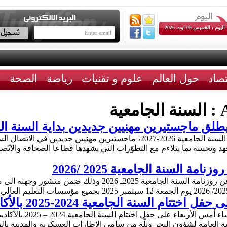
اليوم : الخميس 06 اوت 2026
تصاد
حول العالم
علوم و تقنيات
رياضة
الصحة
ث
A
السنة الجامعية
 ماجستيرين مهنيين جديدين بداية السنة الجامعية 026
يُطلق معهد الصحافة وعلوم الإخبار، مع بداية السنة الجامعية 2026-2027، ماجس
د وتحيينه بما يتلاءم مع التطوّرات التي يشهدها قطاعا الصحافة والاتّ
مة السنة الجامعية 2025 /2026
اعلنت وزارة التعليم العالي والبحث العلمي عن روزنامة السنة الجا
امعية 2024-2025 بالأكاديمية البحرية بمنزل بورقيبة
أشرف وزير الدّفاع الوطن
 العامة لشؤون البحر وثلّة من سامي الإطارات العسكرية والمدنية بال