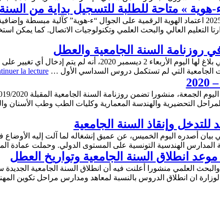
ية » متاحة للطلبة للتسجيل بداية من السنة الجامعية
يمكن للطلبة بداية من السنة الجامعية 2024-2025 اعتماد الهوية الرقمية على الجوال “ء-هوية” ك
ر في روزنامة السنة الجامعية والعطل
أكدت وزارة التعليم العالي والبحث العلمي في بلاغ لها اليوم الأربعاء 
ت الجامعية التي لم تستكمل دروس السداسي الأول …
inuer la lecture
راحل التحضيرية والهندسة المعمارية وكليات الطب وطب الأسنان والص
للتدخل وإنقاذ السنة الجامعية
يان أصدره اليوم الخميس، عن عميق إنشغاله لما آلت إليه الأوضاع ف
 المدارس الهندسية التونسية على المستوى الدولي. وحملت عمادة ا
 موعد انطلاق السنة الجامعية وتواريخ العطل
الوزارة ان انطلاق الدروس بالنسبة لمعاهد ومدارس مراحل تكوين المه