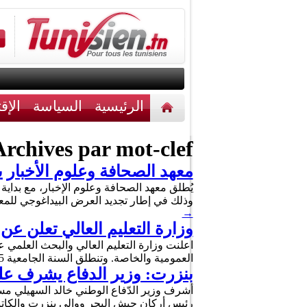
الرئيسية
السياسة
الإق
أخبار مختلفة
اتصل بنا
rchives par mot-clef :
معهد الصحافة وعلوم الأخبار يطلق
وذلك في إطار تجديد العرض البيداغوجي للمعه
→
وزارة التعليم العالي تعلن عن روزنا
العمومية والخاصة. وتنطلق السنة الجامعية 2025/ 2026 يوم الجمعة 12 سبتمبر 2025 بجميع مؤسسات التعليم العالي والبحث الخاضعة …
بنزرت: وزير الدفاع يشرف على حفل اختتام السنة الج
رئيس أركان جيش البحر ووالي بنزرت والكاتبة