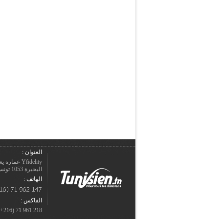
العنوان :
Yfidelity 
البحيرة 1053 تونس – الجمهورية التونسيّة.
الهاتف :
الفاكس :
218 961 71 (216+)