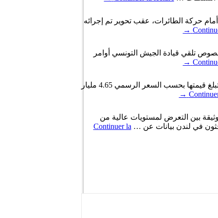
عة العاشرة ليلا، فتح مجاله الجوي أمام حركة الطائرات، عقب تحوير تم إجرائه
→
Continue
 بخصوص تلقي قيادة الجيش التونسي أوامر
→
Continue
أبرمت شركة « شاندونغ إيرلاينز » الصينية، عقدا لشراء 50 طائرة بوينغ 737 من صانع الطائرات الأميركي في صفقة تبلغ قيمتها بحسب السعر الرسمي 4.65 مليار
→
Continuer
 وثيقة بين التعرض لمستويات عالية من
حثون في لندن بيانات عن …
Continuer la