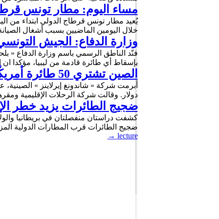
مساء اليوم: مطار تونس قرطاج
خلال اليومين الماضيين بسبب أشغال الصيانة
وزارة الدفاع: الجيش التونس
فنّد الناطق الرسمي باسم وزارة الدفاع « بل
بإسقاط أي طائرة قادمة من ليبيا، مؤكدا ا
الصين تشتري 50 طائرة أمريكّية مقابل 4.65 مليار دولار
دولار. وقالت شركة الرحلات الإقليمية ومقرها في 
ضجيج الطائرات يزيد خطر الإ
كشفت دراستان منفصلتان في بريطانيا والولايا
ضجيج الطائرات قرب المطارات الدولية المز
→
lecture