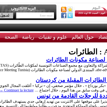
اليوم : السبت 08 اوت 2026
تصاد
حول العالم
علوم و تقنيات
رياضة
الصحة
ث
A
الطائرات
لصناعة مكونات الطائرات
 الطائرات المقبلة من كردستان
 ، »بكر بوزداغ » ، خلال مؤتمر صحفي، إن « تركيا » أغلقت المجال الجوي
ي في وقت سابق من هذا اليوم ، خلال اجتماع …
Continuer la lecture
→
ُشددة للرحلات القادمة من تونس
حذيرا على موقعها على الانترنت من تهديد إرهابي جدي يستهدف الطائرات 
نس بإتجاه المملكة المتحدة. ودعت بريطانيا مواطنيها إلى التنسيق 