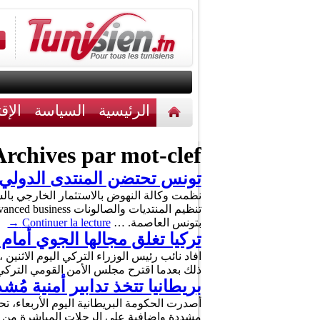
الرئيسية
السياسة
الإق
أخبار مختلفة
اتصل بنا
rchives par mot-clef :
تونس تحتضن المنتدى الدولي 
بتونس العاصمة. …
Continuer la lecture
→
تركيا تغلق مجالها الجوي أمام
افاد نائب رئيس الوزراء التركي اليوم الاثنين
ذلك بعدما اقترح مجلس الأمن القومي الترك
بريطانيا تتخذ تدابير أمنية م
أصدرت الحكومة البريطانية اليوم الأربعاء، ت
مشددة وإضافية على الرحلات المباشرة من تو