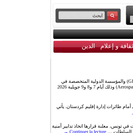
قافة و إعلام
الدين
نظمت وكالة النهوض بالاستثمار الخارجي بالشراكة والتعاون مع مجمع الصناعات التونسبة لمكوّنات الطّائرات (GITAS) والمؤسسة الدولية المتخصصة في
تنظيم المنتديات والصالونات abe-advanced business، المنتدى الدولي لصناعة مكونات الطائرات (Aerospace Meeting Tunisia) وذلك أيام 7 و8 و9 جويلية 2026
 أمام طائرات إدارة إقليم كردستان. يأتي
في تونس، معلنة قرارها اتخاذ تدابير أمنية
مع السلطات …
Continuer la lecture
→