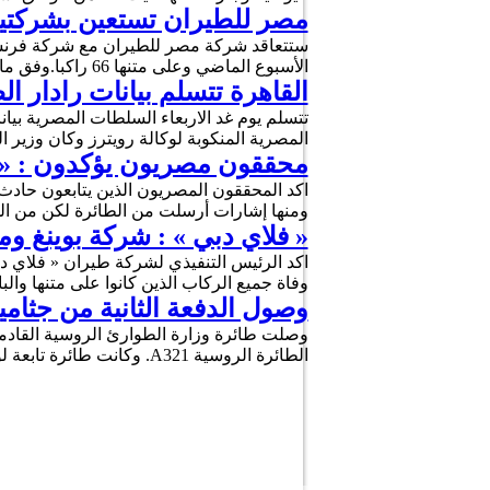
مصر للطيران تستعين بشركتين
ستتعاقد شركة مصر للطيران مع شركة فرنسي
الأسبوع الماضي وعلى متنها 66 راكبا.وفق مااكده التلفزيون المصري وكانت طائرة مصر للطيران في رحلتها رقم 804 المتجهة من …
القاهرة تتسلم بيانات رادار ال
تتسلم يوم غد الاربعاء السلطات المصرية بيا
المصرية المنكوبة لوكالة رويترز وكان وزير
محققون مصريون يؤكدون : « م
اكد المحققون المصريون الذين يتابعون حادث
ومنها إشارات أرسلت من الطائرة لكن من ال
« فلاي دبي » : شركة بوينغ 
وفاة جميع الركاب الذين كانوا على متنها والبالغ عددهم 55 من بينهم 44 روسيا إلى ج
وصول الدفعة الثانية من جثام
وصلت طائرة وزارة الطوارئ الروسية القادمة 
الطائرة الروسية A321. وكانت طائرة تابعة لوزارة الطوارئ الروسية قد نقلت يوم امس الاثنين، جثامين أكثر من …