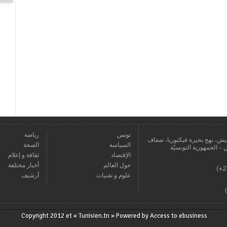
تونس
رياضة
عمارة يعيش، نهج بحيرة فيكتوريا، ضفاف
السياسة
الصحة
الإقتصاد
ثقافة و إعلام
حول العالم
أخبار مختلفة
علوم و تقنيات
أرشيف
Copyright 2012 et « Tunisien.tn » Powered by
Access to ebusiness