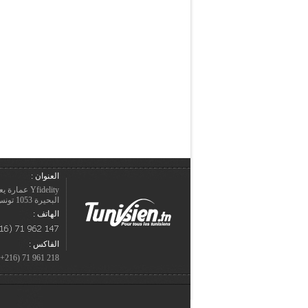
العنوان :
Yfidelity 
البحيرة 1053 تونس – الجمهورية التونسيّة.
الهاتف :
الفاكس :
218 961 71 (216+)