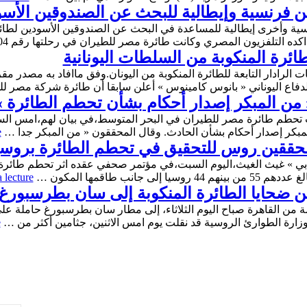
 فرنسية وإيطالية للبحث عن الصندوقين الأس
ة وأخرى إيطالية للمساعدة في البحث عن الصندوقين الأسودين لطائ
طائرة المنكوبة من السلطات اليونانية
نات الرادار التابعة للطائرة المنكوبة من اليونان.وفق ماافاد به مصد
 الدفاع اليوناني « بانوس كامينوس » أعلن سابقا أن طائرة شركة مصر 
ن المبكر إصدار أحكام بشأن تحطم الطائرة »
 تحطم طائرة مصر للطيران في البحر المتوسط،في بيان لهم،امس السبت
مبكر إصدار أحكام بشأن الحادث. وقال المحققون « من المبكر جدا …
e
ومحققين روس للتحقيق في تحطم الطائرة بروسي
انب طاقمها المكون …
 lecture
ين ضحايا الطائرة المنكوبة إلى سان بطرسبورغ
من القاهرة صباح اليوم الثلاثاء، إلى مطار سان بطرسبورغ حاملة على 
e