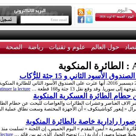
اليوم : الجمعة 07 اوت 2026
تصاد
حول العالم
علوم و تقنيات
رياضة
الصحة
ث
A
الطائرة المنكوبة
الأسود الثاني و 15 جثة للرُّكاب
أعلنت وزارة الدفاع الروسية اليوم الأربعاء 28 ديسمبر 2016، أنها عثرت على الصندوق الأس
 سوريا. وقد وقع نقل 13 جثة و168 قطعة …
tinuer la lecture
حطام الطائرة العسكرية المنكوبة
 نشر الاف العناصر وعشرات الطائرات والغواصات للبحث عن حطام الطا
 جنرال « إيغور كوناشينكوف » أن الأجهزة المختصة وسعت نطاق عملية
صورا رادارية خاصة بالطائرة المنكوبة
رة المصرية « أيمن المقدم » اليوم الخميس، إن اللجنة « تسلمت منذ
جيلا صوتيا وصورا رادارية (…) توضح الحوار الذي تم بين قائد …
lecture