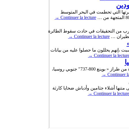
ودين
رتها التي تحطمت في البحر المتوسط
→
Continuer la lecture
ر مقرب من التحقيقات في حادث سقوط الطائرة
للطيران …
Continuer la lecture
→
 ،إنهم يحللون ما حصلوا عليه من بيانات
→
Continuer la lectur
ا
اكد الرئيس التنفيذي لشركة طيران « فلاي دبي » غيث الغيث،اليوم السبت،في مؤتمر صحفي عقده اثر تحطم طائرة من طراز « بوينغ 800-737″ جنوبي روسيا،
→
Continuer la
متنها أشلاء جثامين وأدباش ضحايا كارثة
→
Continuer la lectur