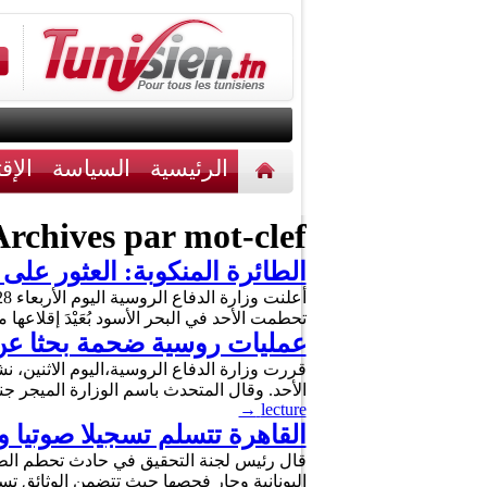
الرئيسية
السياسة
الإق
أخبار مختلفة
اتصل بنا
rchives par mot-clef :
الطائرة المنكوبة: العثور على الصندوق 
تحطمت الأحد في البحر الأسود بُعَيْدَ إقلاعها متوجهة إلى
عمليات روسية ضحمة بحثا عن 
قررت وزارة الدفاع الروسية،اليوم الاثنين،
الأحد. وقال المتحدث باسم الوزارة الميجر
→
lecture
القاهرة تتسلم تسجيلا صوتيا و
قال رئيس لجنة التحقيق في حادث تحطم الطائ
اليونانية وجار فحصها حيث تتضمن الوثائق تس