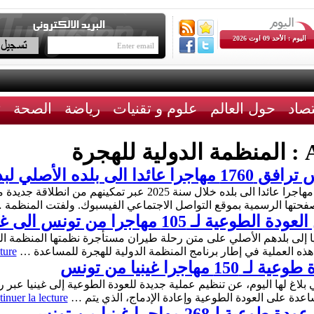
اليوم : الأحد 09 اوت 2026
تصاد
حول العالم
علوم و تقنيات
رياضة
الصحة
ث
A
المنظمة الدولية للهجرة
صلي لبدء حياة جديدة
رافقت المنظمة الدولية للهجرة بتونس 1760 مهاجرا عائدا الى بلده خ
حتها الرسمية بموقع التواصل الاجتماعي الفيسبوك. ولفتت المنظمة
105 مهاجرا من تونس الى غامبيا
ثاء، 105 مواطنا من غامبيا إلى بلدهم الأصلي على متن رحلة طيران مستأجرة نظمتها ال
ه العملية في إطار برنامج المنظمة الدولية للهجرة للمساعدة …
ture
جرا غينيا من تونس
مساعدة على العودة الطوعية وإعادة الإدماج، الذي يتم …
inuer la lecture