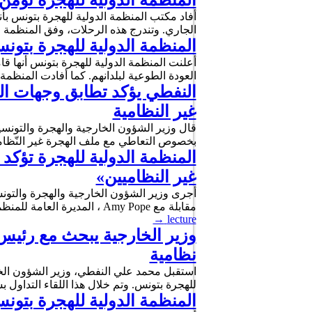
المنظمة الدولية للهجرة تؤمّن عودة طوعية لـ68
الجاري. وتندرج هذه الرحلات، وفق المنظمة 
المنظمة الدولية للهجرة بتونس تساعد 313 مهاجرا من غامبيا وغينيا على ال
العودة الطوعية لبلدانهم. كما أفادت المنظمة
النفطي يؤكد تطابق وجهات ال
غير النظامية
قال وزير الشؤون الخارجية والهجرة والتونسيي
بخصوص التعاطي مع ملف الهجرة غير النّظامية
المنظمة الدولية للهجرة تؤكد
غير النظاميين»
مقابلة مع Amy Pope ، المديرة العامة للمنظمة الدولية للهجرة، شكّلت سانحة للتعريف بمقوّمات المقاربة التونسية للهجرة المنظمة والآمنة …
→
lecture
وزير الخارجية يبحث مع رئيس 
نظامية
للهجرة بتونس. وتم خلال هذا اللقاء التداول
المنظمة الدولية للهجرة بتونس تؤمن العودة ال