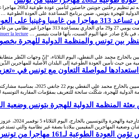
2 مهاجرا غينيا من تونس
الدولية للهجرة بتونس، ضمن برنامج المساعدة على العودة الطوعية …
عودة الطوعية لبلدانهم
، في بلاغ صادر عنها اليوم السبت، بأنها قامت بتيسير …
nuer la lecture
نظر بين تونس والمنظمة الدولية للهجرة بخص
ن بالخارج محمد علي النفطي، اليوم الثلاثاء، “إنّ وجهات النّظر متطاب
 من حيث تأمين العودة الطّوعية إلى البلدان الأصلية للمهاجرين الذّي
 استعدادها لمواصلة التعاون مع تونس في «تعزي
أجرى وزير الشؤون الخارجية والهجرة والتونسيي
بعثة المنظمة الدولية للهجرة بتونس وضعية ال
استقبل محمد علي النفطي
 بشأن وضعية المهاجرين المقيمين ببلادنا بصفة غير نظامية والتي تستد
طوعية لـ161 مهاجرا من تونس إلى غامبيا