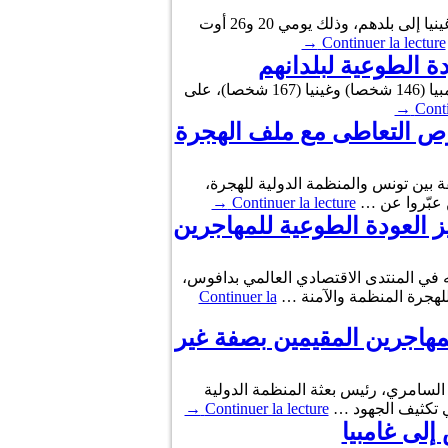
أفاد مكتب المنظمة الدولية للهجرة بتونس بأنه تم تنظيم رحلتين جويتين خاصتين لتأمين عودة طوعية لـ268 مهاجرا غينيا إلى بلدهم، وذلك يومي 20 و26 أوت
→
Continuer la lecture
أعلنت المنظمة الدولية للهجرة بتونس أنها قامت يومي 27 و29 ماي الجاري بمساعدة 313 مهاجرا غير نظامي من غامبيا (146 شخصا) وغينيا (167 شخصا)، على
→
Conti
وص التعاطى مع ملف الهجرة
قة بين تونس والمنظمة الدولية للهجرة،
ن عبّروا عن …
Continuer la lecture
→
ز العودة الطوعية للمهاجرين
ن بالخارج محمد علي النفطي يوم 22 جانفي 2025، بمناسبة مشاركته في المنتدى الاقتصادي العالمي بدافوس،
Continuer la
مهاجرين المقيمين بصفة غير
، وزير الشؤون الخارجية والهجرة والتونسيين بالخارج، اليوم الثلاثاء 5 نوفمبر 2024، عزوز السامري، رئيس بعثة المنظمة الدولية
عي تكثيف الجهود …
Continuer la lecture
→