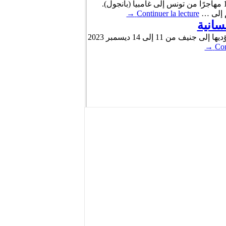
أعلنت المنظمة الدولية للهجرة بتونس اليوم الخميس، أنها قامت اليوم بتسهيل العودة الطوعية الآمنة والكريمة لـ 161 مهاجرًا من تونس إلى غامبيا (بانجول).
م إلى …
Continuer la lecture
→
سانية
التقى نبيل عمّار، وزير الشؤون الخارجية والهجرة والتونسيين بالخارج يوم 10 ديسمبر 2023، خلال زيارة العمل التي يؤديها إلى جنيف من 11 إلى 14 ديسمبر 2023
→
Con